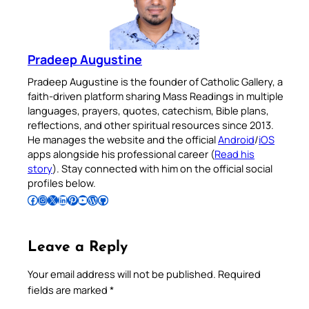
Pradeep Augustine
Pradeep Augustine is the founder of Catholic Gallery, a
faith-driven platform sharing Mass Readings in multiple
languages, prayers, quotes, catechism, Bible plans,
reflections, and other spiritual resources since 2013.
He manages the website and the official
Android
/
iOS
apps alongside his professional career (
Read his
story
). Stay connected with him on the official social
profiles below.
Follow Pradeep on Facebook
Follow Pradeep on Instagram
Follow Pradeep on X
Follow Pradeep on LinkedIn
Follow Pradeep on Pinterest
Subscribe to Pradeep’s Youtube Channel
Follow Pradeep on WordPress
Follow Pradeep on GitHub
Leave a Reply
Your email address will not be published.
Required
fields are marked
*