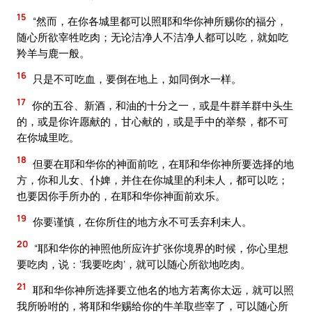
15
“然而，在你各城里都可以照耶和华你神所赐你的福分，
随心所欲宰牲吃肉；无论洁净人不洁净人都可以吃，就如吃
羚羊与鹿一般。
16
只是不可吃血，要倒在地上，如同倒水一样。
17
你的五谷、新酒，和油的十分之一，或是牛群羊群中头生
的，或是你许愿献的，甘心献的，或是手中的举祭，都不可
在你城里吃。
18
但要在耶和华你的神面前吃，在耶和华你神所要选择的地
方，你和儿女、仆婢，并住在你城里的利未人，都可以吃；
也要因你手所办的，在耶和华你神面前欢乐。
19
你要谨慎，在你所住的地方永不可丢弃利未人。
20
“耶和华你的神照他所应许扩张你境界的时候，你心里想
要吃肉，说：‘我要吃肉’，就可以随心所欲地吃肉。
21
耶和华你神所选择要立他名的地方若离你太远，就可以照
我所吩咐的，将耶和华赐给你的牛羊取些宰了，可以随心所