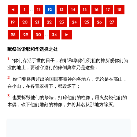
..
◄
1
11
12
13
14
15
16
17
18
19
20
21
22
23
24
25
26
27
..
28
29
30
34
►
献祭当诣耶和华选择之处
1
“你们存活于世的日子，在耶和华你们列祖的神所赐你们为
业的地上，要谨守遵行的律例典章乃是这些：
2
你们要将所赶出的国民事奉神的各地方，无论是在高山，
在小山，在各青翠树下，都毁坏了；
3
也要拆毁他们的祭坛，打碎他们的柱像，用火焚烧他们的
木偶，砍下他们雕刻的神像，并将其名从那地方除灭。