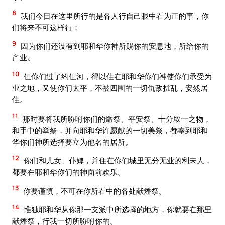
8
我们今日在这里所行的是各人行自己眼中看为正的事，你
们将来不可这样行；
9
因为你们还没有到耶和华你神所赐你的安息地，所给你的
产业。
10
但你们过了约但河，得以住在耶和华你们神使你们承受为
业之地，又使你们太平，不被四围的一切仇敌扰乱，安然居
住。
11
那时要将我所吩咐你们的燔祭、平安祭、十分取一之物，
和手中的举祭，并向耶和华许愿献的一切美祭，都奉到耶和
华你们神所选择要立为他名的居所。
12
你们和儿女、仆婢，并住在你们城里无分无业的利未人，
都要在耶和华你们的神面前欢乐。
13
你要谨慎，不可在你所看中的各处献燔祭。
14
惟独耶和华从你那一支派中所选择的地方，你就要在那里
献燔祭，行我一切所吩咐你的。