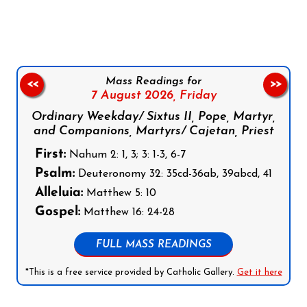
Mass Readings for
<<
>>
7 August 2026,
Friday
Ordinary Weekday/ Sixtus II, Pope, Martyr,
and Companions, Martyrs/ Cajetan, Priest
First:
Nahum 2: 1, 3; 3: 1-3, 6-7
Psalm:
Deuteronomy 32: 35cd-36ab, 39abcd, 41
Alleluia:
Matthew 5: 10
Gospel:
Matthew 16: 24-28
FULL MASS READINGS
*This is a free service provided by Catholic Gallery.
Get it here