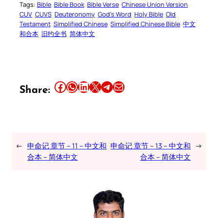
Tags:
Bible
Bible Book
Bible Verse
Chinese Union Version
CUV
CUVS
Deuteronomy
God’s Word
Holy Bible
Old
Testament
Simplified Chinese
Simplified Chinese Bible
中文
和合本
旧约全书
简体中文
Share this article on Facebook
Share this article on WhatsApp
Share this article on LinkedIn
Share this article on X
Share this article on Telegram
Email this Article
Share:
←
申命记 章节 – 11 – 中文和
申命记 章节 – 13 – 中文和
→
合本 – 简体中文
合本 – 简体中文