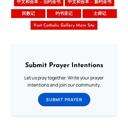
中文和合本 – 旧约全书
中文和合本 – 新约全书
民数记
约书亚记
士师记
Visit Catholic Gallery Main Site
Submit Prayer Intentions
Let us pray together. Write your prayer
intentions and join our community.
SUBMIT PRAYER