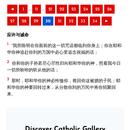
..
..
◄
1
11
21
22
23
24
25
26
27
28
29
30
31
32
33
34
►
应许与诫命
1
“我所陈明在你面前的这一切咒诅都临到你身上；你在耶和
华你神追赶你到的万国中必心里追念祝福的话；
2
你和你的子孙若尽心尽性归向耶和华你的神，照着我今日
一切所吩咐的听从他的话；
3
那时，耶和华你的神必怜恤你，救回你这被掳的子民；耶
和华你的神要回转过来，从分散你到的万民中将你招聚回
来。
Discover Catholic Gallery