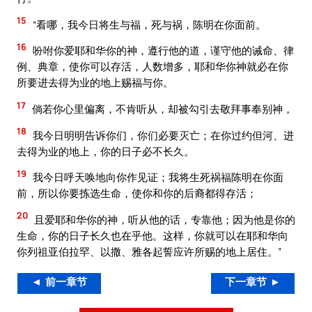
15
“看哪，我今日将生与福，死与祸，陈明在你面前。
16
吩咐你爱耶和华你的神，遵行他的道，谨守他的诫命、律
例、典章，使你可以存活，人数增多，耶和华你神就必在你
所要进去得为业的地上赐福与你。
17
倘若你心里偏离，不肯听从，却被勾引去敬拜事奉别神，
18
我今日明明告诉你们，你们必要灭亡；在你过约但河、进
去得为业的地上，你的日子必不长久。
19
我今日呼天唤地向你作见证；我将生死祸福陈明在你面
前，所以你要拣选生命，使你和你的后裔都得存活；
20
且爱耶和华你的神，听从他的话，专靠他；因为他是你的
生命，你的日子长久也在乎他。这样，你就可以在耶和华向
你列祖亚伯拉罕、以撒、雅各起誓应许所赐的地上居住。”
◄ 前一章节
下一章节 ►