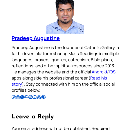
Pradeep Augustine
Pradeep Augustine is the founder of Catholic Gallery, a
faith-driven platform sharing Mass Readings in multiple
languages, prayers, quotes, catechism, Bible plans,
reflections, and other spiritual resources since 2013.
He manages the website and the official
Android
/
iOS
apps alongside his professional career (
Read his
story
). Stay connected with him on the official social
profiles below.
Follow Pradeep on Facebook
Follow Pradeep on Instagram
Follow Pradeep on X
Follow Pradeep on LinkedIn
Follow Pradeep on Pinterest
Subscribe to Pradeep’s Youtube Channel
Follow Pradeep on WordPress
Follow Pradeep on GitHub
Leave a Reply
Your email address will not be published.
Required