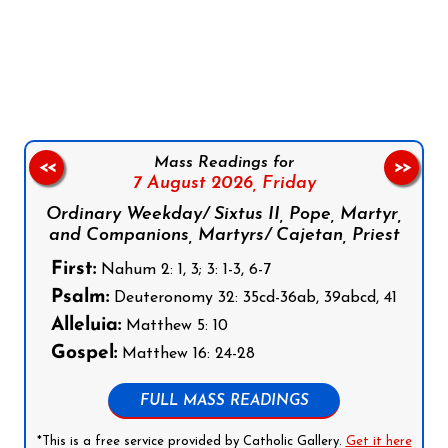
Follow us on Facebook
Follow us on Instagram
Follow us on X
Subscribe to our YouTube Channel
Follow us on WhatsApp
Mass Readings for
<<
>>
7 August 2026,
Friday
Ordinary Weekday/ Sixtus II, Pope, Martyr,
and Companions, Martyrs/ Cajetan, Priest
First:
Nahum 2: 1, 3; 3: 1-3, 6-7
Psalm:
Deuteronomy 32: 35cd-36ab, 39abcd, 41
Alleluia:
Matthew 5: 10
Gospel:
Matthew 16: 24-28
FULL MASS READINGS
*This is a free service provided by Catholic Gallery.
Get it here