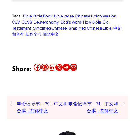
Tags:
Bible
Bible Book
Bible Verse
Chinese Union Version
CUV
CUVS
Deuteronomy
God’s Word
Holy Bible
Old
Testament
Simplified Chinese
Simplified Chinese Bible
中文
和合本
旧约全书
简体中文
Share this article on Facebook
Share this article on WhatsApp
Share this article on LinkedIn
Share this article on X
Share this article on Telegram
Email this Article
Share:
←
申命记 章节 – 29 – 中文和
申命记 章节 – 31 – 中文和
→
合本 – 简体中文
合本 – 简体中文