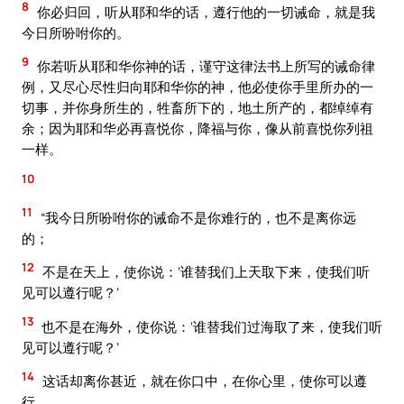
8
你必归回，听从耶和华的话，遵行他的一切诫命，就是我
今日所吩咐你的。
9
你若听从耶和华你神的话，谨守这律法书上所写的诫命律
例，又尽心尽性归向耶和华你的神，他必使你手里所办的一
切事，并你身所生的，牲畜所下的，地土所产的，都绰绰有
余；因为耶和华必再喜悦你，降福与你，像从前喜悦你列祖
一样。
10
11
“我今日所吩咐你的诫命不是你难行的，也不是离你远
的；
12
不是在天上，使你说：‘谁替我们上天取下来，使我们听
见可以遵行呢？’
13
也不是在海外，使你说：‘谁替我们过海取了来，使我们听
见可以遵行呢？’
14
这话却离你甚近，就在你口中，在你心里，使你可以遵
行。