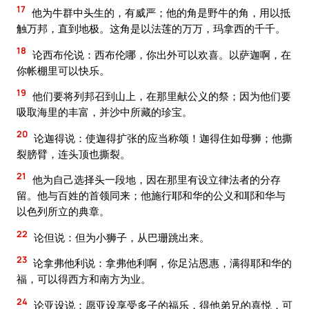
17
他为牛群中头生的，有威严；他的角是野牛的角，用以抵
触万邦，直到地极。这角是以法莲的万万，玛拿西的千千。
18
论西布伦说：西布伦哪，你出外可以欢喜。以萨迦啊，在
你帐棚里可以快乐。
19
他们要将列邦召到山上，在那里献公义的祭；因为他们要
吸取海里的丰富，并沙中所藏的珍宝。
20
论迦得说：使迦得扩张的应当称颂！迦得住如母狮；他撕
裂膀臂，连头顶也撕裂。
21
他为自己选择头一段地，因在那里有设立律法者的分存
留。他与百姓的首领同来；他施行耶和华的公义和耶和华与
以色列所立的典章。
22
论但说：但为小狮子，从巴珊跳出来。
23
论拿弗他利说：拿弗他利啊，你足沾恩惠，满得耶和华的
福，可以得西方和南方为业。
24
论亚设说：愿亚设享受多子的福乐，得他弟兄的喜悦，可