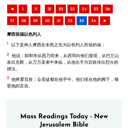
..
..
◄
1
11
21
22
23
24
25
26
27
28
29
30
31
32
33
34
►
摩西祝福以色列人
1
以下是神人摩西在未死之先为以色列人所祝的福：
2
他说：耶和华从西乃而来，从西珥向他们显现，从巴兰山
发出光辉，从万万圣者中来临，从他右手为百姓传出烈火的
律法。
3
他疼爱百姓；众圣徒都在他手中。他们坐在他的脚下，领
受他的言语。
Mass Readings Today - New
Jerusalem Bible