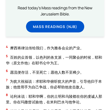
Read today's Mass readings from the New
Jerusalem Bible.
MASS READINGS (NJB)
4
摩西将律法传给我们，作为雅各会众的产业。
5
百姓的众首领，以色列的各支派，一同聚会的时候，耶和
华（原文作他）在耶书仑中为王。
6
愿流便存活，不至死亡；愿他人数不至稀少。
7
为犹大祝福说：求耶和华俯听犹大的声音，引导他归于本
族；他曾用手为自己争战，你必帮助他攻击敌人。
8
论利未说：耶和华啊，你的土明和乌陵都在你的虔诚人那
里。你在玛撒曾试验他，在米利巴水与他争论。
9