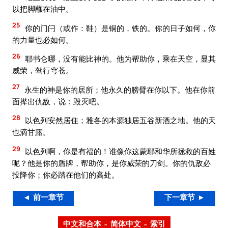
以把脚蘸在油中。
25
你的门闩（或作：鞋）是铜的，铁的。你的日子如何，你
的力量也必如何。
26
耶书仑哪，没有能比神的。他为帮助你，乘在天空，显其
威荣，驾行穹苍。
27
永生的神是你的居所；他永久的膀臂在你以下。他在你前
面撵出仇敌，说：毁灭吧。
28
以色列安然居住；雅各的本源独居五谷新酒之地。他的天
也滴甘露。
29
以色列啊，你是有福的！谁像你这蒙耶和华所拯救的百姓
呢？他是你的盾牌，帮助你，是你威荣的刀剑。你的仇敌必
投降你；你必踏在他们的高处。
◄ 前一章节
下一章节 ►
中文和合本 – 简体中文 – 索引