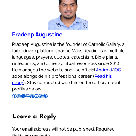
Pradeep Augustine
Pradeep Augustine is the founder of Catholic Gallery, a
faith-driven platform sharing Mass Readings in multiple
languages, prayers, quotes, catechism, Bible plans,
reflections, and other spiritual resources since 2013.
He manages the website and the official
Android
/
iOS
apps alongside his professional career (
Read his
story
). Stay connected with him on the official social
profiles below.
Follow Pradeep on Facebook
Follow Pradeep on Instagram
Follow Pradeep on X
Follow Pradeep on LinkedIn
Follow Pradeep on Pinterest
Subscribe to Pradeep’s Youtube Channel
Follow Pradeep on WordPress
Follow Pradeep on GitHub
Leave a Reply
Your email address will not be published.
Required
fields are marked
*