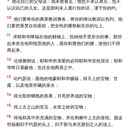
他论自己的父母说：我未曾看见；他也不承认弟兄，也不
认识自己的儿女。这是因利未人遵行你的话，谨守你的约。
10
他们要将你的典章教训雅各，将你的律法教训以色列。他
们要把香焚在你面前，把全牲的燔祭献在你的坛上。
11
求耶和华降福在他的财物上，悦纳他手里所办的事。那些
起来攻击他和恨恶他的人，愿你刺透他们的腰，使他们不得
再起来。
12
论便雅悯说：耶和华所亲爱的必同耶和华安然居住；耶和
华终日遮蔽他，也住在他两肩之中。
13
论约瑟说：愿他的地蒙耶和华赐福，得天上的宝物、甘
露，以及地里所藏的泉水；
14
得太阳所晒熟的美果，月亮所养成的宝物；
15
得上古之山的至宝，永世之岭的宝物；
16
得地和其中所充满的宝物，并住荆棘中上主的喜悦。愿这
些福都归于约瑟的头上，归于那与弟兄迥别之人的顶上。