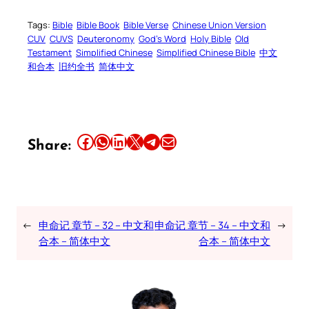
Tags:
Bible
Bible Book
Bible Verse
Chinese Union Version
CUV
CUVS
Deuteronomy
God’s Word
Holy Bible
Old
Testament
Simplified Chinese
Simplified Chinese Bible
中文
和合本
旧约全书
简体中文
Share this article on Facebook
Share this article on WhatsApp
Share this article on LinkedIn
Share this article on X
Share this article on Telegram
Email this Article
Share:
←
申命记 章节 – 32 – 中文和
申命记 章节 – 34 – 中文和
→
合本 – 简体中文
合本 – 简体中文