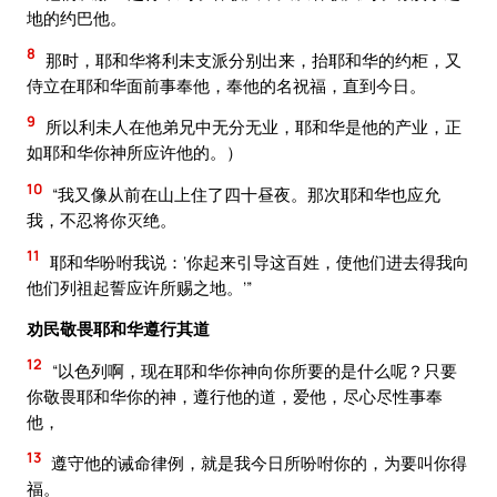
地的约巴他。
8
那时，耶和华将利未支派分别出来，抬耶和华的约柜，又
侍立在耶和华面前事奉他，奉他的名祝福，直到今日。
9
所以利未人在他弟兄中无分无业，耶和华是他的产业，正
如耶和华你神所应许他的。）
10
“我又像从前在山上住了四十昼夜。那次耶和华也应允
我，不忍将你灭绝。
11
耶和华吩咐我说：‘你起来引导这百姓，使他们进去得我向
他们列祖起誓应许所赐之地。’”
劝民敬畏耶和华遵行其道
12
“以色列啊，现在耶和华你神向你所要的是什么呢？只要
你敬畏耶和华你的神，遵行他的道，爱他，尽心尽性事奉
他，
13
遵守他的诫命律例，就是我今日所吩咐你的，为要叫你得
福。