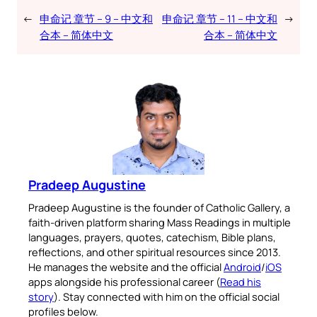
←
申命记 章节 – 9 – 中文和
申命记 章节 – 11 – 中文和
→
合本 – 简体中文
合本 – 简体中文
Pradeep Augustine
Pradeep Augustine is the founder of Catholic Gallery, a
faith-driven platform sharing Mass Readings in multiple
languages, prayers, quotes, catechism, Bible plans,
reflections, and other spiritual resources since 2013.
He manages the website and the official
Android
/
iOS
apps alongside his professional career (
Read his
story
). Stay connected with him on the official social
profiles below.