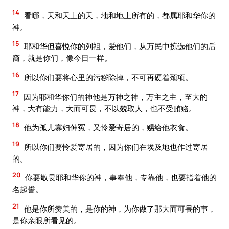
14
看哪，天和天上的天，地和地上所有的，都属耶和华你的
神。
15
耶和华但喜悦你的列祖，爱他们，从万民中拣选他们的后
裔，就是你们，像今日一样。
16
所以你们要将心里的污秽除掉，不可再硬着颈项。
17
因为耶和华你们的神他是万神之神，万主之主，至大的
神，大有能力，大而可畏，不以貌取人，也不受贿赂。
18
他为孤儿寡妇伸冤，又怜爱寄居的，赐给他衣食。
19
所以你们要怜爱寄居的，因为你们在埃及地也作过寄居
的。
20
你要敬畏耶和华你的神，事奉他，专靠他，也要指着他的
名起誓。
21
他是你所赞美的，是你的神，为你做了那大而可畏的事，
是你亲眼所看见的。