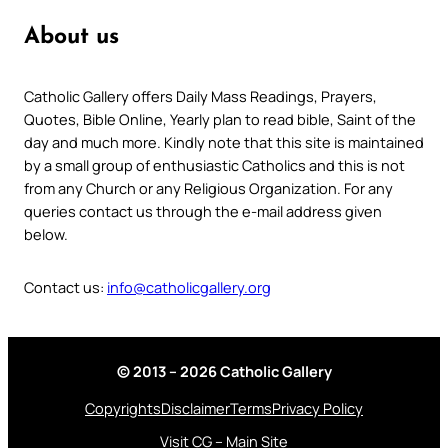
About us
Catholic Gallery offers Daily Mass Readings, Prayers,
Quotes, Bible Online, Yearly plan to read bible, Saint of the
day and much more. Kindly note that this site is maintained
by a small group of enthusiastic Catholics and this is not
from any Church or any Religious Organization. For any
queries contact us through the e-mail address given
below.
Contact us:
info@catholicgallery.org
© 2013 – 2026 Catholic Gallery
Copyrights
Disclaimer
Terms
Privacy Policy
Visit CG – Main Site