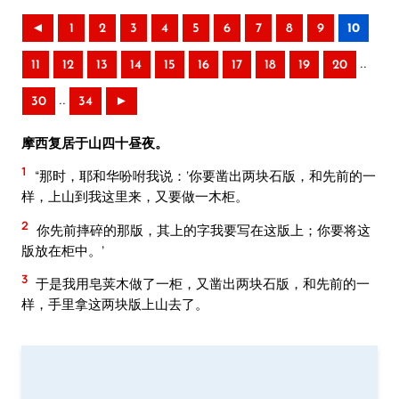
◄
1
2
3
4
5
6
7
8
9
10
..
11
12
13
14
15
16
17
18
19
20
..
30
34
►
摩西复居于山四十昼夜。
1
“那时，耶和华吩咐我说：‘你要凿出两块石版，和先前的一
样，上山到我这里来，又要做一木柜。
2
你先前摔碎的那版，其上的字我要写在这版上；你要将这
版放在柜中。’
3
于是我用皂荚木做了一柜，又凿出两块石版，和先前的一
样，手里拿这两块版上山去了。