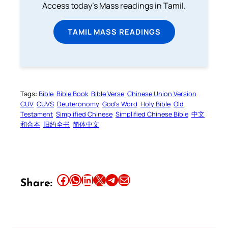
Access today's Mass readings in Tamil.
TAMIL MASS READINGS
Tags:
Bible
Bible Book
Bible Verse
Chinese Union Version
CUV
CUVS
Deuteronomy
God’s Word
Holy Bible
Old
Testament
Simplified Chinese
Simplified Chinese Bible
中文
和合本
旧约全书
简体中文
Share this article on Facebook
Share this article on WhatsApp
Share this article on LinkedIn
Share this article on X
Share this article on Telegram
Email this Article
Share: