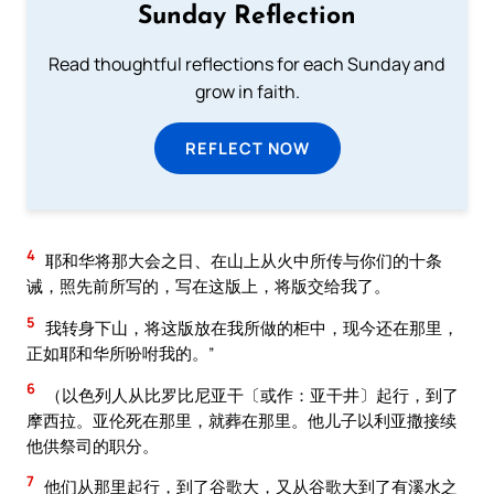
Sunday Reflection
Read thoughtful reflections for each Sunday and
grow in faith.
REFLECT NOW
4
耶和华将那大会之日、在山上从火中所传与你们的十条
诫，照先前所写的，写在这版上，将版交给我了。
5
我转身下山，将这版放在我所做的柜中，现今还在那里，
正如耶和华所吩咐我的。”
6
（以色列人从比罗比尼亚干〔或作：亚干井〕起行，到了
摩西拉。亚伦死在那里，就葬在那里。他儿子以利亚撒接续
他供祭司的职分。
7
他们从那里起行，到了谷歌大，又从谷歌大到了有溪水之