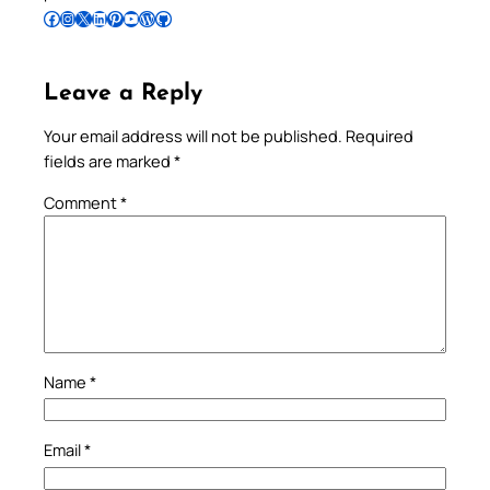
Follow Pradeep on Facebook
Follow Pradeep on Instagram
Follow Pradeep on X
Follow Pradeep on LinkedIn
Follow Pradeep on Pinterest
Subscribe to Pradeep’s Youtube Channel
Follow Pradeep on WordPress
Follow Pradeep on GitHub
Leave a Reply
Your email address will not be published.
Required
fields are marked
*
Comment
*
Name
*
Email
*