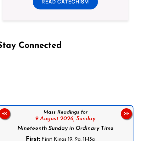
READ CATECHISM
Stay Connected
on Facebook
Follow us on Instagram
Follow us on X
Subscribe to our YouTube Channel
Follow us on WhatsApp
Mass Readings for
<<
>>
9 August 2026,
Sunday
Nineteenth Sunday in Ordinary Time
First:
First Kings 19: 9a, 11-13a