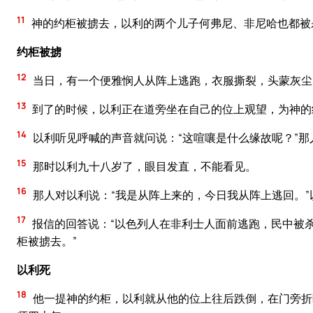
11
神的约柜被掳去，以利的两个儿子何弗尼、非尼哈也都被
约柜被掳
12
当日，有一个便雅悯人从阵上逃跑，衣服撕裂，头蒙灰尘
13
到了的时候，以利正在道旁坐在自己的位上观望，为神的
14
以利听见呼喊的声音就问说：“这喧嚷是什么缘故呢？”那
15
那时以利九十八岁了，眼目发直，不能看见。
16
那人对以利说：“我是从阵上来的，今日我从阵上逃回。”
17
报信的回答说：“以色列人在非利士人面前逃跑，民中被
柜被掳去。”
以利死
18
他一提神的约柜，以利就从他的位上往后跌倒，在门旁折