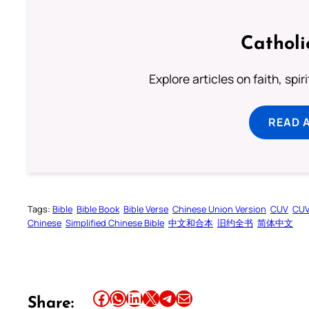
Catholi
Explore articles on faith, spi
READ 
Tags:
Bible
Bible Book
Bible Verse
Chinese Union Version
CUV
CU
Chinese
Simplified Chinese Bible
中文和合本
旧约全书
简体中文
Share this article on Facebook
Share this article on WhatsApp
Share this article on LinkedIn
Share this article on X
Share this article on Telegram
Email this Article
Share: