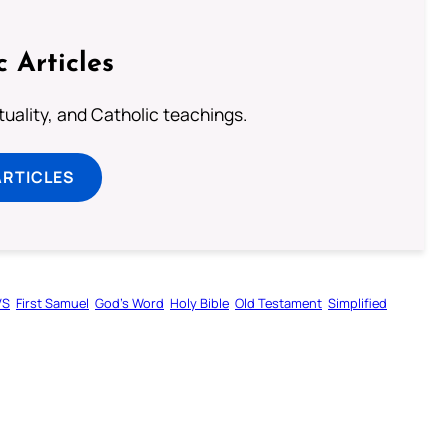
c Articles
rituality, and Catholic teachings.
ARTICLES
VS
First Samuel
God’s Word
Holy Bible
Old Testament
Simplified