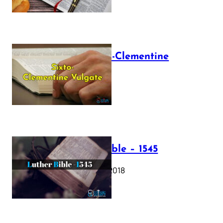
The Sixto-Clementine
Vulgate
July 12, 2025
Luther Bible – 1545
October 17, 2018