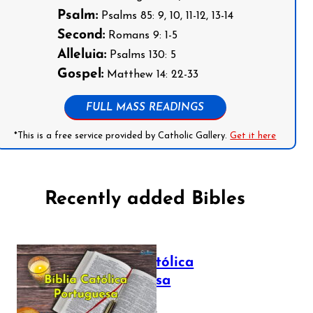
Psalm:
Psalms 85: 9, 10, 11-12, 13-14
Second:
Romans 9: 1-5
Alleluia:
Psalms 130: 5
Gospel:
Matthew 14: 22-33
FULL MASS READINGS
*This is a free service provided by Catholic Gallery.
Get it here
Recently added Bibles
Bíblia Católica
Portuguesa
July 16, 2025