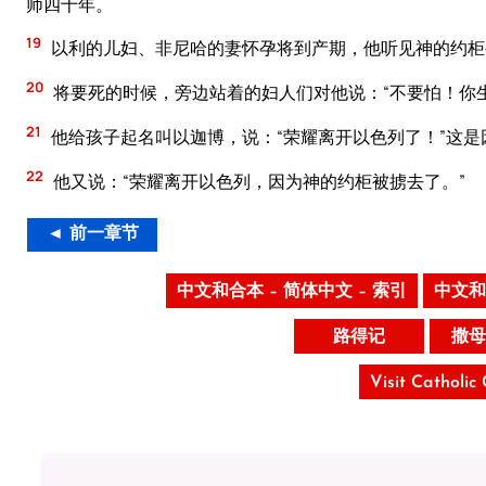
师四十年。
19
以利的儿妇、非尼哈的妻怀孕将到产期，他听见神的约柜
20
将要死的时候，旁边站着的妇人们对他说：“不要怕！你
21
他给孩子起名叫以迦博，说：“荣耀离开以色列了！”这
22
他又说：“荣耀离开以色列，因为神的约柜被掳去了。”
◄ 前一章节
中文和合本 – 简体中文 – 索引
中文和
路得记
撒母
Visit Catholic