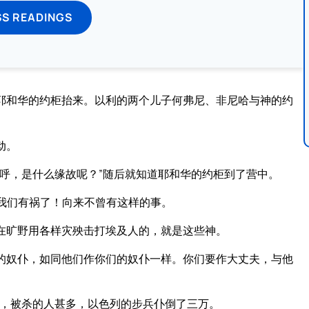
SS READINGS
耶和华的约柜抬来。以利的两个儿子何弗尼、非尼哈与神的约
动。
呼，是什么缘故呢？”随后就知道耶和华的约柜到了营中。
“我们有祸了！向来不曾有这样的事。
在旷野用各样灾殃击打埃及人的，就是这些神。
的奴仆，如同他们作你们的奴仆一样。你们要作大丈夫，与他
，被杀的人甚多，以色列的步兵仆倒了三万。