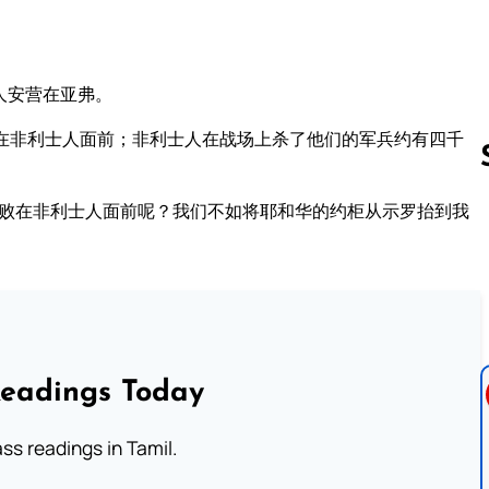
人安营在亚弗。
在非利士人面前；非利士人在战场上杀了他们的军兵约有四千
们败在非利士人面前呢？我们不如将耶和华的约柜从示罗抬到我
Follow us 
Readings Today
s readings in Tamil.