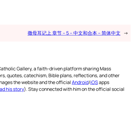
撒母耳记上 章节 – 5 – 中文和合本 – 简体中文
→
atholic Gallery, a faith-driven platform sharing Mass
rs, quotes, catechism, Bible plans, reflections, and other
nages the website and the official
Android
/
iOS
apps
ad his story
). Stay connected with him on the official social