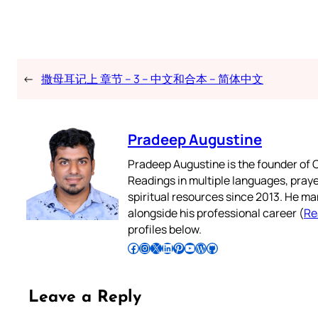
←
撒母耳记上 章节 – 3 – 中文和合本 – 简体中文
Pradeep Augustine
Pradeep Augustine is the founder of C
Readings in multiple languages, praye
spiritual resources since 2013. He ma
alongside his professional career (
Re
profiles below.
Follow Pradeep on Facebook
Follow Pradeep on Instagram
Follow Pradeep on X
Follow Pradeep on LinkedIn
Follow Pradeep on Pinterest
Subscribe to Pradeep’s Youtube Channel
Follow Pradeep on WordPress
Follow Pradeep on GitHub
Leave a Reply