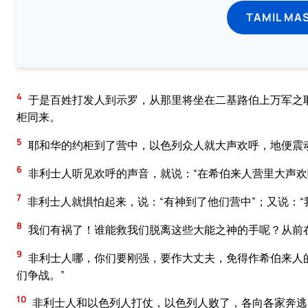
TAMIL MA
4
于是百姓打发人到示罗，从那里将坐在二基路伯上万军之
柜同来。
5
耶和华的约柜到了营中，以色列众人就大声欢呼，地便震
6
非利士人听见欢呼的声音，就说：“在希伯来人营里大声欢
7
非利士人就惧怕起来，说：“有神到了他们营中”；又说：
8
我们有祸了！谁能救我们脱离这些大能之神的手呢？从前
9
非利士人哪，你们要刚强，要作大丈夫，免得作希伯来人
们争战。”
10
非利士人和以色列人打仗，以色列人败了，各向各家奔逃