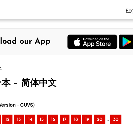
Eng
load our App
文
合本 – 简体中文
ersion – CUVS)
..
12
13
14
15
16
17
18
19
20
30