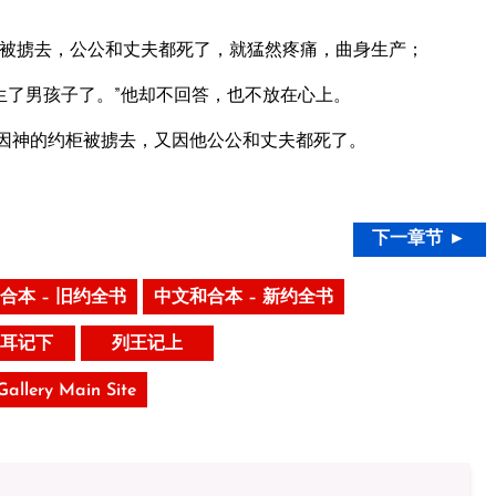
被掳去，公公和丈夫都死了，就猛然疼痛，曲身生产；
生了男孩子了。”他却不回答，也不放在心上。
是因神的约柜被掳去，又因他公公和丈夫都死了。
下一章节 ►
合本 – 旧约全书
中文和合本 – 新约全书
耳记下
列王记上
 Gallery Main Site