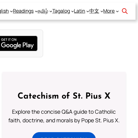
lish
Readings
தமிழ்
Tagalog
Latin
中文
More
Catechism of St. Pius X
Explore the concise Q&A guide to Catholic
faith, doctrine, and morals by Pope St. Pius X.