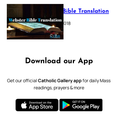
Webster Bible Translation
October 11, 2018
Download our App
Get our official
Catholic Gallery app
for daily Mass
readings, prayers & more