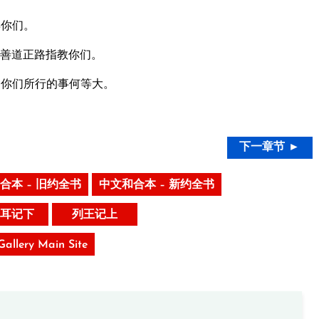
弃你们。
善道正路指教你们。
向你们所行的事何等大。
下一章节 ►
合本 – 旧约全书
中文和合本 – 新约全书
耳记下
列王记上
 Gallery Main Site