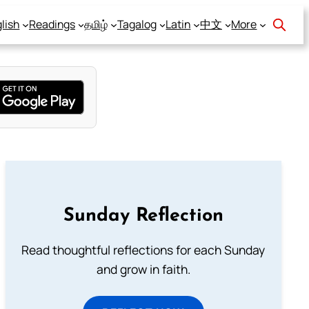
lish
Readings
தமிழ்
Tagalog
Latin
中文
More
Sunday Reflection
Read thoughtful reflections for each Sunday
and grow in faith.