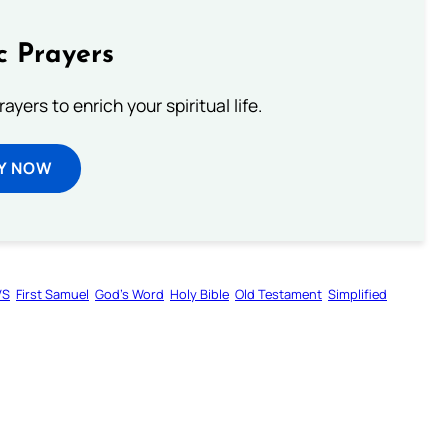
c Prayers
ayers to enrich your spiritual life.
Y NOW
VS
First Samuel
God’s Word
Holy Bible
Old Testament
Simplified