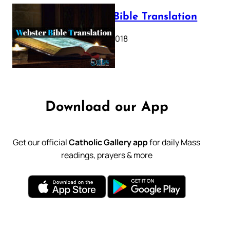
Webster Bible Translation
October 11, 2018
Download our App
Get our official
Catholic Gallery app
for daily Mass
readings, prayers & more