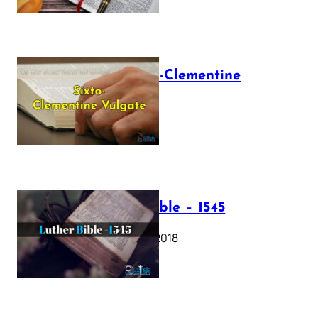
The Sixto-Clementine
Vulgate
July 12, 2025
Luther Bible – 1545
October 17, 2018