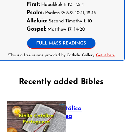
First:
Habakkuk 1: 12 - 2: 4
Psalm:
Psalms 9: 8-9, 10-11, 12-13
Alleluia:
Second Timothy 1: 10
Gospel:
Matthew 17: 14-20
FULL MASS READINGS
*This is a free service provided by Catholic Gallery.
Get it here
Recently added Bibles
Bíblia Católica
Portuguesa
July 16, 2025