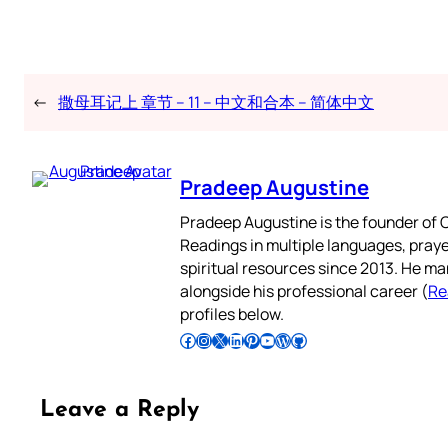
←
撒母耳记上 章节 – 11 – 中文和合本 – 简体中文
Pradeep Augustine
Pradeep Augustine is the founder of C
Readings in multiple languages, praye
spiritual resources since 2013. He ma
alongside his professional career (
Re
profiles below.
Follow Pradeep on Facebook
Follow Pradeep on Instagram
Follow Pradeep on X
Follow Pradeep on LinkedIn
Follow Pradeep on Pinterest
Subscribe to Pradeep’s Youtube Channel
Follow Pradeep on WordPress
Follow Pradeep on GitHub
Leave a Reply