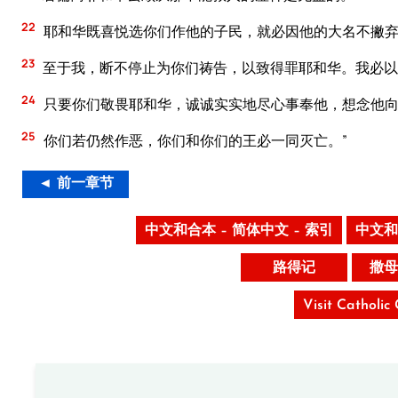
22
耶和华既喜悦选你们作他的子民，就必因他的大名不撇
23
至于我，断不停止为你们祷告，以致得罪耶和华。我必以
24
只要你们敬畏耶和华，诚诚实实地尽心事奉他，想念他
25
你们若仍然作恶，你们和你们的王必一同灭亡。”
◄ 前一章节
中文和合本 – 简体中文 – 索引
中文和
路得记
撒母
Visit Catholic