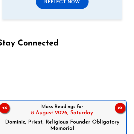
REFLECT NOW
Stay Connected
on Facebook
Follow us on Instagram
Follow us on X
Subscribe to our YouTube Channel
Follow us on WhatsApp
Mass Readings for
<<
>>
8 August 2026,
Saturday
Dominic, Priest, Religious Founder Obligatory
Memorial