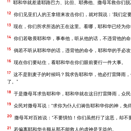
11
耶和华就差遣耶路巴力、比但、耶弗他、撒母耳救你们脱
12
你们见亚扪人的王拿辖来攻击你们，就对我说：‘我们定
13
现在，你们所求所选的王在这里。看哪，耶和华已经为你
14
你们若敬畏耶和华，事奉他，听从他的话，不违背他的命
15
倘若不听从耶和华的话，违背他的命令，耶和华的手必攻
16
现在你们要站住，看耶和华在你们眼前要行一件大事。
17
这不是割麦子的时候吗？我求告耶和华，他必打雷降雨，
了。”
18
于是撒母耳求告耶和华，耶和华就在这日打雷降雨，众民
19
众民对撒母耳说：“求你为仆人们祷告耶和华你的神，免
20
撒母耳对百姓说：“不要惧怕！你们虽然行了这恶，却不
21
若偏离耶和华去顺从那不能救人的虚神是无益的。