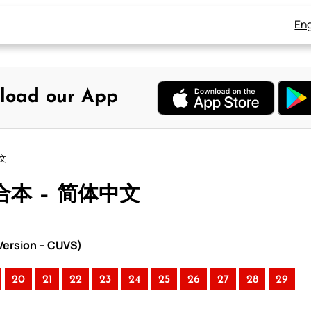
Eng
load our App
中文
和合本 – 简体中文
ersion – CUVS)
20
21
22
23
24
25
26
27
28
29