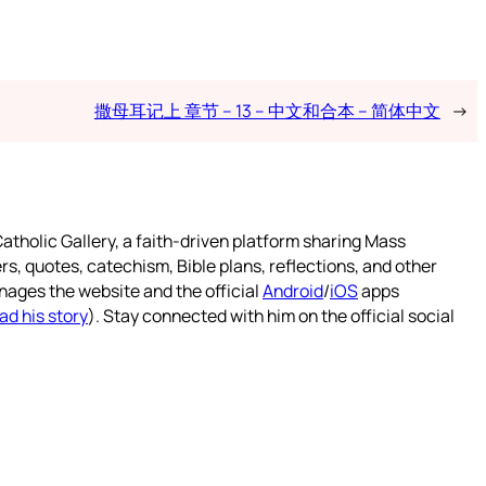
撒母耳记上 章节 – 13 – 中文和合本 – 简体中文
→
atholic Gallery, a faith-driven platform sharing Mass
rs, quotes, catechism, Bible plans, reflections, and other
nages the website and the official
Android
/
iOS
apps
ad his story
). Stay connected with him on the official social