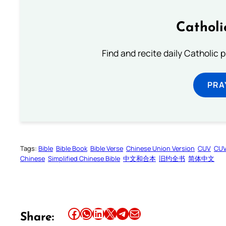
Catholi
Find and recite daily Catholic pr
PRA
Tags:
Bible
Bible Book
Bible Verse
Chinese Union Version
CUV
CU
Chinese
Simplified Chinese Bible
中文和合本
旧约全书
简体中文
Share this article on Facebook
Share this article on WhatsApp
Share this article on LinkedIn
Share this article on X
Share this article on Telegram
Email this Article
Share: