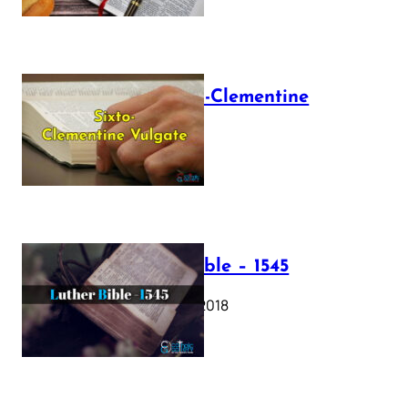
The Sixto-Clementine
Vulgate
July 12, 2025
Luther Bible – 1545
October 17, 2018