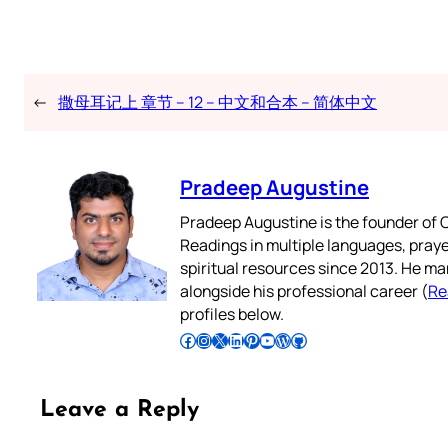
←
撒母耳记上 章节 – 12 – 中文和合本 – 简体中文
Pradeep Augustine
Pradeep Augustine is the founder of C
Readings in multiple languages, praye
spiritual resources since 2013. He ma
alongside his professional career (
Re
profiles below.
Follow Pradeep on Facebook
Follow Pradeep on Instagram
Follow Pradeep on X
Follow Pradeep on LinkedIn
Follow Pradeep on Pinterest
Subscribe to Pradeep’s Youtube Channel
Follow Pradeep on WordPress
Follow Pradeep on GitHub
Leave a Reply