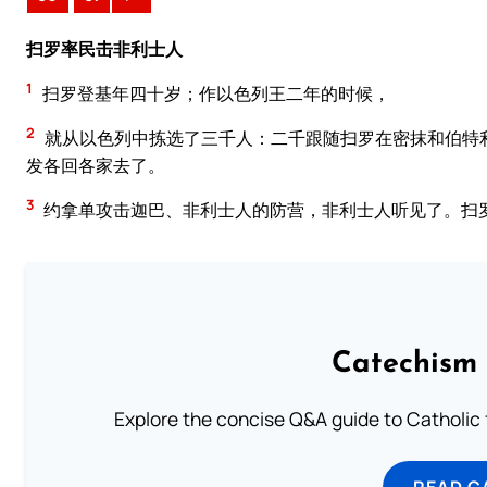
扫罗率民击非利士人
1
扫罗登基年四十岁；作以色列王二年的时候，
2
就从以色列中拣选了三千人：二千跟随扫罗在密抹和伯特
发各回各家去了。
3
约拿单攻击迦巴、非利士人的防营，非利士人听见了。扫
Catechism 
Explore the concise Q&A guide to Catholic f
READ C