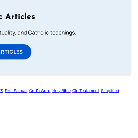
c Articles
rituality, and Catholic teachings.
ARTICLES
VS
First Samuel
God’s Word
Holy Bible
Old Testament
Simplified