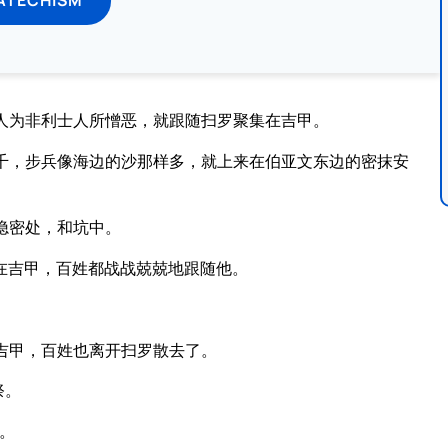
人为非利士人所憎恶，就跟随扫罗聚集在吉甲。
千，步兵像海边的沙那样多，就上来在伯亚文东边的密抹安
隐密处，和坑中。
在吉甲，百姓都战战兢兢地跟随他。
吉甲，百姓也离开扫罗散去了。
祭。
。