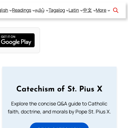
lish
Readings
தமிழ்
Tagalog
Latin
中文
More
Catechism of St. Pius X
Explore the concise Q&A guide to Catholic
faith, doctrine, and morals by Pope St. Pius X.