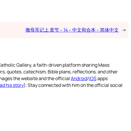
撒母耳记上 章节 – 14 – 中文和合本 – 简体中文
→
atholic Gallery, a faith-driven platform sharing Mass
rs, quotes, catechism, Bible plans, reflections, and other
nages the website and the official
Android
/
iOS
apps
ad his story
). Stay connected with him on the official social