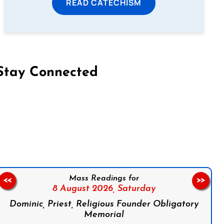
READ CATECHISM
Stay Connected
on Facebook
Follow us on Instagram
Follow us on X
Subscribe to our YouTube Channel
Follow us on WhatsApp
Mass Readings for
<<
>>
8 August 2026,
Saturday
Dominic, Priest, Religious Founder Obligatory
Memorial