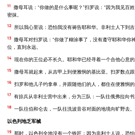
11
撒母耳说：“你做的是什么事呢？”扫罗说：“因为我见百
密抹。
12
所以我心里说：恐怕我没有祷告耶和华。非利士人下到吉
13
撒母耳对扫罗说：“你做了糊涂事了，没有遵守耶和华你
位，直到永远。
14
现在你的王位必不长久。耶和华已经寻着一个合他心意的
15
撒母耳就起来，从吉甲上到便雅悯的基比亚。扫罗数点跟
16
扫罗和他儿子约拿单，并跟随他们的人，都住在便雅悯的
17
有掠兵从非利士营中出来，分为三队：一队往俄弗拉向书
18
一队往伯和仑去，一队往洗波音谷对面的地境向旷野去。
以色列地乏军械
19
那时，以色列全地没有一个铁匠；因为非利士人说，恐怕