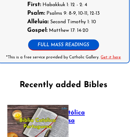
First:
Habakkuk 1: 12 - 2: 4
Psalm:
Psalms 9: 8-9, 10-11, 12-13
Alleluia:
Second Timothy 1: 10
Gospel:
Matthew 17: 14-20
FULL MASS READINGS
*This is a free service provided by Catholic Gallery.
Get it here
Recently added Bibles
Bíblia Católica
Portuguesa
July 16, 2025