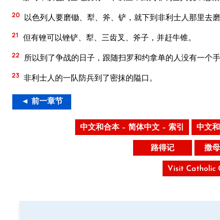
20
以色列人要磨锄、犁、斧、铲，就下到非利士人那里去
21
但有锉可以锉铲、犁、三齿叉、斧子，并赶牛锥。
22
所以到了争战的日子，跟随扫罗和约拿单的人没有一个手
23
非利士人的一队防兵到了密抹的隘口。
◄ 前一章节
中文和合本 – 简体中文 – 索引
中文和
路得记
撒母
Visit Catholic