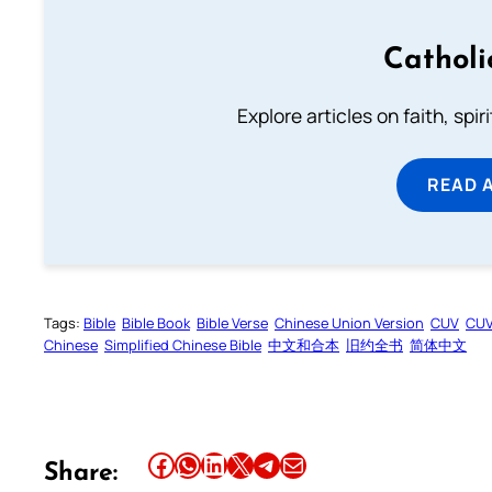
Catholi
Explore articles on faith, spi
READ 
Tags:
Bible
Bible Book
Bible Verse
Chinese Union Version
CUV
CU
Chinese
Simplified Chinese Bible
中文和合本
旧约全书
简体中文
Share this article on Facebook
Share this article on WhatsApp
Share this article on LinkedIn
Share this article on X
Share this article on Telegram
Email this Article
Share: