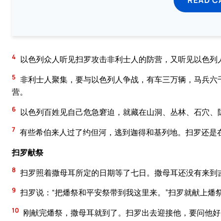
4
以色列众人听见扫罗攻击非利士人的防营，又听见以色列
5
非利士人聚集，要与以色列人争战，有车三万辆，马兵六
营。
6
以色列百姓见自己危急窘迫，就藏在山洞、丛林、石穴、
7
有些希伯来人过了约但河，逃到迦得和基列地。扫罗还是
扫罗献祭
8
扫罗照着撒母耳所定的日期等了七日。撒母耳还没有来到
9
扫罗说：“把燔祭和平安祭带到我这里来。”扫罗就献上燔
10
刚献完燔祭，撒母耳就到了。扫罗出去迎接他，要问他好