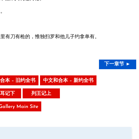
磨。
里有刀有枪的，惟独扫罗和他儿子约拿单有。
下一章节 ►
合本 – 旧约全书
中文和合本 – 新约全书
耳记下
列王记上
 Gallery Main Site