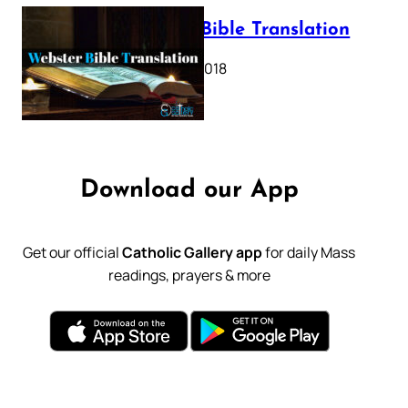
Webster Bible Translation
October 11, 2018
Download our App
Get our official
Catholic Gallery app
for daily Mass
readings, prayers & more