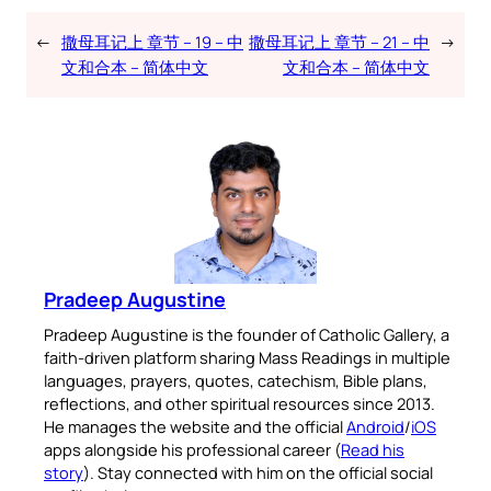
←
撒母耳记上 章节 – 19 – 中
撒母耳记上 章节 – 21 – 中
→
文和合本 – 简体中文
文和合本 – 简体中文
Pradeep Augustine
Pradeep Augustine is the founder of Catholic Gallery, a
faith-driven platform sharing Mass Readings in multiple
languages, prayers, quotes, catechism, Bible plans,
reflections, and other spiritual resources since 2013.
He manages the website and the official
Android
/
iOS
apps alongside his professional career (
Read his
story
). Stay connected with him on the official social