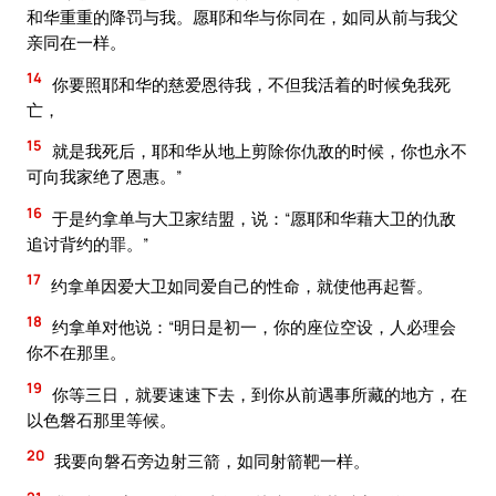
和华重重的降罚与我。愿耶和华与你同在，如同从前与我父
亲同在一样。
14
你要照耶和华的慈爱恩待我，不但我活着的时候免我死
亡，
15
就是我死后，耶和华从地上剪除你仇敌的时候，你也永不
可向我家绝了恩惠。”
16
于是约拿单与大卫家结盟，说：“愿耶和华藉大卫的仇敌
追讨背约的罪。”
17
约拿单因爱大卫如同爱自己的性命，就使他再起誓。
18
约拿单对他说：“明日是初一，你的座位空设，人必理会
你不在那里。
19
你等三日，就要速速下去，到你从前遇事所藏的地方，在
以色磐石那里等候。
20
我要向磐石旁边射三箭，如同射箭靶一样。