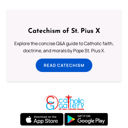
Catechism of St. Pius X
Explore the concise Q&A guide to Catholic faith,
doctrine, and morals by Pope St. Pius X.
READ CATECHISM