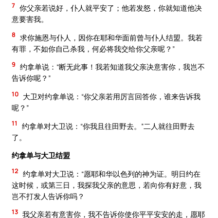
7
你父亲若说好，仆人就平安了；他若发怒，你就知道他决
意要害我。
8
求你施恩与仆人，因你在耶和华面前曾与仆人结盟。我若
有罪，不如你自己杀我，何必将我交给你父亲呢？”
9
约拿单说：“断无此事！我若知道我父亲决意害你，我岂不
告诉你呢？”
10
大卫对约拿单说：“你父亲若用厉言回答你，谁来告诉我
呢？”
11
约拿单对大卫说：“你我且往田野去。”二人就往田野去
了。
约拿单与大卫结盟
12
约拿单对大卫说：“愿耶和华以色列的神为证。明日约在
这时候，或第三日，我探我父亲的意思，若向你有好意，我
岂不打发人告诉你吗？
13
我父亲若有意害你，我不告诉你使你平平安安的走，愿耶