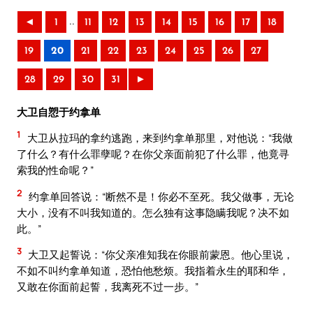
..
◄
1
11
12
13
14
15
16
17
18
19
20
21
22
23
24
25
26
27
28
29
30
31
►
大卫自愬于约拿单
1
大卫从拉玛的拿约逃跑，来到约拿单那里，对他说：“我做
了什么？有什么罪孽呢？在你父亲面前犯了什么罪，他竟寻
索我的性命呢？”
2
约拿单回答说：“断然不是！你必不至死。我父做事，无论
大小，没有不叫我知道的。怎么独有这事隐瞒我呢？决不如
此。”
3
大卫又起誓说：“你父亲准知我在你眼前蒙恩。他心里说，
不如不叫约拿单知道，恐怕他愁烦。我指着永生的耶和华，
又敢在你面前起誓，我离死不过一步。”