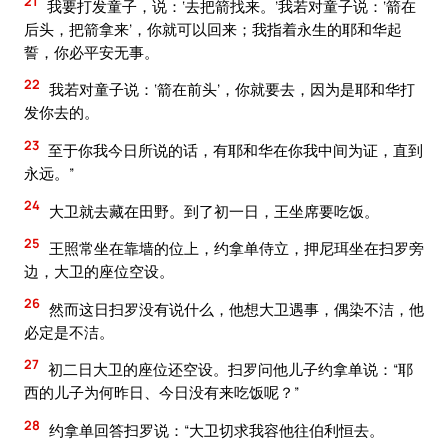
21
我要打发童子，说：‘去把箭找来。’我若对童子说：‘箭在
后头，把箭拿来’，你就可以回来；我指着永生的耶和华起
誓，你必平安无事。
22
我若对童子说：‘箭在前头’，你就要去，因为是耶和华打
发你去的。
23
至于你我今日所说的话，有耶和华在你我中间为证，直到
永远。”
24
大卫就去藏在田野。到了初一日，王坐席要吃饭。
25
王照常坐在靠墙的位上，约拿单侍立，押尼珥坐在扫罗旁
边，大卫的座位空设。
26
然而这日扫罗没有说什么，他想大卫遇事，偶染不洁，他
必定是不洁。
27
初二日大卫的座位还空设。扫罗问他儿子约拿单说：“耶
西的儿子为何昨日、今日没有来吃饭呢？”
28
约拿单回答扫罗说：“大卫切求我容他往伯利恒去。