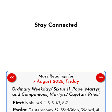
Stay Connected
Follow us on Facebook
Follow us on Instagram
Follow us on X
Subscribe to our YouTube Channel
Follow us on WhatsApp
Mass Readings for
<<
>>
7 August 2026,
Friday
Ordinary Weekday/ Sixtus II, Pope, Martyr,
and Companions, Martyrs/ Cajetan, Priest
First:
Nahum 2: 1, 3; 3: 1-3, 6-7
Psalm:
Deuteronomy 32: 35cd-36ab, 39abcd, 41