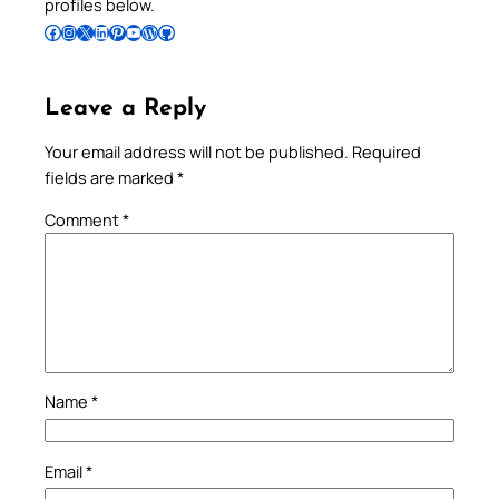
profiles below.
Follow Pradeep on Facebook
Follow Pradeep on Instagram
Follow Pradeep on X
Follow Pradeep on LinkedIn
Follow Pradeep on Pinterest
Subscribe to Pradeep’s Youtube Channel
Follow Pradeep on WordPress
Follow Pradeep on GitHub
Leave a Reply
Your email address will not be published.
Required
fields are marked
*
Comment
*
Name
*
Email
*