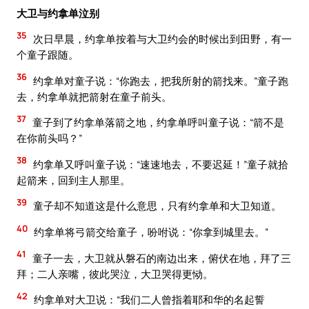
大卫与约拿单泣别
35
次日早晨，约拿单按着与大卫约会的时候出到田野，有一
个童子跟随。
36
约拿单对童子说：“你跑去，把我所射的箭找来。”童子跑
去，约拿单就把箭射在童子前头。
37
童子到了约拿单落箭之地，约拿单呼叫童子说：“箭不是
在你前头吗？”
38
约拿单又呼叫童子说：“速速地去，不要迟延！”童子就拾
起箭来，回到主人那里。
39
童子却不知道这是什么意思，只有约拿单和大卫知道。
40
约拿单将弓箭交给童子，吩咐说：“你拿到城里去。”
41
童子一去，大卫就从磐石的南边出来，俯伏在地，拜了三
拜；二人亲嘴，彼此哭泣，大卫哭得更恸。
42
约拿单对大卫说：“我们二人曾指着耶和华的名起誓