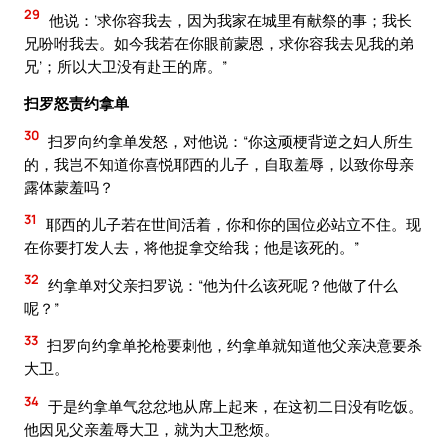
29
他说：‘求你容我去，因为我家在城里有献祭的事；我长
兄吩咐我去。如今我若在你眼前蒙恩，求你容我去见我的弟
兄’；所以大卫没有赴王的席。”
扫罗怒责约拿单
30
扫罗向约拿单发怒，对他说：“你这顽梗背逆之妇人所生
的，我岂不知道你喜悦耶西的儿子，自取羞辱，以致你母亲
露体蒙羞吗？
31
耶西的儿子若在世间活着，你和你的国位必站立不住。现
在你要打发人去，将他捉拿交给我；他是该死的。”
32
约拿单对父亲扫罗说：“他为什么该死呢？他做了什么
呢？”
33
扫罗向约拿单抡枪要刺他，约拿单就知道他父亲决意要杀
大卫。
34
于是约拿单气忿忿地从席上起来，在这初二日没有吃饭。
他因见父亲羞辱大卫，就为大卫愁烦。