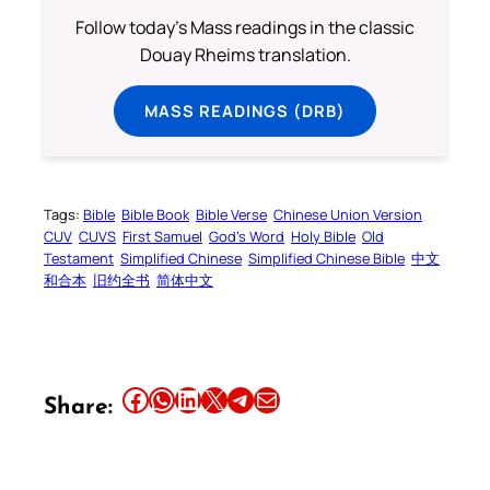
Follow today's Mass readings in the classic
Douay Rheims translation.
MASS READINGS (DRB)
Tags:
Bible
Bible Book
Bible Verse
Chinese Union Version
CUV
CUVS
First Samuel
God’s Word
Holy Bible
Old
Testament
Simplified Chinese
Simplified Chinese Bible
中文
和合本
旧约全书
简体中文
Share this article on Facebook
Share this article on WhatsApp
Share this article on LinkedIn
Share this article on X
Share this article on Telegram
Email this Article
Share: