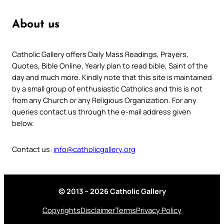
About us
Catholic Gallery offers Daily Mass Readings, Prayers,
Quotes, Bible Online, Yearly plan to read bible, Saint of the
day and much more. Kindly note that this site is maintained
by a small group of enthusiastic Catholics and this is not
from any Church or any Religious Organization. For any
queries contact us through the e-mail address given
below.
Contact us:
info@catholicgallery.org
© 2013 – 2026 Catholic Gallery
Copyrights
Disclaimer
Terms
Privacy Policy