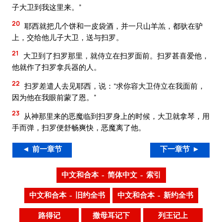
子大卫到我这里来。”
20
耶西就把几个饼和一皮袋酒，并一只山羊羔，都驮在驴
上，交给他儿子大卫，送与扫罗。
21
大卫到了扫罗那里，就侍立在扫罗面前。扫罗甚喜爱他，
他就作了扫罗拿兵器的人。
22
扫罗差遣人去见耶西，说：“求你容大卫侍立在我面前，
因为他在我眼前蒙了恩。”
23
从神那里来的恶魔临到扫罗身上的时候，大卫就拿琴，用
手而弹，扫罗便舒畅爽快，恶魔离了他。
◄ 前一章节
下一章节 ►
中文和合本 – 简体中文 – 索引
中文和合本 – 旧约全书
中文和合本 – 新约全书
路得记
撒母耳记下
列王记上