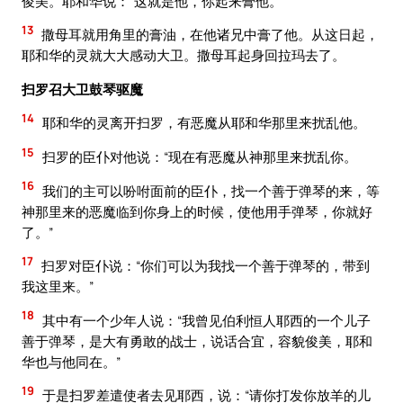
俊美。耶和华说：“这就是他，你起来膏他。”
13
撒母耳就用角里的膏油，在他诸兄中膏了他。从这日起，
耶和华的灵就大大感动大卫。撒母耳起身回拉玛去了。
扫罗召大卫鼓琴驱魔
14
耶和华的灵离开扫罗，有恶魔从耶和华那里来扰乱他。
15
扫罗的臣仆对他说：“现在有恶魔从神那里来扰乱你。
16
我们的主可以吩咐面前的臣仆，找一个善于弹琴的来，等
神那里来的恶魔临到你身上的时候，使他用手弹琴，你就好
了。”
17
扫罗对臣仆说：“你们可以为我找一个善于弹琴的，带到
我这里来。”
18
其中有一个少年人说：“我曾见伯利恒人耶西的一个儿子
善于弹琴，是大有勇敢的战士，说话合宜，容貌俊美，耶和
华也与他同在。”
19
于是扫罗差遣使者去见耶西，说：“请你打发你放羊的儿