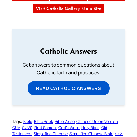
Visit Catholic Gallery Main Site
Catholic Answers
Get answers to common questions about
Catholic faith and practices.
READ CATHOLIC ANSWERS
Tags:
Bible
Bible Book
Bible Verse
Chinese Union Version
CUV
CUVS
First Samuel
God’s Word
Holy Bible
Old
Testament
Simplified Chinese
Simplified Chinese Bible
中文