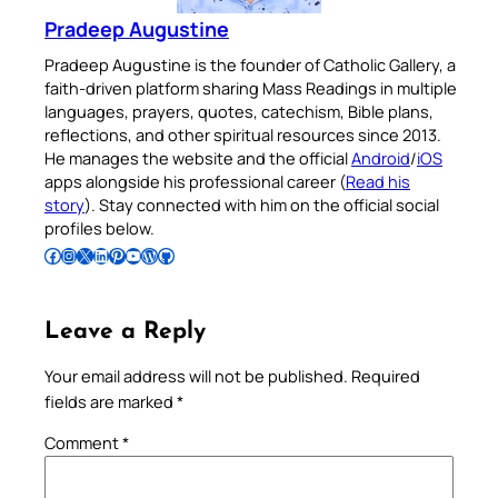
Pradeep Augustine
Pradeep Augustine is the founder of Catholic Gallery, a
faith-driven platform sharing Mass Readings in multiple
languages, prayers, quotes, catechism, Bible plans,
reflections, and other spiritual resources since 2013.
He manages the website and the official
Android
/
iOS
apps alongside his professional career (
Read his
story
). Stay connected with him on the official social
profiles below.
Follow Pradeep on Facebook
Follow Pradeep on Instagram
Follow Pradeep on X
Follow Pradeep on LinkedIn
Follow Pradeep on Pinterest
Subscribe to Pradeep’s Youtube Channel
Follow Pradeep on WordPress
Follow Pradeep on GitHub
Leave a Reply
Your email address will not be published.
Required
fields are marked
*
Comment
*