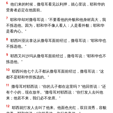
6
他们来的时候，撒母耳看见以利押，就心里说，耶和华的
受膏者必定在他面前。
7
耶和华却对撒母耳说：“不要看他的外貌和他身材高大，我
不拣选他。因为，耶和华不像人看人：人是看外貌；耶和华
是看内心。”
8
耶西叫亚比拿达从撒母耳面前经过，撒母耳说：“耶和华也
不拣选他。”
9
耶西又叫沙玛从撒母耳面前经过，撒母耳说：“耶和华也不
拣选他。”
10
耶西叫他七个儿子都从撒母耳面前经过，撒母耳说：“这
都不是耶和华所拣选的。”
11
撒母耳对耶西说：“你的儿子都在这里吗？”他回答说：“还
有个小的，现在放羊。”撒母耳对耶西说：“你打发人去叫他
来；他若不来，我们必不坐席。”
12
耶西就打发人去叫了他来。他面色光红，双目清秀，容貌