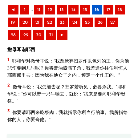
..
◄
1
11
12
13
14
15
16
17
18
19
20
21
22
23
24
25
26
27
28
29
30
31
►
撒母耳诣耶西
1
耶和华对撒母耳说：“我既厌弃扫罗作以色列的王，你为他
悲伤要到几时呢？你将膏油盛满了角，我差遣你往伯利恒人
耶西那里去；因为我在他众子之内，预定一个作王的。”
2
撒母耳说：“我怎能去呢？扫罗若听见，必要杀我。”耶和
华说：“你可以带一只牛犊去，就说：‘我来是要向耶和华献
祭。’
3
你要请耶西来吃祭肉，我就指示你所当行的事。我所指给
你的人，你要膏他。”