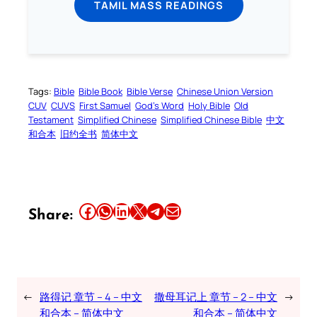
TAMIL MASS READINGS
Tags:
Bible
Bible Book
Bible Verse
Chinese Union Version
CUV
CUVS
First Samuel
God’s Word
Holy Bible
Old
Testament
Simplified Chinese
Simplified Chinese Bible
中文
和合本
旧约全书
简体中文
Share this article on Facebook
Share this article on WhatsApp
Share this article on LinkedIn
Share this article on X
Share this article on Telegram
Email this Article
Share:
←
路得记 章节 – 4 – 中文
撒母耳记上 章节 – 2 – 中文
→
和合本 – 简体中文
和合本 – 简体中文