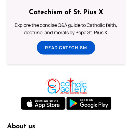
Catechism of St. Pius X
Explore the concise Q&A guide to Catholic faith,
doctrine, and morals by Pope St. Pius X.
READ CATECHISM
About us