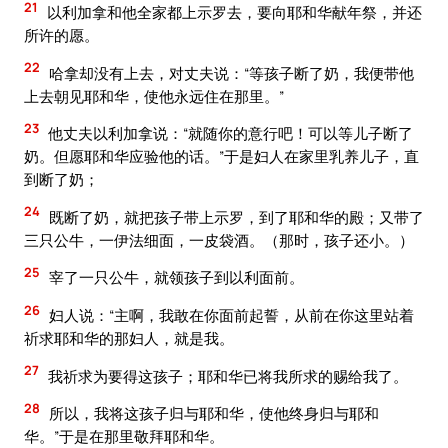
21
以利加拿和他全家都上示罗去，要向耶和华献年祭，并还
所许的愿。
22
哈拿却没有上去，对丈夫说：“等孩子断了奶，我便带他
上去朝见耶和华，使他永远住在那里。”
23
他丈夫以利加拿说：“就随你的意行吧！可以等儿子断了
奶。但愿耶和华应验他的话。”于是妇人在家里乳养儿子，直
到断了奶；
24
既断了奶，就把孩子带上示罗，到了耶和华的殿；又带了
三只公牛，一伊法细面，一皮袋酒。（那时，孩子还小。）
25
宰了一只公牛，就领孩子到以利面前。
26
妇人说：“主啊，我敢在你面前起誓，从前在你这里站着
祈求耶和华的那妇人，就是我。
27
我祈求为要得这孩子；耶和华已将我所求的赐给我了。
28
所以，我将这孩子归与耶和华，使他终身归与耶和
华。”于是在那里敬拜耶和华。