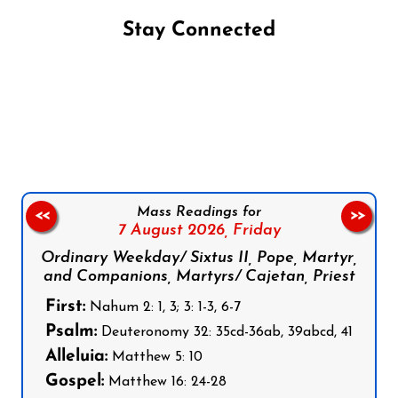
Stay Connected
Follow us on Facebook
Follow us on Instagram
Follow us on X
Subscribe to our YouTube Channel
Follow us on WhatsApp
Mass Readings for
<<
>>
7 August 2026,
Friday
Ordinary Weekday/ Sixtus II, Pope, Martyr,
and Companions, Martyrs/ Cajetan, Priest
First:
Nahum 2: 1, 3; 3: 1-3, 6-7
Psalm:
Deuteronomy 32: 35cd-36ab, 39abcd, 41
Alleluia:
Matthew 5: 10
Gospel:
Matthew 16: 24-28