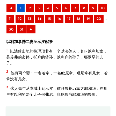
◄
1
2
3
4
5
6
7
8
9
10
..
11
12
13
14
15
16
17
18
19
20
30
31
►
以利加拿携二妻至示罗献祭
1
以法莲山地的拉玛琐非有一个以法莲人，名叫以利加拿，
是苏弗的玄孙，托户的曾孙，以利户的孙子，耶罗罕的儿
子。
2
他有两个妻：一名哈拿，一名毗尼拿。毗尼拿有儿女，哈
拿没有儿女。
3
这人每年从本城上到示罗，敬拜祭祀万军之耶和华；在那
里有以利的两个儿子何弗尼、非尼哈当耶和华的祭司。