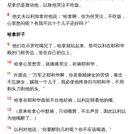
尼拿仍是激动他，以致他哭泣不吃饭。
8
他丈夫以利加拿对他说：“哈拿啊，你为何哭泣，不吃饭，
心里愁闷呢？有我不比十个儿子还好吗？”
哈拿祈子
9
他们在示罗吃喝完了，哈拿就站起来。祭司以利在耶和华
殿的门框旁边，坐在自己的位上。
10
哈拿心里愁苦，就痛痛哭泣，祈祷耶和华，
11
许愿说：“万军之耶和华啊，你若垂顾婢女的苦情，眷念
不忘婢女，赐我一个儿子，我必使他终身归与耶和华，不用
剃头刀剃他的头。”
12
哈拿在耶和华面前不住地祈祷，以利定睛看他的嘴。
13
（原来哈拿心中默祷，只动嘴唇，不出声音，因此以利以
为他喝醉了。）
14
以利对他说：“你要醉到几时呢？你不应该喝酒。”