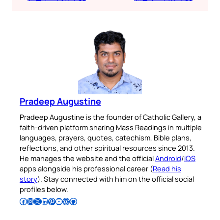
Pradeep Augustine
Pradeep Augustine is the founder of Catholic Gallery, a
faith-driven platform sharing Mass Readings in multiple
languages, prayers, quotes, catechism, Bible plans,
reflections, and other spiritual resources since 2013.
He manages the website and the official
Android
/
iOS
apps alongside his professional career (
Read his
story
). Stay connected with him on the official social
profiles below.
Follow Pradeep on Facebook
Follow Pradeep on Instagram
Follow Pradeep on X
Follow Pradeep on LinkedIn
Follow Pradeep on Pinterest
Subscribe to Pradeep’s Youtube Channel
Follow Pradeep on WordPress
Follow Pradeep on GitHub