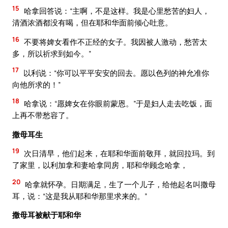
15
哈拿回答说：“主啊，不是这样。我是心里愁苦的妇人，
清酒浓酒都没有喝，但在耶和华面前倾心吐意。
16
不要将婢女看作不正经的女子。我因被人激动，愁苦太
多，所以祈求到如今。”
17
以利说：“你可以平平安安的回去。愿以色列的神允准你
向他所求的！”
18
哈拿说：“愿婢女在你眼前蒙恩。”于是妇人走去吃饭，面
上再不带愁容了。
撒母耳生
19
次日清早，他们起来，在耶和华面前敬拜，就回拉玛。到
了家里，以利加拿和妻哈拿同房，耶和华顾念哈拿，
20
哈拿就怀孕。日期满足，生了一个儿子，给他起名叫撒母
耳，说：“这是我从耶和华那里求来的。”
撒母耳被献于耶和华