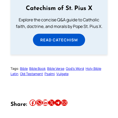
Catechism of St. Pius X
Explore the concise Q&A guide to Catholic
faith, doctrine, and morals by Pope St. Pius X.
READ CATECHISM
Tags:
Bible
Bible Book
Bible Verse
God’s Word
Holy Bible
Latin
Old Testament
Psalmi
Vulgate
Share this article on Facebook
Share this article on WhatsApp
Share this article on LinkedIn
Share this article on X
Share this article on Telegram
Email this Article
Share: