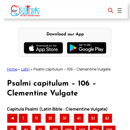
Skip
to
content
Download our App
Home
»
Latin
»
Psalmi capitulum – 106 – Clementine Vulgate
Psalmi capitulum – 106 –
Clementine Vulgate
Capitula Psalmi (Latin Bible : Clementine Vulgate)
..
..
..
..
..
..
..
◄
1
11
21
31
41
51
61
..
..
..