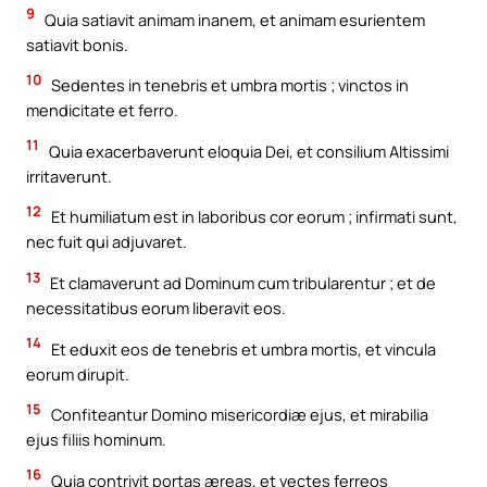
9
Quia satiavit animam inanem, et animam esurientem
satiavit bonis.
10
Sedentes in tenebris et umbra mortis ; vinctos in
mendicitate et ferro.
11
Quia exacerbaverunt eloquia Dei, et consilium Altissimi
irritaverunt.
12
Et humiliatum est in laboribus cor eorum ; infirmati sunt,
nec fuit qui adjuvaret.
13
Et clamaverunt ad Dominum cum tribularentur ; et de
necessitatibus eorum liberavit eos.
14
Et eduxit eos de tenebris et umbra mortis, et vincula
eorum dirupit.
15
Confiteantur Domino misericordiæ ejus, et mirabilia
ejus filiis hominum.
16
Quia contrivit portas æreas, et vectes ferreos