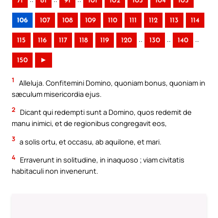
71
81
91
101
102
103
104
105
106
107
108
109
110
111
112
113
114
..
..
..
115
116
117
118
119
120
130
140
150
►
1
Alleluja. Confitemini Domino, quoniam bonus, quoniam in
sæculum misericordia ejus.
2
Dicant qui redempti sunt a Domino, quos redemit de
manu inimici, et de regionibus congregavit eos,
3
a solis ortu, et occasu, ab aquilone, et mari.
4
Erraverunt in solitudine, in inaquoso ; viam civitatis
habitaculi non invenerunt.