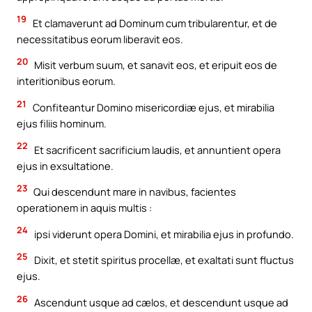
19
Et clamaverunt ad Dominum cum tribularentur, et de
necessitatibus eorum liberavit eos.
20
Misit verbum suum, et sanavit eos, et eripuit eos de
interitionibus eorum.
21
Confiteantur Domino misericordiæ ejus, et mirabilia
ejus filiis hominum.
22
Et sacrificent sacrificium laudis, et annuntient opera
ejus in exsultatione.
23
Qui descendunt mare in navibus, facientes
operationem in aquis multis :
24
ipsi viderunt opera Domini, et mirabilia ejus in profundo.
25
Dixit, et stetit spiritus procellæ, et exaltati sunt fluctus
ejus.
26
Ascendunt usque ad cælos, et descendunt usque ad