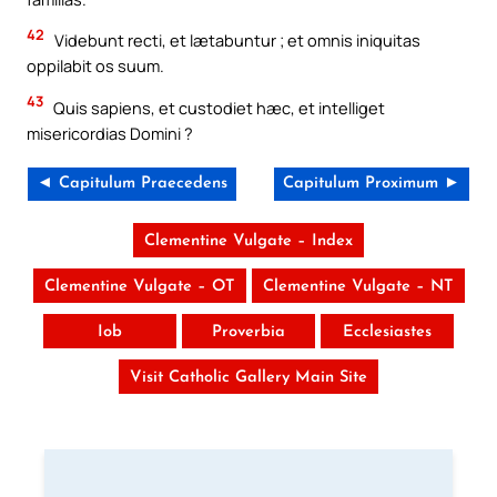
42
Videbunt recti, et lætabuntur ; et omnis iniquitas
oppilabit os suum.
43
Quis sapiens, et custodiet hæc, et intelliget
misericordias Domini ?
◄ Capitulum Praecedens
Capitulum Proximum ►
Clementine Vulgate – Index
Clementine Vulgate – OT
Clementine Vulgate – NT
Iob
Proverbia
Ecclesiastes
Visit Catholic Gallery Main Site