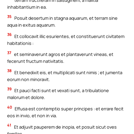
inhabitantium in ea.
35
Posuit desertum in stagna aquarum, et terram sine
aqua in exitus aquarum.
36
Et collocavit illic esurientes, et constituerunt civitatem
habitationis :
37
et seminaverunt agros et plantaverunt vineas, et
fecerunt fructum nativitatis.
38
Et benedixit eis, et multiplicati sunt nimis ; et jumenta
eorum non minoravit.
39
Et pauci facti sunt et vexati sunt, a tribulatione
malorum et dolore.
40
Effusa est contemptio super principes : et errare fecit
eos in invio, et non in via.
41
Et adjuvit pauperem de inopia, et posuit sicut oves
familias.