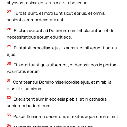
abyssos ; anima eorum in malis tabescebat.
27
Turbati sunt, et moti sunt sicut ebrius, et omnis
sapientia eorum devorata est.
28
Et clamaverunt ad Dominum cum tribularentur ; et de
necessitatibus eorum eduxit eos.
29
Et statuit procellam ejus in auram, et siluerunt fluctus
ejus.
30
Et lætati sunt quia siluerunt ; et deduxit eos in portum
voluntatis eorum.
31
Confiteantur Domino misericordiæ ejus, et mirabilia
ejus filiis hominum.
32
Et exaltent eum in ecclesia plebis, et in cathedra
seniorum laudent eum.
33
Posuit flumina in desertum, et exitus aquarum in sitim ;
34
terram fructiferam in salsuginem, a malitia