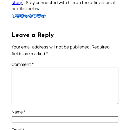
story
). Stay connected with him on the official social
profiles below.
Follow Pradeep on Facebook
Follow Pradeep on Instagram
Follow Pradeep on X
Follow Pradeep on LinkedIn
Follow Pradeep on Pinterest
Subscribe to Pradeep’s Youtube Channel
Follow Pradeep on WordPress
Follow Pradeep on GitHub
Leave a Reply
Your email address will not be published.
Required
fields are marked
*
Comment
*
Name
*
Email
*