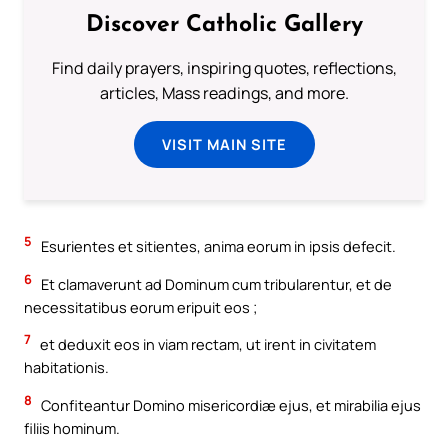
Discover Catholic Gallery
Find daily prayers, inspiring quotes, reflections,
articles, Mass readings, and more.
VISIT MAIN SITE
5
Esurientes et sitientes, anima eorum in ipsis defecit.
6
Et clamaverunt ad Dominum cum tribularentur, et de
necessitatibus eorum eripuit eos ;
7
et deduxit eos in viam rectam, ut irent in civitatem
habitationis.
8
Confiteantur Domino misericordiæ ejus, et mirabilia ejus
filiis hominum.