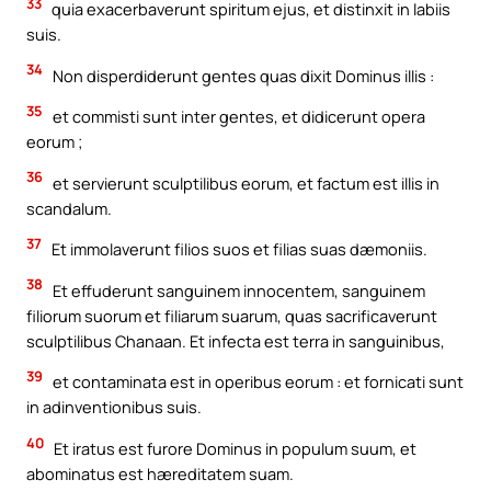
33
quia exacerbaverunt spiritum ejus, et distinxit in labiis
suis.
34
Non disperdiderunt gentes quas dixit Dominus illis :
35
et commisti sunt inter gentes, et didicerunt opera
eorum ;
36
et servierunt sculptilibus eorum, et factum est illis in
scandalum.
37
Et immolaverunt filios suos et filias suas dæmoniis.
38
Et effuderunt sanguinem innocentem, sanguinem
filiorum suorum et filiarum suarum, quas sacrificaverunt
sculptilibus Chanaan. Et infecta est terra in sanguinibus,
39
et contaminata est in operibus eorum : et fornicati sunt
in adinventionibus suis.
40
Et iratus est furore Dominus in populum suum, et
abominatus est hæreditatem suam.