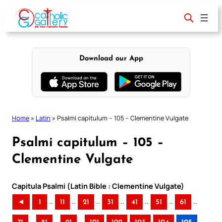
Skip
to
content
Download our App
Home
»
Latin
»
Psalmi capitulum – 105 – Clementine Vulgate
Psalmi capitulum – 105 –
Clementine Vulgate
Capitula Psalmi (Latin Bible : Clementine Vulgate)
..
..
..
..
..
..
..
◄
1
11
21
31
41
51
61
..
..
..