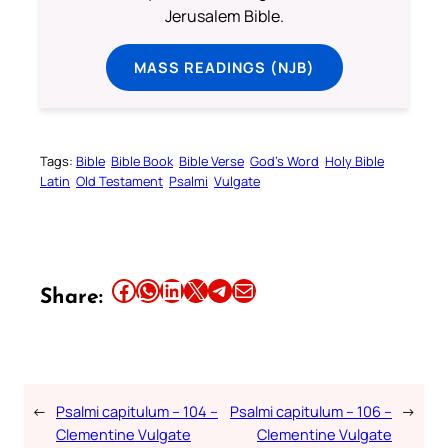
Jerusalem Bible.
MASS READINGS (NJB)
Tags:
Bible
Bible Book
Bible Verse
God’s Word
Holy Bible
Latin
Old Testament
Psalmi
Vulgate
Share this article on Facebook
Share this article on WhatsApp
Share this article on LinkedIn
Share this article on X
Share this article on Telegram
Email this Article
Share:
←
Psalmi capitulum – 104 –
Psalmi capitulum – 106 –
→
Clementine Vulgate
Clementine Vulgate