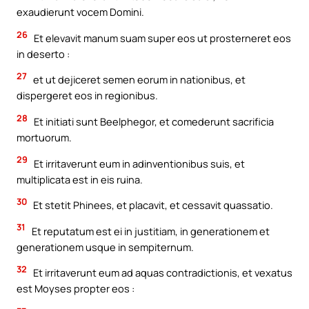
exaudierunt vocem Domini.
26
Et elevavit manum suam super eos ut prosterneret eos
in deserto :
27
et ut dejiceret semen eorum in nationibus, et
dispergeret eos in regionibus.
28
Et initiati sunt Beelphegor, et comederunt sacrificia
mortuorum.
29
Et irritaverunt eum in adinventionibus suis, et
multiplicata est in eis ruina.
30
Et stetit Phinees, et placavit, et cessavit quassatio.
31
Et reputatum est ei in justitiam, in generationem et
generationem usque in sempiternum.
32
Et irritaverunt eum ad aquas contradictionis, et vexatus
est Moyses propter eos :