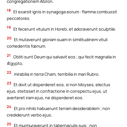
congregationem Abiron.
18
Et exarsit ignis in synagoga eorum : flamma combussit
peccatores.
19
Et fecerunt vitulum in Horeb, et adoraverunt sculptile.
20
Et mutaverunt gloriam suam in similitudinem vituli
comedentis fœnum.
21
Obliti sunt Deum qui salvavit eos ; qui fecit magnalia in
Ægypto,
22
mirabilia in terra Cham, terribilia in mari Rubro.
23
Et dixit ut disperderet eos, si non Moyses, electus
ejus, stetisset in confractione in conspectu ejus, ut
averteret iram ejus, ne disperderet eos.
24
Et pro nihilo habuerunt terram desiderabilem ; non
crediderunt verbo ejus.
25
Et murmuraverunt in tabernaculis suis ; non