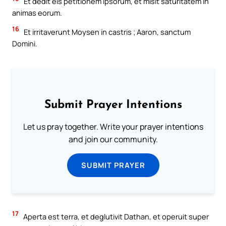
Et dedit eis petitionem ipsorum, et misit saturitatem in
animas eorum.
16
Et irritaverunt Moysen in castris ; Aaron, sanctum
Domini.
Submit Prayer Intentions
Let us pray together. Write your prayer intentions
and join our community.
SUBMIT PRAYER
17
Aperta est terra, et deglutivit Dathan, et operuit super