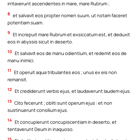
irritaverunt ascendentes in mare, mare Rubrum ;
8
et salvavit eos propter nomen suum, ut notam faceret
potentiam suam.
9
Et increpuit mare Rubrum et exsiccatum est, et deduxit
eos in abyssis sicut in deserto.
10
Et salvavit eos de manu odientium, et redemit eos de
manu inimici.
11
Et operuit aqua tribulantes eos ; unus ex eis non
remansit.
12
Et crediderunt verbis ejus, et laudaverunt laudem ejus.
13
Cito fecerunt ; obliti sunt operum ejus : et non
sustinuerunt consilium ejus.
14
Et concupierunt concupiscentiam in deserto, et
tentaverunt Deum in inaquoso.
15