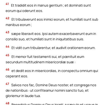
41
Et tradidit eos in manus gentium ; et dominati sunt
eorum qui oderunt eos.
42
Et tribulaverunt eos inimici eorum, et humiliati sunt sub
manibus eorum ;
43
sæpe liberavit eos. Ipsi autem exacerbaverunt eum in
consilio suo, et humiliati sunt in iniquitatibus suis.
44
Et vidit cum tribularentur, et audivit orationem eorum.
45
Et memor fuit testamenti sui, et pœnituit eum
secundum multitudinem misericordiæ suæ :
46
et dedit eos in misericordias, in conspectu omnium qui
ceperant eos.
47
Salvos nos fac, Domine Deus noster, et congrega nos
de nationibus : ut confiteamur nomini sancto tuo, et
gloriemur in laude tua.
48
Benedictus Dominus Deus Israël, a sæculo et usque in