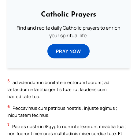
Catholic Prayers
Find and recite daily Catholic prayers to enrich
your spiritual life.
PRAY NOW
5
ad videndum in bonitate electorum tuorum ; ad
lætandum in lætitia gentis tuæ : ut lauderis cum
hæreditate tua.
6
Peccavimus cum patribus nostris : injuste egimus ;
iniquitatem fecimus.
7
Patres nostri in Ægypto non intellexerunt mirabilia tua ;
non fuerunt memores multitudinis misericordiæ tuæ. Et