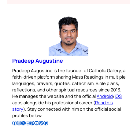
Pradeep Augustine
Pradeep Augustine is the founder of Catholic Gallery, a
faith-driven platform sharing Mass Readings in multiple
languages, prayers, quotes, catechism, Bible plans,
reflections, and other spiritual resources since 2013.
He manages the website and the official
Android
/
iOS
apps alongside his professional career (
Read his
story
). Stay connected with him on the official social
profiles below.
Follow Pradeep on Facebook
Follow Pradeep on Instagram
Follow Pradeep on X
Follow Pradeep on LinkedIn
Follow Pradeep on Pinterest
Subscribe to Pradeep’s Youtube Channel
Follow Pradeep on WordPress
Follow Pradeep on GitHub