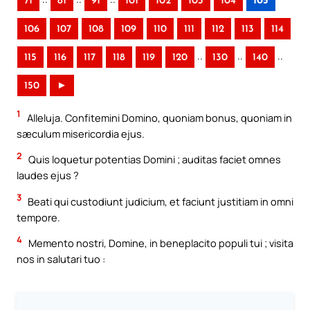
71
81
91
101
102
103
104
105
106
107
108
109
110
111
112
113
114
..
..
..
115
116
117
118
119
120
130
140
150
►
1
Alleluja. Confitemini Domino, quoniam bonus, quoniam in
sæculum misericordia ejus.
2
Quis loquetur potentias Domini ; auditas faciet omnes
laudes ejus ?
3
Beati qui custodiunt judicium, et faciunt justitiam in omni
tempore.
4
Memento nostri, Domine, in beneplacito populi tui ; visita
nos in salutari tuo :