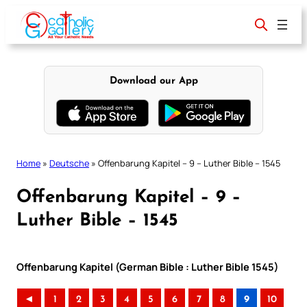
Skip
to
content
Download our App
Home
»
Deutsche
»
Offenbarung Kapitel – 9 – Luther Bible – 1545
Offenbarung Kapitel – 9 –
Luther Bible – 1545
Offenbarung Kapitel (German Bible : Luther Bible 1545)
◄
1
2
3
4
5
6
7
8
9
10