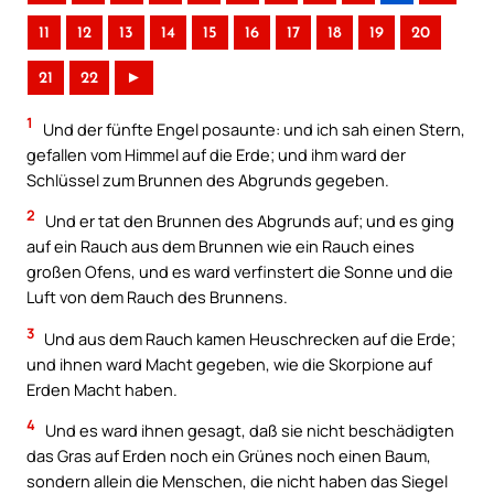
11
12
13
14
15
16
17
18
19
20
21
22
►
1
Und der fünfte Engel posaunte: und ich sah einen Stern,
gefallen vom Himmel auf die Erde; und ihm ward der
Schlüssel zum Brunnen des Abgrunds gegeben.
2
Und er tat den Brunnen des Abgrunds auf; und es ging
auf ein Rauch aus dem Brunnen wie ein Rauch eines
großen Ofens, und es ward verfinstert die Sonne und die
Luft von dem Rauch des Brunnens.
3
Und aus dem Rauch kamen Heuschrecken auf die Erde;
und ihnen ward Macht gegeben, wie die Skorpione auf
Erden Macht haben.
4
Und es ward ihnen gesagt, daß sie nicht beschädigten
das Gras auf Erden noch ein Grünes noch einen Baum,
sondern allein die Menschen, die nicht haben das Siegel