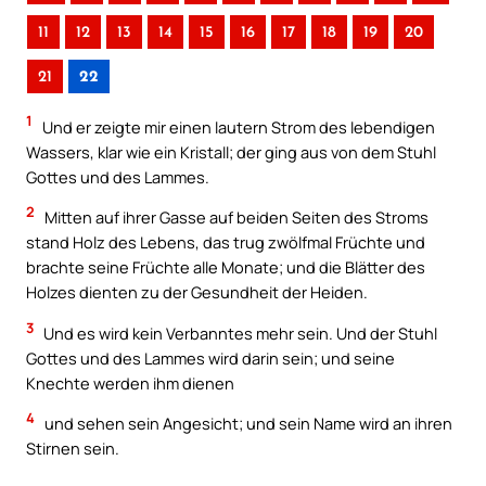
11
12
13
14
15
16
17
18
19
20
21
22
1
Und er zeigte mir einen lautern Strom des lebendigen
Wassers, klar wie ein Kristall; der ging aus von dem Stuhl
Gottes und des Lammes.
2
Mitten auf ihrer Gasse auf beiden Seiten des Stroms
stand Holz des Lebens, das trug zwölfmal Früchte und
brachte seine Früchte alle Monate; und die Blätter des
Holzes dienten zu der Gesundheit der Heiden.
3
Und es wird kein Verbanntes mehr sein. Und der Stuhl
Gottes und des Lammes wird darin sein; und seine
Knechte werden ihm dienen
4
und sehen sein Angesicht; und sein Name wird an ihren
Stirnen sein.