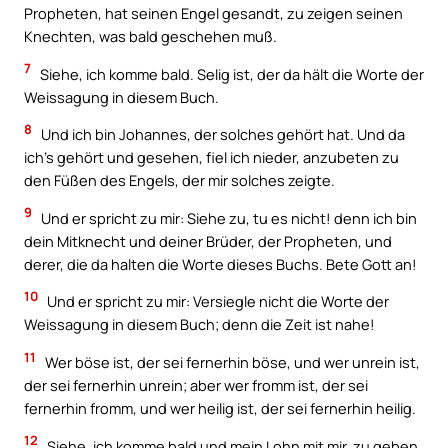
Propheten, hat seinen Engel gesandt, zu zeigen seinen
Knechten, was bald geschehen muß.
7
Siehe, ich komme bald. Selig ist, der da hält die Worte der
Weissagung in diesem Buch.
8
Und ich bin Johannes, der solches gehört hat. Und da
ich’s gehört und gesehen, fiel ich nieder, anzubeten zu
den Füßen des Engels, der mir solches zeigte.
9
Und er spricht zu mir: Siehe zu, tu es nicht! denn ich bin
dein Mitknecht und deiner Brüder, der Propheten, und
derer, die da halten die Worte dieses Buchs. Bete Gott an!
10
Und er spricht zu mir: Versiegle nicht die Worte der
Weissagung in diesem Buch; denn die Zeit ist nahe!
11
Wer böse ist, der sei fernerhin böse, und wer unrein ist,
der sei fernerhin unrein; aber wer fromm ist, der sei
fernerhin fromm, und wer heilig ist, der sei fernerhin heilig.
12
Siehe, ich komme bald und mein Lohn mit mir, zu geben