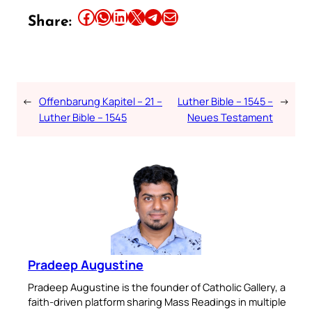
Share this article on Facebook
Share this article on WhatsApp
Share this article on LinkedIn
Share this article on X
Share this article on Telegram
Email this Article
Share:
←
Offenbarung Kapitel – 21 –
Luther Bible – 1545 –
→
Luther Bible – 1545
Neues Testament
Pradeep Augustine
Pradeep Augustine is the founder of Catholic Gallery, a
faith-driven platform sharing Mass Readings in multiple