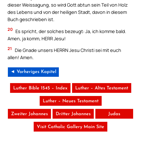
dieser Weissagung, so wird Gott abtun sein Teil von Holz
des Lebens und von der heiligen Stadt, davon in diesem
Buch geschrieben ist.
20
Es spricht, der solches bezeugt: Ja, ich komme bald.
Amen, ja komm, HERR Jesu!
21
Die Gnade unsers HERRN Jesu Christi sei mit euch
allen! Amen.
◄ Vorheriges Kapitel
Luther Bible 1545 – Index
Luther – Altes Testament
Luther – Neues Testament
Zweiter Johannes
Dritter Johannes
Judas
Visit Catholic Gallery Main Site