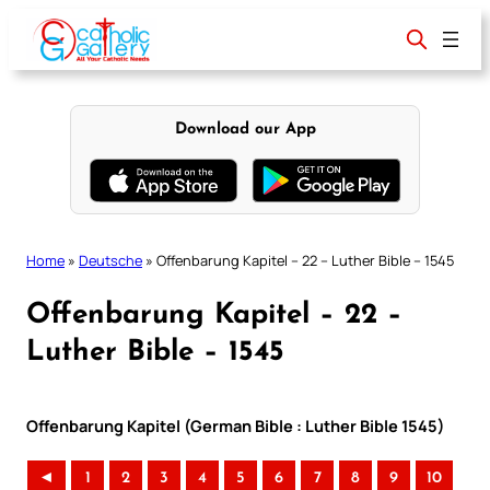
Skip
to
content
Download our App
Home
»
Deutsche
»
Offenbarung Kapitel – 22 – Luther Bible – 1545
Offenbarung Kapitel – 22 –
Luther Bible – 1545
Offenbarung Kapitel (German Bible : Luther Bible 1545)
◄
1
2
3
4
5
6
7
8
9
10