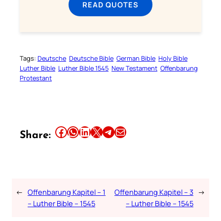
READ QUOTES
Tags:
Deutsche
Deutsche Bible
German Bible
Holy Bible
Luther Bible
Luther Bible 1545
New Testament
Offenbarung
Protestant
Share this article on Facebook
Share this article on WhatsApp
Share this article on LinkedIn
Share this article on X
Share this article on Telegram
Email this Article
Share:
←
Offenbarung Kapitel – 1
Offenbarung Kapitel – 3
→
– Luther Bible – 1545
– Luther Bible – 1545