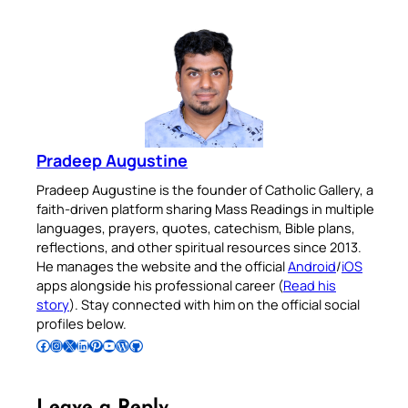
Pradeep Augustine
Pradeep Augustine is the founder of Catholic Gallery, a
faith-driven platform sharing Mass Readings in multiple
languages, prayers, quotes, catechism, Bible plans,
reflections, and other spiritual resources since 2013.
He manages the website and the official
Android
/
iOS
apps alongside his professional career (
Read his
story
). Stay connected with him on the official social
profiles below.
Follow Pradeep on Facebook
Follow Pradeep on Instagram
Follow Pradeep on X
Follow Pradeep on LinkedIn
Follow Pradeep on Pinterest
Subscribe to Pradeep’s Youtube Channel
Follow Pradeep on WordPress
Follow Pradeep on GitHub
Leave a Reply