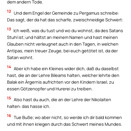
dem andern Tode.
12
Und dem Engel der Gemeinde zu Pergamus schreibe:
Das sagt, der da hat das scharfe, zweischneidige Schwert:
13
Ich weiß, was du tust und wo du wohnst, da des Satans
Stuhl ist; und hältst an meinem Namen und hast meinen
Glauben nicht verleugnet auch in den Tagen, in welchen
Antipas, mein treuer Zeuge, bei euch getötet ist, da der
Satan wohnt.
14
Aber ich habe ein Kleines wider dich, daß du daselbst
hast, die an der Lehre Bileams halten, welcher lehrte den
Balak ein Ärgernis aufrichten vor den Kindern Israel, zu
essen Götzenopfer und Hurerei zu treiben.
15
Also hast du auch, die an der Lehre der Nikolaiten
halten: das hasse ich.
16
Tue Buße; wo aber nicht, so werde ich dir bald kommen
und mit ihnen kriegen durch das Schwert meines Mundes.