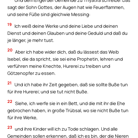
Und dem Engel der Gemeinde zu Thyatira schreibe: Das
sagt der Sohn Gottes, der Augen hat wie Feuerflammen,
und seine Füße sind gleichwie Messing:
19
Ich weiß deine Werke und deine Liebe und deinen
Dienst und deinen Glauben und deine Geduld und daß du
je länger, je mehr tust.
20
Aber ich habe wider dich, daß du lässest das Weib
Isebel, die da spricht, sie sei eine Prophetin, lehren und
verführen meine Knechte, Hurerei zu treiben und
Götzenopfer zu essen.
21
Und ich habe ihr Zeit gegeben, daß sie sollte Buße tun
für ihre Hurerei; und sie tut nicht Buße.
22
Siehe, ich werfe sie in ein Bett, und die mit ihr die Ehe
gebrochen haben, in große Trübsal, wo sie nicht Buße tun
für ihre Werke,
23
und ihre Kinder will ich zu Tode schlagen. Und alle
Gemeinden sollen erkennen, daß ich es bin, der die Nieren