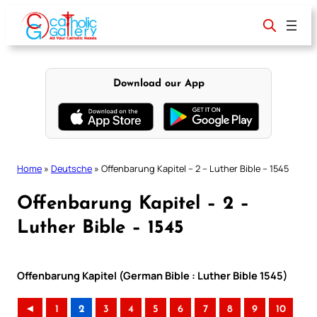
Skip
to
content
Download our App
Home
»
Deutsche
»
Offenbarung Kapitel – 2 – Luther Bible – 1545
Offenbarung Kapitel – 2 –
Luther Bible – 1545
Offenbarung Kapitel (German Bible : Luther Bible 1545)
◄
1
2
3
4
5
6
7
8
9
10