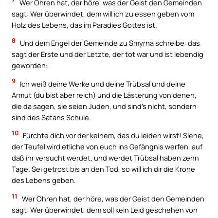
Wer Ohren hat, der höre, was der Geist den Gemeinden
sagt: Wer überwindet, dem will ich zu essen geben vom
Holz des Lebens, das im Paradies Gottes ist.
8
Und dem Engel der Gemeinde zu Smyrna schreibe: das
sagt der Erste und der Letzte, der tot war und ist lebendig
geworden:
9
Ich weiß deine Werke und deine Trübsal und deine
Armut (du bist aber reich) und die Lästerung von denen,
die da sagen, sie seien Juden, und sind’s nicht, sondern
sind des Satans Schule.
10
Fürchte dich vor der keinem, das du leiden wirst! Siehe,
der Teufel wird etliche von euch ins Gefängnis werfen, auf
daß ihr versucht werdet, und werdet Trübsal haben zehn
Tage. Sei getrost bis an den Tod, so will ich dir die Krone
des Lebens geben.
11
Wer Ohren hat, der höre, was der Geist den Gemeinden
sagt: Wer überwindet, dem soll kein Leid geschehen von