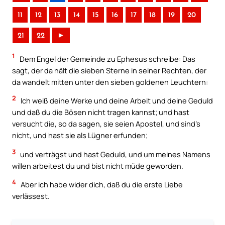
11
12
13
14
15
16
17
18
19
20
21
22
►
1
Dem Engel der Gemeinde zu Ephesus schreibe: Das
sagt, der da hält die sieben Sterne in seiner Rechten, der
da wandelt mitten unter den sieben goldenen Leuchtern:
2
Ich weiß deine Werke und deine Arbeit und deine Geduld
und daß du die Bösen nicht tragen kannst; und hast
versucht die, so da sagen, sie seien Apostel, und sind’s
nicht, und hast sie als Lügner erfunden;
3
und verträgst und hast Geduld, und um meines Namens
willen arbeitest du und bist nicht müde geworden.
4
Aber ich habe wider dich, daß du die erste Liebe
verlässest.