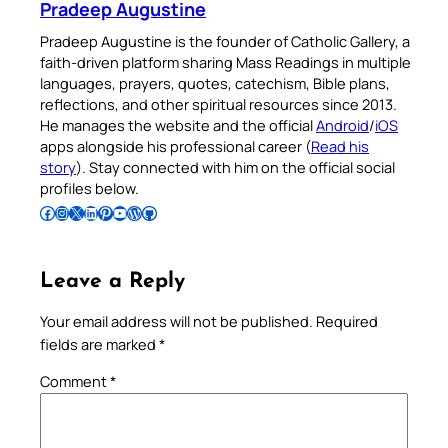
Pradeep Augustine
Pradeep Augustine is the founder of Catholic Gallery, a
faith-driven platform sharing Mass Readings in multiple
languages, prayers, quotes, catechism, Bible plans,
reflections, and other spiritual resources since 2013.
He manages the website and the official
Android
/
iOS
apps alongside his professional career (
Read his
story
). Stay connected with him on the official social
profiles below.
Follow Pradeep on Facebook
Follow Pradeep on Instagram
Follow Pradeep on X
Follow Pradeep on LinkedIn
Follow Pradeep on Pinterest
Subscribe to Pradeep’s Youtube Channel
Follow Pradeep on WordPress
Follow Pradeep on GitHub
Leave a Reply
Your email address will not be published.
Required
fields are marked
*
Comment
*