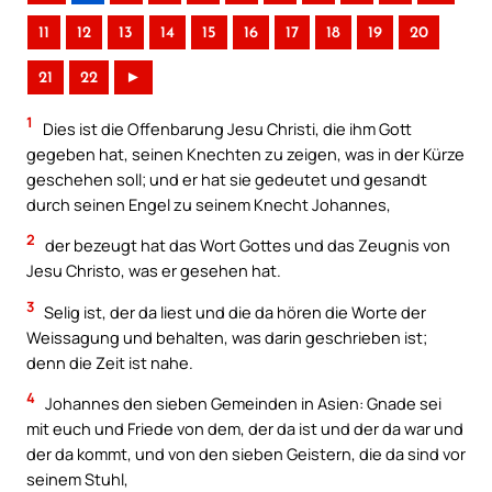
11
12
13
14
15
16
17
18
19
20
21
22
►
1
Dies ist die Offenbarung Jesu Christi, die ihm Gott
gegeben hat, seinen Knechten zu zeigen, was in der Kürze
geschehen soll; und er hat sie gedeutet und gesandt
durch seinen Engel zu seinem Knecht Johannes,
2
der bezeugt hat das Wort Gottes und das Zeugnis von
Jesu Christo, was er gesehen hat.
3
Selig ist, der da liest und die da hören die Worte der
Weissagung und behalten, was darin geschrieben ist;
denn die Zeit ist nahe.
4
Johannes den sieben Gemeinden in Asien: Gnade sei
mit euch und Friede von dem, der da ist und der da war und
der da kommt, und von den sieben Geistern, die da sind vor
seinem Stuhl,