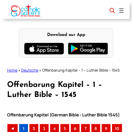
Skip
to
content
Download our App
Home
»
Deutsche
»
Offenbarung Kapitel – 1 – Luther Bible – 1545
Offenbarung Kapitel – 1 –
Luther Bible – 1545
Offenbarung Kapitel (German Bible : Luther Bible 1545)
◄
1
2
3
4
5
6
7
8
9
10