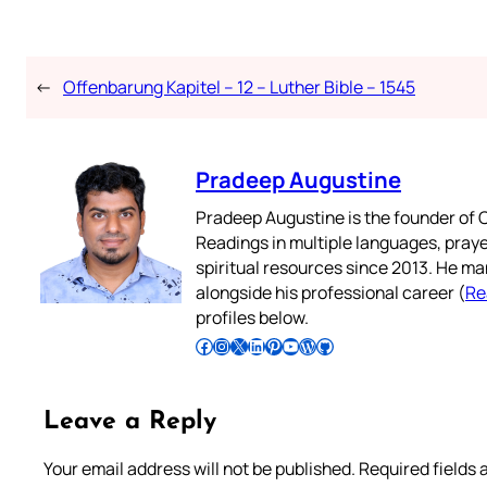
←
Offenbarung Kapitel – 12 – Luther Bible – 1545
Pradeep Augustine
Pradeep Augustine is the founder of C
Readings in multiple languages, praye
spiritual resources since 2013. He ma
alongside his professional career (
Re
profiles below.
Follow Pradeep on Facebook
Follow Pradeep on Instagram
Follow Pradeep on X
Follow Pradeep on LinkedIn
Follow Pradeep on Pinterest
Subscribe to Pradeep’s Youtube Channel
Follow Pradeep on WordPress
Follow Pradeep on GitHub
Leave a Reply
Your email address will not be published.
Required fields