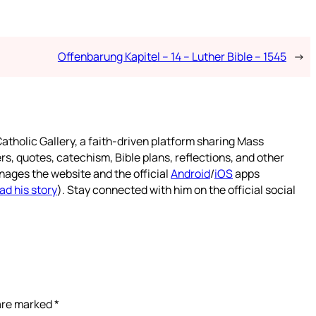
Offenbarung Kapitel – 14 – Luther Bible – 1545
→
atholic Gallery, a faith-driven platform sharing Mass
rs, quotes, catechism, Bible plans, reflections, and other
nages the website and the official
Android
/
iOS
apps
ad his story
). Stay connected with him on the official social
 are marked
*