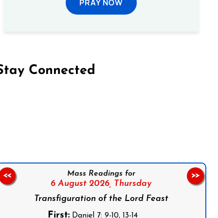
PRAY NOW
Stay Connected
on Facebook
Follow us on Instagram
Follow us on X
Subscribe to our YouTube Channel
Follow us on WhatsApp
Mass Readings for
<<
>>
6 August 2026,
Thursday
Transfiguration of the Lord Feast
First:
Daniel 7: 9-10, 13-14