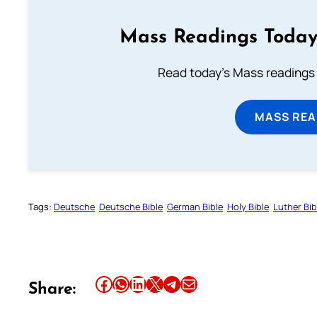
Mass Readings Today
Read today's Mass readings 
MASS REA
Tags:
Deutsche
Deutsche Bible
German Bible
Holy Bible
Luther Bib
Share this article on Facebook
Share this article on WhatsApp
Share this article on LinkedIn
Share this article on X
Share this article on Telegram
Email this Article
Share: