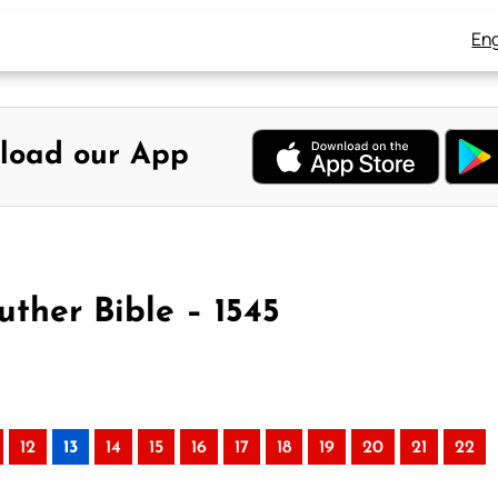
Eng
load our App
uther Bible – 1545
12
13
14
15
16
17
18
19
20
21
22