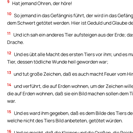
9
Hat jemand Ohren, der höre!
10
So jemand in das Gefängnis führt, der wird in das Gefän
dem Schwert getötet werden. Hier ist Geduld und Glaube de
11
Und ich sah ein anderes Tier aufsteigen aus der Erde; da
Drache.
12
Und es übt alle Macht des ersten Tiers vor ihm; und es 
Tier, dessen tödliche Wunde heil geworden war;
13
und tut große Zeichen, daß es auch macht Feuer vom Hi
14
und verführt, die auf Erden wohnen, um der Zeichen wille
die auf Erden wohnen, daß sie ein Bild machen sollen dem 
war.
15
Und es ward ihm gegeben, daß es dem Bilde des Tiers den
welche nicht des Tiers Bild anbeteten, getötet würden.
16
Und es macht, daß die Kleinen und die Großen, die Reich