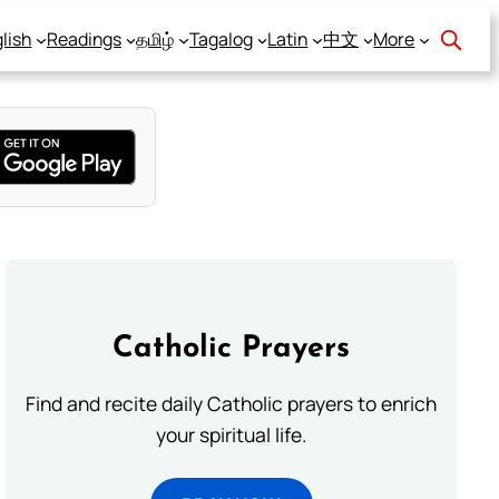
lish
Readings
தமிழ்
Tagalog
Latin
中文
More
Catholic Prayers
Find and recite daily Catholic prayers to enrich
your spiritual life.