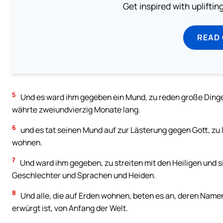
Get inspired with uplifti
READ
5
Und es ward ihm gegeben ein Mund, zu reden große Dinge
währte zweiundvierzig Monate lang.
6
und es tat seinen Mund auf zur Lästerung gegen Gott, zu
wohnen.
7
Und ward ihm gegeben, zu streiten mit den Heiligen und 
Geschlechter und Sprachen und Heiden.
8
Und alle, die auf Erden wohnen, beten es an, deren Nam
erwürgt ist, von Anfang der Welt.