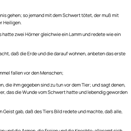
gnis gehen; so jemand mit dem Schwert tötet, der muß mit
r Heiligen.
s hatte zwei Hörner gleichwie ein Lamm und redete wie ein
macht, daß die Erde und die darauf wohnen, anbeten das erste
mmel fallen vor den Menschen;
n, die ihm gegeben sind zu tun vor dem Tier; und sagt denen,
Tier, das die Wunde vom Schwert hatte und lebendig geworden
 Geist gab, daß des Tiers Bild redete und machte, daß alle,
en und die Armen, die Freien und die Knechte-allesamt sich