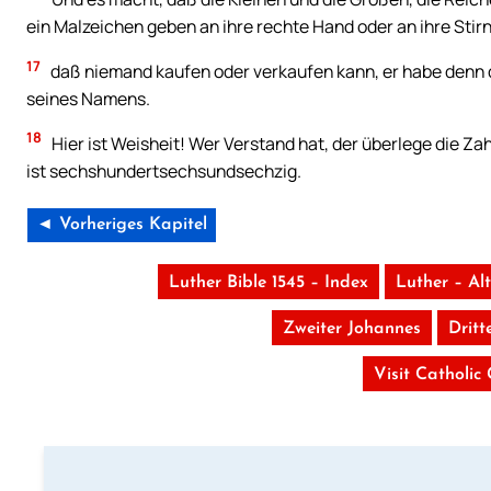
ein Malzeichen geben an ihre rechte Hand oder an ihre Stirn
17
daß niemand kaufen oder verkaufen kann, er habe denn d
seines Namens.
18
Hier ist Weisheit! Wer Verstand hat, der überlege die Zah
ist sechshundertsechsundsechzig.
◄ Vorheriges Kapitel
Luther Bible 1545 – Index
Luther – Al
Zweiter Johannes
Dritt
Visit Catholic