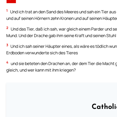
1
Und ich trat an den Sand des Meeres und sah ein Tier au
und auf seinen Hörnern zehn Kronen und auf seinen Häupte
2
Und das Tier, daß ich sah, war gleich einem Parder und 
Mund. Und der Drache gab ihm seine Kraft und seinen Stuhl
3
Und ich sah seiner Häupter eines, als wäre es tödlich wu
Erdboden verwunderte sich des Tieres
4
und sie beteten den Drachen an, der dem Tier die Macht g
gleich, und wer kann mit ihm kriegen?
Cathol