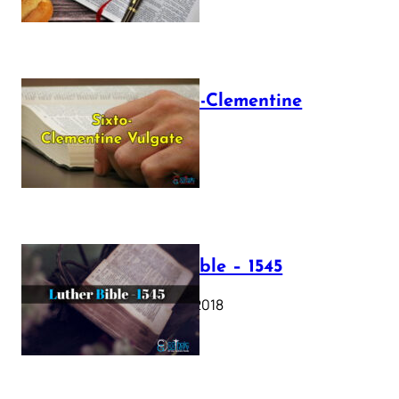
The Sixto-Clementine
Vulgate
July 12, 2025
Luther Bible – 1545
October 17, 2018