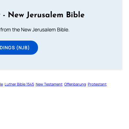
 - New Jerusalem Bible
from the New Jerusalem Bible.
DINGS (NJB)
le
Luther Bible 1545
New Testament
Offenbarung
Protestant