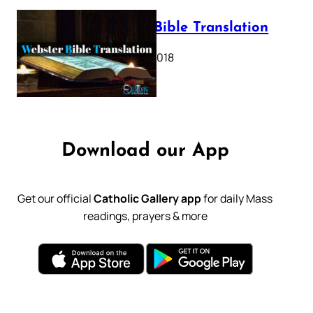
Webster Bible Translation
October 11, 2018
Download our App
Get our official
Catholic Gallery app
for daily Mass
readings, prayers & more