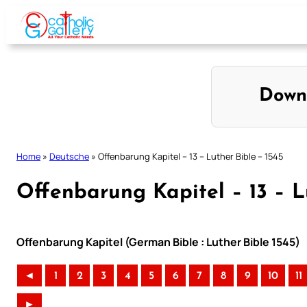
Skip
to
content
Down
Home
»
Deutsche
»
Offenbarung Kapitel – 13 – Luther Bible – 1545
Offenbarung Kapitel – 13 – L
Offenbarung Kapitel (German Bible : Luther Bible 1545)
◄
1
2
3
4
5
6
7
8
9
10
11
►