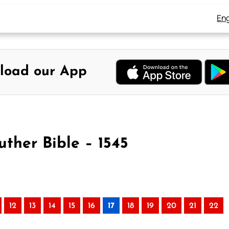
Eng
load our App
uther Bible – 1545
12
13
14
15
16
17
18
19
20
21
22