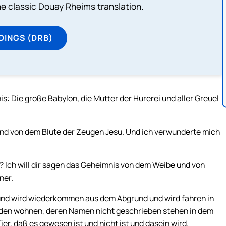
he classic Douay Rheims translation.
DINGS (DRB)
s: Die große Babylon, die Mutter der Hurerei und aller Greuel
und von dem Blute der Zeugen Jesu. Und ich verwunderte mich
? Ich will dir sagen das Geheimnis von dem Weibe und von
ner.
t und wird wiederkommen aus dem Abgrund und wird fahren in
rden wohnen, deren Namen nicht geschrieben stehen in dem
er, daß es gewesen ist und nicht ist und dasein wird.