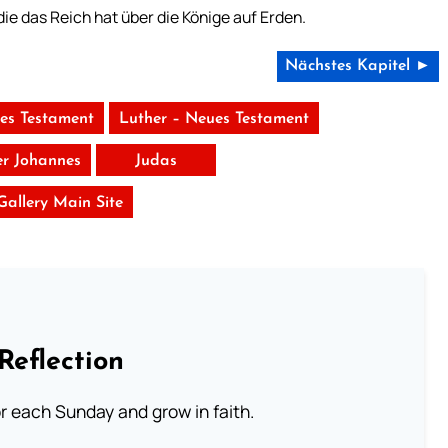
die das Reich hat über die Könige auf Erden.
Nächstes Kapitel ►
tes Testament
Luther – Neues Testament
er Johannes
Judas
 Gallery Main Site
Reflection
or each Sunday and grow in faith.