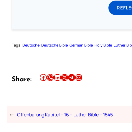
REFL
Tags:
Deutsche
Deutsche Bible
German Bible
Holy Bible
Luther Bib
Share this article on Facebook
Share this article on WhatsApp
Share this article on LinkedIn
Share this article on X
Share this article on Telegram
Email this Article
Share:
←
Offenbarung Kapitel – 16 – Luther Bible – 1545