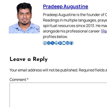
Pradeep Augustine
Pradeep Augustine is the founder of C
Readings in multiple languages, praye
spiritual resources since 2013. He ma
alongside his professional career (
Re
profiles below.
Follow Pradeep on Facebook
Follow Pradeep on Instagram
Follow Pradeep on X
Follow Pradeep on LinkedIn
Follow Pradeep on Pinterest
Subscribe to Pradeep’s Youtube Channel
Follow Pradeep on WordPress
Follow Pradeep on GitHub
Leave a Reply
Your email address will not be published.
Required fields
Comment
*