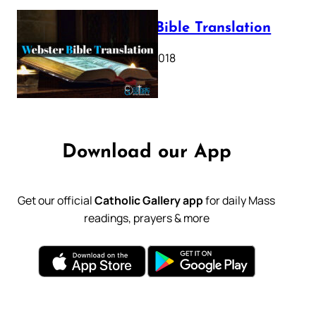
Webster Bible Translation
October 11, 2018
Download our App
Get our official
Catholic Gallery app
for daily Mass
readings, prayers & more