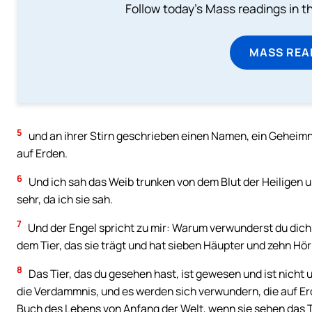
Follow today's Mass readings in t
MASS REA
5
und an ihrer Stirn geschrieben einen Namen, ein Geheimni
auf Erden.
6
Und ich sah das Weib trunken von dem Blut der Heiligen 
sehr, da ich sie sah.
7
Und der Engel spricht zu mir: Warum verwunderst du dich
dem Tier, das sie trägt und hat sieben Häupter und zehn Hör
8
Das Tier, das du gesehen hast, ist gewesen und ist nich
die Verdammnis, und es werden sich verwundern, die auf E
Buch des Lebens von Anfang der Welt, wenn sie sehen das Ti