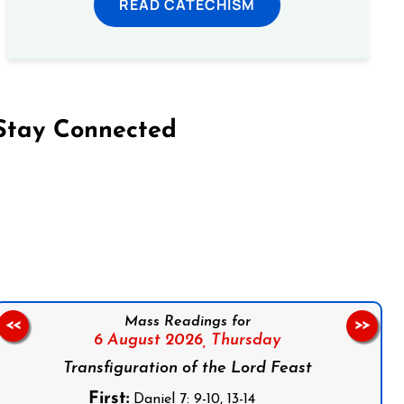
READ CATECHISM
Stay Connected
on Facebook
Follow us on Instagram
Follow us on X
Subscribe to our YouTube Channel
Follow us on WhatsApp
Mass Readings for
<<
>>
6 August 2026,
Thursday
Transfiguration of the Lord Feast
First:
Daniel 7: 9-10, 13-14