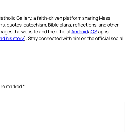
atholic Gallery, a faith-driven platform sharing Mass
rs, quotes, catechism, Bible plans, reflections, and other
nages the website and the official
Android
/
iOS
apps
ad his story
). Stay connected with him on the official social
 are marked
*