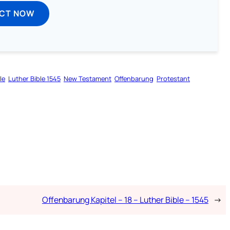
ECT NOW
le
Luther Bible 1545
New Testament
Offenbarung
Protestant
Offenbarung Kapitel – 18 – Luther Bible – 1545
→