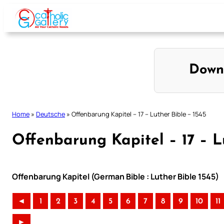
Skip
to
content
Down
Home
»
Deutsche
»
Offenbarung Kapitel – 17 – Luther Bible – 1545
Offenbarung Kapitel – 17 – L
Offenbarung Kapitel (German Bible : Luther Bible 1545)
◄
1
2
3
4
5
6
7
8
9
10
11
►