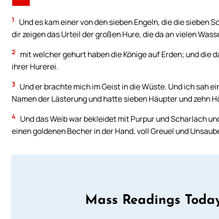
1
Und es kam einer von den sieben Engeln, die die sieben Sc
dir zeigen das Urteil der großen Hure, die da an vielen Wasse
2
mit welcher gehurt haben die Könige auf Erden; und die 
ihrer Hurerei.
3
Und er brachte mich im Geist in die Wüste. Und ich sah ei
Namen der Lästerung und hatte sieben Häupter und zehn H
4
Und das Weib war bekleidet mit Purpur und Scharlach und
einen goldenen Becher in der Hand, voll Greuel und Unsauber
Mass Readings Today