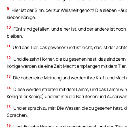
9
Hier ist der Sinn, der zur Weisheit gehört! Die sieben Häu
sieben Könige.
10
Fünf sind gefallen, und einer ist, und der andere ist no
bleiben.
11
Und das Tier, das gewesen und ist nicht, das ist der acht
12
Und die zehn Hörner, die du gesehen hast, das sind zehn
Könige werden sie eine Zeit Macht empfangen mit dem Tier.
13
Die haben eine Meinung und werden ihre Kraft und Mach
14
Diese werden streiten mit dem Lamm, und das Lamm wird 
König aller Könige) und mit ihm die Berufenen und Auserwä
15
Und er sprach zu mir: Die Wasser, die du gesehen hast, d
Sprachen.
16
Und die zehn Hörner, die du gesehen hast, und das Tier