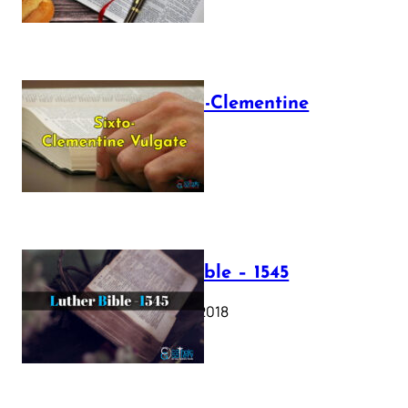
The Sixto-Clementine
Vulgate
July 12, 2025
Luther Bible – 1545
October 17, 2018