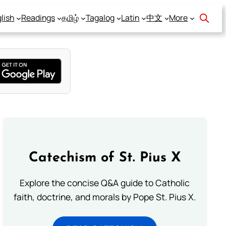
lish
Readings
தமிழ்
Tagalog
Latin
中文
More
Catechism of St. Pius X
Explore the concise Q&A guide to Catholic
faith, doctrine, and morals by Pope St. Pius X.