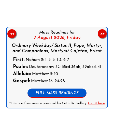
Follow us on Facebook
Follow us on Instagram
Follow us on X
Subscribe to our YouTube Channel
Follow us on WhatsApp
Mass Readings for
<<
>>
7 August 2026,
Friday
Ordinary Weekday/ Sixtus II, Pope, Martyr,
and Companions, Martyrs/ Cajetan, Priest
First:
Nahum 2: 1, 3; 3: 1-3, 6-7
Psalm:
Deuteronomy 32: 35cd-36ab, 39abcd, 41
Alleluia:
Matthew 5: 10
Gospel:
Matthew 16: 24-28
FULL MASS READINGS
*This is a free service provided by Catholic Gallery.
Get it here