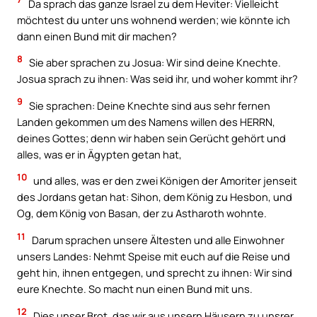
Da sprach das ganze Israel zu dem Heviter: Vielleicht
möchtest du unter uns wohnend werden; wie könnte ich
dann einen Bund mit dir machen?
8
Sie aber sprachen zu Josua: Wir sind deine Knechte.
Josua sprach zu ihnen: Was seid ihr, und woher kommt ihr?
9
Sie sprachen: Deine Knechte sind aus sehr fernen
Landen gekommen um des Namens willen des HERRN,
deines Gottes; denn wir haben sein Gerücht gehört und
alles, was er in Ägypten getan hat,
10
und alles, was er den zwei Königen der Amoriter jenseit
des Jordans getan hat: Sihon, dem König zu Hesbon, und
Og, dem König von Basan, der zu Astharoth wohnte.
11
Darum sprachen unsere Ältesten und alle Einwohner
unsers Landes: Nehmt Speise mit euch auf die Reise und
geht hin, ihnen entgegen, und sprecht zu ihnen: Wir sind
eure Knechte. So macht nun einen Bund mit uns.
12
Dies unser Brot, das wir aus unsern Häusern zu unsrer