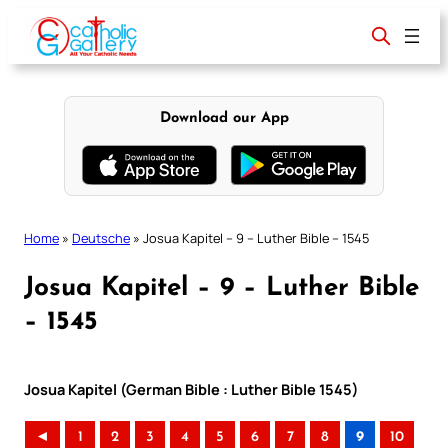
Skip
to
content
Download our App
Home
»
Deutsche
»
Josua Kapitel – 9 – Luther Bible – 1545
Josua Kapitel – 9 – Luther Bible
– 1545
Josua Kapitel (German Bible : Luther Bible 1545)
◄
1
2
3
4
5
6
7
8
9
10