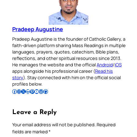
Pradeep Augustine
Pradeep Augustine is the founder of Catholic Gallery, a
faith-driven platform sharing Mass Readings in multiple
languages, prayers, quotes, catechism, Bible plans,
reflections, and other spiritual resources since 2013.
He manages the website and the official
Android
/
iOS
apps alongside his professional career (
Read his
story
). Stay connected with him on the official social
profiles below.
Follow Pradeep on Facebook
Follow Pradeep on Instagram
Follow Pradeep on X
Follow Pradeep on LinkedIn
Follow Pradeep on Pinterest
Subscribe to Pradeep’s Youtube Channel
Follow Pradeep on WordPress
Follow Pradeep on GitHub
Leave a Reply
Your email address will not be published.
Required
fields are marked
*