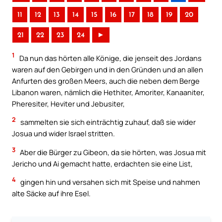
11
12
13
14
15
16
17
18
19
20
21
22
23
24
►
1
Da nun das hörten alle Könige, die jenseit des Jordans
waren auf den Gebirgen und in den Gründen und an allen
Anfurten des großen Meers, auch die neben dem Berge
Libanon waren, nämlich die Hethiter, Amoriter, Kanaaniter,
Pheresiter, Heviter und Jebusiter,
2
sammelten sie sich einträchtig zuhauf, daß sie wider
Josua und wider Israel stritten.
3
Aber die Bürger zu Gibeon, da sie hörten, was Josua mit
Jericho und Ai gemacht hatte, erdachten sie eine List,
4
gingen hin und versahen sich mit Speise und nahmen
alte Säcke auf ihre Esel.