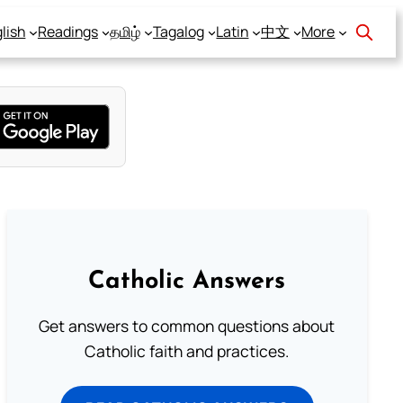
lish
Readings
தமிழ்
Tagalog
Latin
中文
More
Catholic Answers
Get answers to common questions about
Catholic faith and practices.