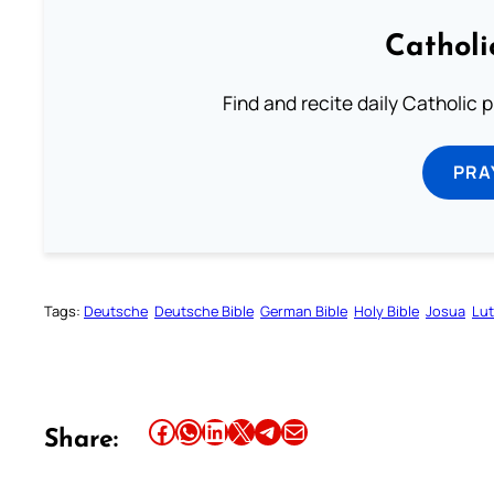
Catholi
Find and recite daily Catholic pr
PRA
Tags:
Deutsche
Deutsche Bible
German Bible
Holy Bible
Josua
Lut
Share this article on Facebook
Share this article on WhatsApp
Share this article on LinkedIn
Share this article on X
Share this article on Telegram
Email this Article
Share: