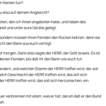
ßen Namen tun?
u also auf deinem Angesicht?
reten, den ich ihnen angeboten habe, und haben des
et und unter eure Geräte gelegt.
, sondern müssen ihren Feinden den Rücken kehren; denn sie
icht den Bann aus euch vertilgt.
uf morgen. Denn also sagte der HERR, der Gott Israels: Es ist
deinen Feinden, bis daß ihr den Bann von euch tut.
ndern; und welchen Stamm der HERR treffen wird, der soll
ch Geschlecht der HERR treffen wird, das soll sich
r HERR treffen wird, das soll sich herzumachen, ein
uer verbrennen mit allem, was er hat, darum daß er den Bund
at.