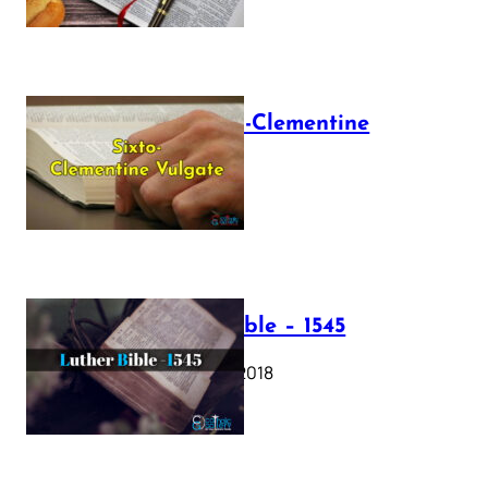
The Sixto-Clementine
Vulgate
July 12, 2025
Luther Bible – 1545
October 17, 2018