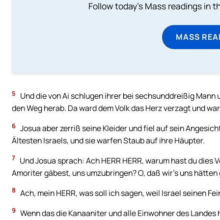
Follow today's Mass readings in t
MASS REA
5
Und die von Ai schlugen ihrer bei sechsunddreißig Mann u
den Weg herab. Da ward dem Volk das Herz verzagt und war
6
Josua aber zerriß seine Kleider und fiel auf sein Angesic
Ältesten Israels, und sie warfen Staub auf ihre Häupter.
7
Und Josua sprach: Ach HERR HERR, warum hast du dies Vol
Amoriter gäbest, uns umzubringen? O, daß wir’s uns hätten g
8
Ach, mein HERR, was soll ich sagen, weil Israel seinen F
9
Wenn das die Kanaaniter und alle Einwohner des Landes