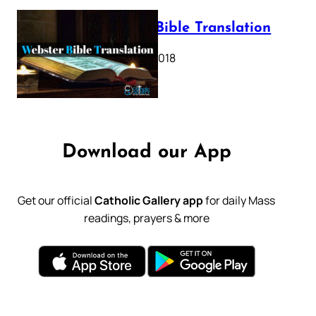
Webster Bible Translation
October 11, 2018
Download our App
Get our official
Catholic Gallery app
for daily Mass
readings, prayers & more