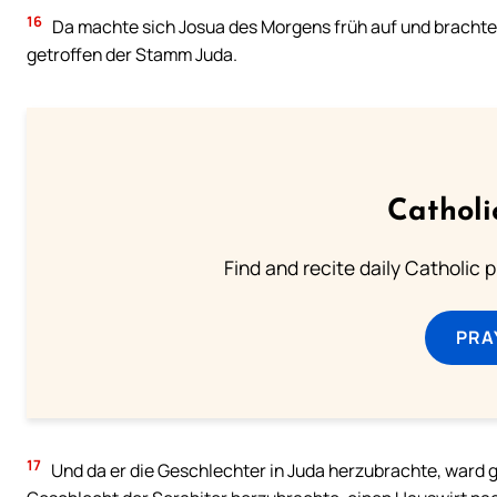
16
Da machte sich Josua des Morgens früh auf und brachte
getroffen der Stamm Juda.
Catholi
Find and recite daily Catholic pr
PRA
17
Und da er die Geschlechter in Juda herzubrachte, ward g