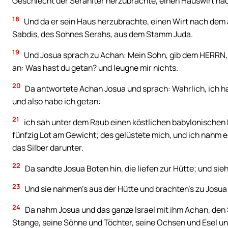
Geschlecht der Serahiter herzubrachte, einen Hauswirt na
18
Und da er sein Haus herzubrachte, einen Wirt nach dem
Sabdis, des Sohnes Serahs, aus dem Stamm Juda.
19
Und Josua sprach zu Achan: Mein Sohn, gib dem HERRN, d
an: Was hast du getan? und leugne mir nichts.
20
Da antwortete Achan Josua und sprach: Wahrlich, ich h
und also habe ich getan:
21
ich sah unter dem Raub einen köstlichen babylonischen 
fünfzig Lot am Gewicht; des gelüstete mich, und ich nahm es
das Silber darunter.
22
Da sandte Josua Boten hin, die liefen zur Hütte; und sieh
23
Und sie nahmen’s aus der Hütte und brachten’s zu Josua 
24
Da nahm Josua und das ganze Israel mit ihm Achan, den 
Stange, seine Söhne und Töchter, seine Ochsen und Esel und