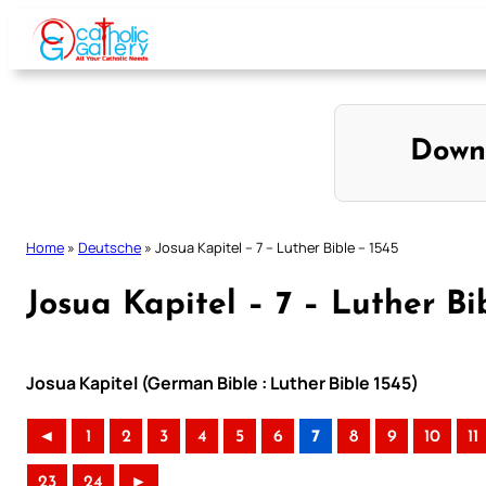
Skip
to
content
Down
Home
»
Deutsche
»
Josua Kapitel – 7 – Luther Bible – 1545
Josua Kapitel – 7 – Luther Bi
Josua Kapitel (German Bible : Luther Bible 1545)
◄
1
2
3
4
5
6
7
8
9
10
11
23
24
►