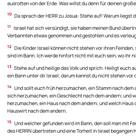
ausrotten von der Erde. Was willst du denn für deinen gro
10
Da sprach der HERR zu Josua: Stehe auf! Warum liegst d
11
Israel hat sich versündigt, sie haben meinen Bund übert
Verbannten etwas genommen und gestohlen und es verleugn
12
Die Kinder Israel können nicht stehen vor ihren Feinden
sind im Bann. Ich werde hinfort nicht mit euch sein, wo ihr n
13
Stehe auf und heilige das Volk und sprich: Heiligt euch a
ein Bann unter dir Israel; darum kannst du nicht stehen vor 
14
Und sollt euch früh herzumachen, ein Stamm nach dem a
sich herzumachen, ein Geschlecht nach dem andern; und wel
herzumachen, ein Haus nach dem andern; und welch Haus de
Hauswirt nach dem andern.
15
Und welcher gefunden wird im Bann, den soll man mit Fe
des HERRN übertreten und eine Torheit in Israel begangen h