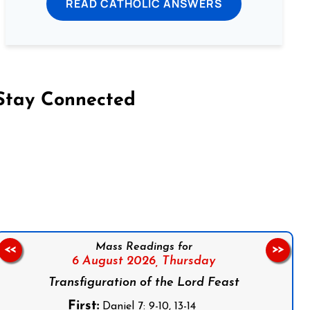
READ CATHOLIC ANSWERS
Stay Connected
on Facebook
Follow us on Instagram
Follow us on X
Subscribe to our YouTube Channel
Follow us on WhatsApp
Mass Readings for
<<
>>
6 August 2026,
Thursday
Transfiguration of the Lord Feast
First:
Daniel 7: 9-10, 13-14