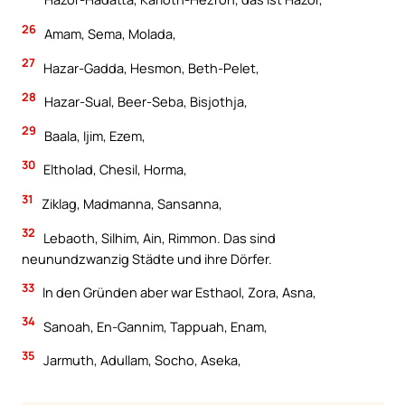
26
Amam, Sema, Molada,
27
Hazar-Gadda, Hesmon, Beth-Pelet,
28
Hazar-Sual, Beer-Seba, Bisjothja,
29
Baala, Ijim, Ezem,
30
Eltholad, Chesil, Horma,
31
Ziklag, Madmanna, Sansanna,
32
Lebaoth, Silhim, Ain, Rimmon. Das sind
neunundzwanzig Städte und ihre Dörfer.
33
In den Gründen aber war Esthaol, Zora, Asna,
34
Sanoah, En-Gannim, Tappuah, Enam,
35
Jarmuth, Adullam, Socho, Aseka,