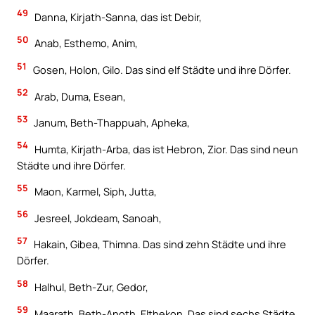
49
Danna, Kirjath-Sanna, das ist Debir,
50
Anab, Esthemo, Anim,
51
Gosen, Holon, Gilo. Das sind elf Städte und ihre Dörfer.
52
Arab, Duma, Esean,
53
Janum, Beth-Thappuah, Apheka,
54
Humta, Kirjath-Arba, das ist Hebron, Zior. Das sind neun
Städte und ihre Dörfer.
55
Maon, Karmel, Siph, Jutta,
56
Jesreel, Jokdeam, Sanoah,
57
Hakain, Gibea, Thimna. Das sind zehn Städte und ihre
Dörfer.
58
Halhul, Beth-Zur, Gedor,
59
Maarath, Beth-Anoth, Elthekon. Das sind sechs Städte