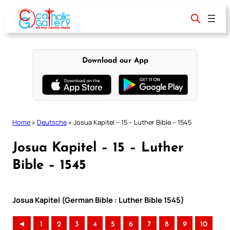
Skip
to
content
Download our App
Home
»
Deutsche
»
Josua Kapitel – 15 – Luther Bible – 1545
Josua Kapitel – 15 – Luther
Bible – 1545
Josua Kapitel (German Bible : Luther Bible 1545)
◄
1
2
3
4
5
6
7
8
9
10