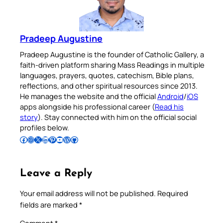
Pradeep Augustine
Pradeep Augustine is the founder of Catholic Gallery, a
faith-driven platform sharing Mass Readings in multiple
languages, prayers, quotes, catechism, Bible plans,
reflections, and other spiritual resources since 2013.
He manages the website and the official
Android
/
iOS
apps alongside his professional career (
Read his
story
). Stay connected with him on the official social
profiles below.
Follow Pradeep on Facebook
Follow Pradeep on Instagram
Follow Pradeep on X
Follow Pradeep on LinkedIn
Follow Pradeep on Pinterest
Subscribe to Pradeep’s Youtube Channel
Follow Pradeep on WordPress
Follow Pradeep on GitHub
Leave a Reply
Your email address will not be published.
Required
fields are marked
*