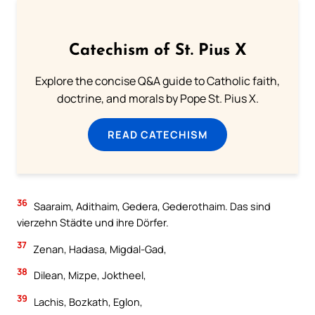
Catechism of St. Pius X
Explore the concise Q&A guide to Catholic faith,
doctrine, and morals by Pope St. Pius X.
READ CATECHISM
36
Saaraim, Adithaim, Gedera, Gederothaim. Das sind
vierzehn Städte und ihre Dörfer.
37
Zenan, Hadasa, Migdal-Gad,
38
Dilean, Mizpe, Joktheel,
39
Lachis, Bozkath, Eglon,