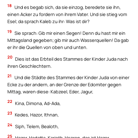
18
Und es begab sich, da sie einzog, beredete sie ihn,
einen Acker zu fordern von ihrem Vater. Und sie stieg vom
Esel; da sprach Kaleb zu ihr: Was ist dir?
19
Sie sprach: Gib mir einen Segen! Denn du hast mir ein
Mittagsland gegeben; gib mir auch Wasserquellen! Da gab
er ihr die Quellen von oben und unten.
20
Dies ist das Erbteil des Stammes der Kinder Juda nach
ihren Geschlechtern.
21
Und die Städte des Stammes der Kinder Juda von einer
Ecke zu der andern, an der Grenze der Edomiter gegen
Mittag, waren diese: Kabzeel, Eder, Jagur,
22
Kina, Dimona, Ad-Ada,
23
Kedes, Hazor, Ithnan,
24
Siph, Telem, Bealoth,
25
Hazor-Hadatta, Karioth-Hezron, das ist Hazor,