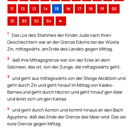
11
12
13
14
15
16
17
18
19
20
21
22
23
24
►
1
Das Los des Stammes der Kinder Juda nach ihren
Geschlechtern war an der Grenze Edoms bei der Wüste
Zin, mittagwärts, am Ende des Landes gegen Mittag,
2
daß ihre Mittagsgrenze war von der Ecke an dem
Salzmeer, das ist, von der Zunge, die mittagswärts geht,
3
und geht aus mittagswärts von der Steige Akrabbim und
geht durch Zin und geht hinauf im Mittag von Kades-
Barnea und geht durch Hezron und geht hinauf gen Adar
und lenkt sich um gen Karkaa
4
und geht durch Azmon und kommt hinaus an den Bach
Ägyptens, daß das Ende der Grenze das Meer wird. Das sei
eure Grenze gegen Mittag.