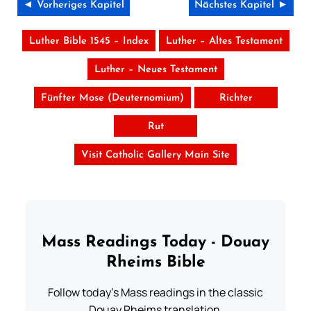
◄ Vorheriges Kapitel
Nächstes Kapitel ►
Luther Bible 1545 – Index
Luther – Altes Testament
Luther – Neues Testament
Fünfter Mose (Deuternomium)
Richter
Rut
Visit Catholic Gallery Main Site
Mass Readings Today - Douay
Rheims Bible
Follow today's Mass readings in the classic
Douay Rheims translation.