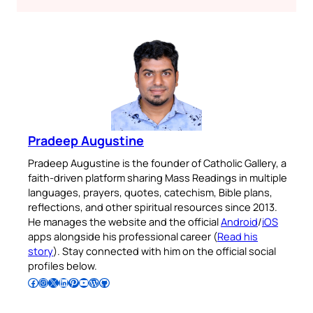
Pradeep Augustine
Pradeep Augustine is the founder of Catholic Gallery, a
faith-driven platform sharing Mass Readings in multiple
languages, prayers, quotes, catechism, Bible plans,
reflections, and other spiritual resources since 2013.
He manages the website and the official
Android
/
iOS
apps alongside his professional career (
Read his
story
). Stay connected with him on the official social
profiles below.
Follow Pradeep on Facebook
Follow Pradeep on Instagram
Follow Pradeep on X
Follow Pradeep on LinkedIn
Follow Pradeep on Pinterest
Subscribe to Pradeep’s Youtube Channel
Follow Pradeep on WordPress
Follow Pradeep on GitHub