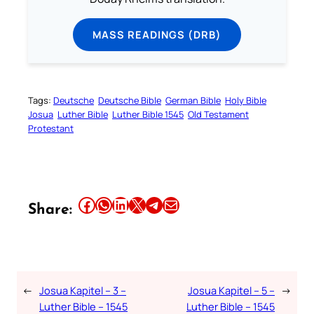
MASS READINGS (DRB)
Tags:
Deutsche
Deutsche Bible
German Bible
Holy Bible
Josua
Luther Bible
Luther Bible 1545
Old Testament
Protestant
Share this article on Facebook
Share this article on WhatsApp
Share this article on LinkedIn
Share this article on X
Share this article on Telegram
Email this Article
Share:
←
Josua Kapitel – 3 –
Josua Kapitel – 5 –
→
Luther Bible – 1545
Luther Bible – 1545