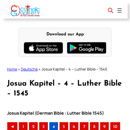
Skip
to
content
Download our App
Home
»
Deutsche
»
Josua Kapitel – 4 – Luther Bible – 1545
Josua Kapitel – 4 – Luther Bible
– 1545
Josua Kapitel (German Bible : Luther Bible 1545)
◄
1
2
3
4
5
6
7
8
9
10