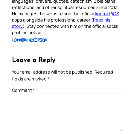
languages, prayers, quotes, catechism, Bible plans,
reflections, and other spiritual resources since 2013.
He manages the website and the official
Android
/
iOS
apps alongside his professional career (
Read his
story
). Stay connected with him on the official social
profiles below.
Follow Pradeep on Facebook
Follow Pradeep on Instagram
Follow Pradeep on X
Follow Pradeep on LinkedIn
Follow Pradeep on Pinterest
Subscribe to Pradeep’s Youtube Channel
Follow Pradeep on WordPress
Follow Pradeep on GitHub
Leave a Reply
Your email address will not be published.
Required
fields are marked
*
Comment
*