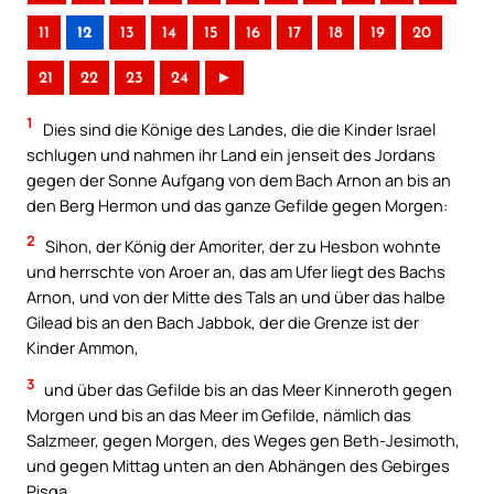
11
12
13
14
15
16
17
18
19
20
21
22
23
24
►
1
Dies sind die Könige des Landes, die die Kinder Israel
schlugen und nahmen ihr Land ein jenseit des Jordans
gegen der Sonne Aufgang von dem Bach Arnon an bis an
den Berg Hermon und das ganze Gefilde gegen Morgen:
2
Sihon, der König der Amoriter, der zu Hesbon wohnte
und herrschte von Aroer an, das am Ufer liegt des Bachs
Arnon, und von der Mitte des Tals an und über das halbe
Gilead bis an den Bach Jabbok, der die Grenze ist der
Kinder Ammon,
3
und über das Gefilde bis an das Meer Kinneroth gegen
Morgen und bis an das Meer im Gefilde, nämlich das
Salzmeer, gegen Morgen, des Weges gen Beth-Jesimoth,
und gegen Mittag unten an den Abhängen des Gebirges
Pisga.