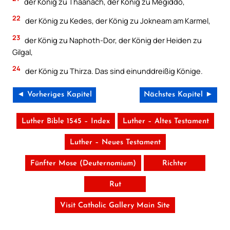
der König zu Thaanach, der König zu Megiddo,
22
der König zu Kedes, der König zu Jokneam am Karmel,
23
der König zu Naphoth-Dor, der König der Heiden zu
Gilgal,
24
der König zu Thirza. Das sind einunddreißig Könige.
◄ Vorheriges Kapitel
Nächstes Kapitel ►
Luther Bible 1545 – Index
Luther – Altes Testament
Luther – Neues Testament
Fünfter Mose (Deuternomium)
Richter
Rut
Visit Catholic Gallery Main Site