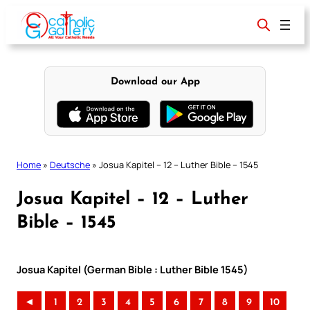
Skip
to
content
Download our App
Home
»
Deutsche
»
Josua Kapitel – 12 – Luther Bible – 1545
Josua Kapitel – 12 – Luther
Bible – 1545
Josua Kapitel (German Bible : Luther Bible 1545)
◄
1
2
3
4
5
6
7
8
9
10