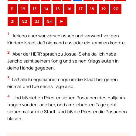
11
12
13
14
15
16
17
18
19
20
21
22
23
24
►
1
Jericho aber war verschlossen und verwahrt vor den
Kindern Israel, daß niemand aus oder ein kommen konnte,
2
Aber der HERR sprach zu Josua: Siehe da, ich habe
Jericho samt seinem König und seinen Kriegsleuten in
deine Hände gegeben.
3
Laß alle Kriegsmänner rings um die Stadt her gehen
einmal, und tue sechs Tage also.
4
Und laß sieben Priester sieben Posaunen des Halljahrs
tragen vor der Lade her, und am siebenten Tage geht
siebenmal um die Stadt, und laß die Priester die Posaunen
blasen.