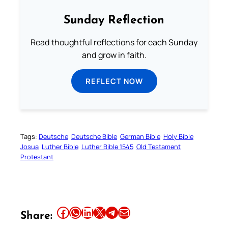
Sunday Reflection
Read thoughtful reflections for each Sunday
and grow in faith.
REFLECT NOW
Tags:
Deutsche
Deutsche Bible
German Bible
Holy Bible
Josua
Luther Bible
Luther Bible 1545
Old Testament
Protestant
Share this article on Facebook
Share this article on WhatsApp
Share this article on LinkedIn
Share this article on X
Share this article on Telegram
Email this Article
Share: