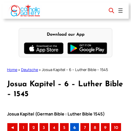
Skip
to
content
Download our App
Home
»
Deutsche
»
Josua Kapitel – 6 – Luther Bible – 1545
Josua Kapitel – 6 – Luther Bible
– 1545
Josua Kapitel (German Bible : Luther Bible 1545)
◄
1
2
3
4
5
6
7
8
9
10