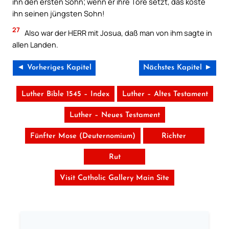
ihn den ersten Sohn; wenn er ihre Tore setzt, das koste
ihn seinen jüngsten Sohn!
27
Also war der HERR mit Josua, daß man von ihm sagte in
allen Landen.
◄ Vorheriges Kapitel
Nächstes Kapitel ►
Luther Bible 1545 – Index
Luther – Altes Testament
Luther – Neues Testament
Fünfter Mose (Deuternomium)
Richter
Rut
Visit Catholic Gallery Main Site