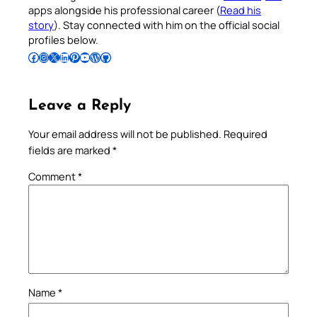
apps alongside his professional career (
Read his
story
). Stay connected with him on the official social
profiles below.
Follow Pradeep on Facebook
Follow Pradeep on Instagram
Follow Pradeep on X
Follow Pradeep on LinkedIn
Follow Pradeep on Pinterest
Subscribe to Pradeep’s Youtube Channel
Follow Pradeep on WordPress
Follow Pradeep on GitHub
Leave a Reply
Your email address will not be published.
Required
fields are marked
*
Comment
*
Name
*