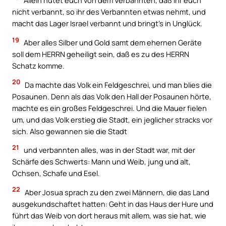
Allein hütet euch von dem Verbannten, daß ihr euch
nicht verbannt, so ihr des Verbannten etwas nehmt, und
macht das Lager Israel verbannt und bringt’s in Unglück.
19
Aber alles Silber und Gold samt dem ehernen Geräte
soll dem HERRN geheiligt sein, daß es zu des HERRN
Schatz komme.
20
Da machte das Volk ein Feldgeschrei, und man blies die
Posaunen. Denn als das Volk den Hall der Posaunen hörte,
machte es ein großes Feldgeschrei. Und die Mauer fielen
um, und das Volk erstieg die Stadt, ein jeglicher stracks vor
sich. Also gewannen sie die Stadt
21
und verbannten alles, was in der Stadt war, mit der
Schärfe des Schwerts: Mann und Weib, jung und alt,
Ochsen, Schafe und Esel.
22
Aber Josua sprach zu den zwei Männern, die das Land
ausgekundschaftet hatten: Geht in das Haus der Hure und
führt das Weib von dort heraus mit allem, was sie hat, wie