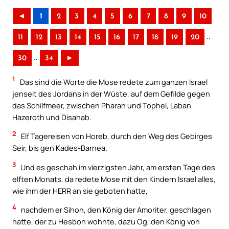
◄
1
2
3
4
5
6
7
8
9
10
..
11
12
13
14
15
16
17
18
19
20
..
30
34
►
1
Das sind die Worte die Mose redete zum ganzen Israel
jenseit des Jordans in der Wüste, auf dem Gefilde gegen
das Schilfmeer, zwischen Pharan und Tophel, Laban
Hazeroth und Disahab.
2
Elf Tagereisen von Horeb, durch den Weg des Gebirges
Seir, bis gen Kades-Barnea.
3
Und es geschah im vierzigsten Jahr, am ersten Tage des
elften Monats, da redete Mose mit den Kindern Israel alles,
wie ihm der HERR an sie geboten hatte,
4
nachdem er Sihon, den König der Amoriter, geschlagen
hatte, der zu Hesbon wohnte, dazu Og, den König von