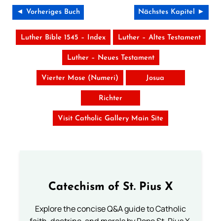
◄ Vorheriges Buch
Nächstes Kapitel ►
Luther Bible 1545 – Index
Luther – Altes Testament
Luther – Neues Testament
Vierter Mose (Numeri)
Josua
Richter
Visit Catholic Gallery Main Site
Catechism of St. Pius X
Explore the concise Q&A guide to Catholic
faith, doctrine, and morals by Pope St. Pius X.