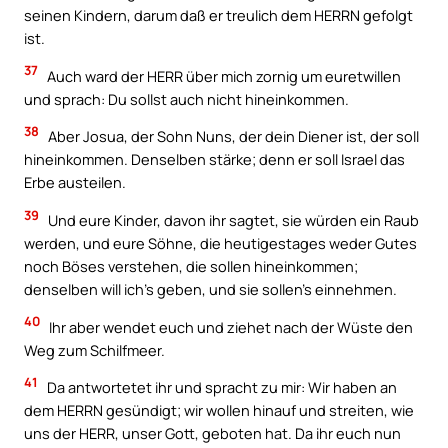
seinen Kindern, darum daß er treulich dem HERRN gefolgt
ist.
37
Auch ward der HERR über mich zornig um euretwillen
und sprach: Du sollst auch nicht hineinkommen.
38
Aber Josua, der Sohn Nuns, der dein Diener ist, der soll
hineinkommen. Denselben stärke; denn er soll Israel das
Erbe austeilen.
39
Und eure Kinder, davon ihr sagtet, sie würden ein Raub
werden, und eure Söhne, die heutigestages weder Gutes
noch Böses verstehen, die sollen hineinkommen;
denselben will ich’s geben, und sie sollen’s einnehmen.
40
Ihr aber wendet euch und ziehet nach der Wüste den
Weg zum Schilfmeer.
41
Da antwortetet ihr und spracht zu mir: Wir haben an
dem HERRN gesündigt; wir wollen hinauf und streiten, wie
uns der HERR, unser Gott, geboten hat. Da ihr euch nun