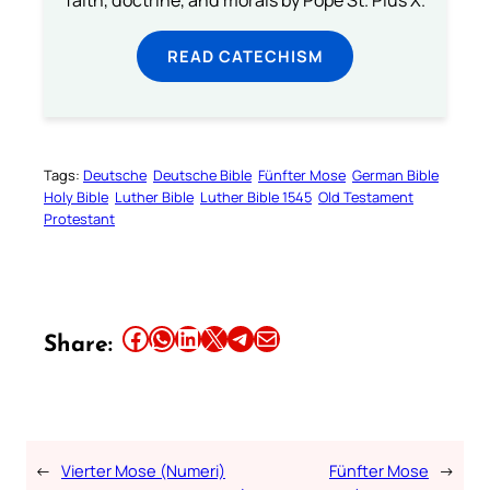
READ CATECHISM
Tags:
Deutsche
Deutsche Bible
Fünfter Mose
German Bible
Holy Bible
Luther Bible
Luther Bible 1545
Old Testament
Protestant
Share this article on Facebook
Share this article on WhatsApp
Share this article on LinkedIn
Share this article on X
Share this article on Telegram
Email this Article
Share:
←
Vierter Mose (Numeri)
Fünfter Mose
→