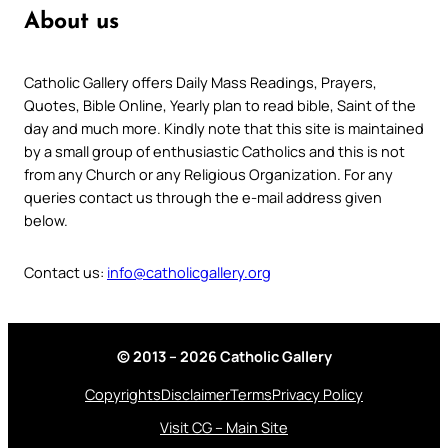
About us
Catholic Gallery offers Daily Mass Readings, Prayers,
Quotes, Bible Online, Yearly plan to read bible, Saint of the
day and much more. Kindly note that this site is maintained
by a small group of enthusiastic Catholics and this is not
from any Church or any Religious Organization. For any
queries contact us through the e-mail address given
below.
Contact us:
info@catholicgallery.org
© 2013 – 2026 Catholic Gallery
Copyrights
Disclaimer
Terms
Privacy Policy
Visit CG – Main Site