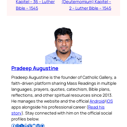
Kapitel – 36 – Luther
(Deuternomium) Kapitel –
Bible – 1545
2 – Luther Bible – 1545
Pradeep Augustine
Pradeep Augustine is the founder of Catholic Gallery, a
faith-driven platform sharing Mass Readings in multiple
languages, prayers, quotes, catechism, Bible plans,
reflections, and other spiritual resources since 2013.
He manages the website and the official
Android
/
iOS
apps alongside his professional career (
Read his
story
). Stay connected with him on the official social
profiles below.
Follow Pradeep on Facebook
Follow Pradeep on Instagram
Follow Pradeep on X
Follow Pradeep on LinkedIn
Follow Pradeep on Pinterest
Subscribe to Pradeep’s Youtube Channel
Follow Pradeep on WordPress
Follow Pradeep on GitHub