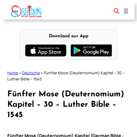
Skip
to
content
Download our App
Home
»
Deutsche
»
Fünfter Mose (Deuternomium) Kapitel – 30 –
Luther Bible – 1545
Fünfter Mose (Deuternomium)
Kapitel – 30 – Luther Bible –
1545
Fünfter Mose (Deuternomium) Kapitel (German Bible :