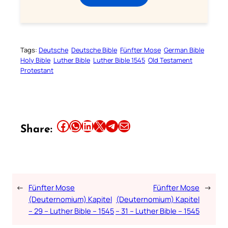
Tags:
Deutsche
Deutsche Bible
Fünfter Mose
German Bible
Holy Bible
Luther Bible
Luther Bible 1545
Old Testament
Protestant
Share this article on Facebook
Share this article on WhatsApp
Share this article on LinkedIn
Share this article on X
Share this article on Telegram
Email this Article
Share:
←
Fünfter Mose
Fünfter Mose
→
(Deuternomium) Kapitel
(Deuternomium) Kapitel
– 29 – Luther Bible – 1545
– 31 – Luther Bible – 1545