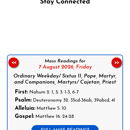
Stay Connected
Follow us on Facebook
Follow us on Instagram
Follow us on X
Subscribe to our YouTube Channel
Follow us on WhatsApp
Mass Readings for
<<
>>
7 August 2026,
Friday
Ordinary Weekday/ Sixtus II, Pope, Martyr,
and Companions, Martyrs/ Cajetan, Priest
First:
Nahum 2: 1, 3; 3: 1-3, 6-7
Psalm:
Deuteronomy 32: 35cd-36ab, 39abcd, 41
Alleluia:
Matthew 5: 10
Gospel:
Matthew 16: 24-28