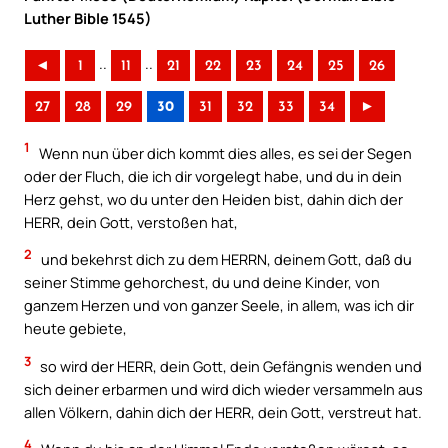
Luther Bible 1545)
..
..
◄
1
11
21
22
23
24
25
26
27
28
29
30
31
32
33
34
►
1
Wenn nun über dich kommt dies alles, es sei der Segen
oder der Fluch, die ich dir vorgelegt habe, und du in dein
Herz gehst, wo du unter den Heiden bist, dahin dich der
HERR, dein Gott, verstoßen hat,
2
und bekehrst dich zu dem HERRN, deinem Gott, daß du
seiner Stimme gehorchest, du und deine Kinder, von
ganzem Herzen und von ganzer Seele, in allem, was ich dir
heute gebiete,
3
so wird der HERR, dein Gott, dein Gefängnis wenden und
sich deiner erbarmen und wird dich wieder versammeln aus
allen Völkern, dahin dich der HERR, dein Gott, verstreut hat.
4