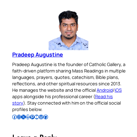
Pradeep Augustine
Pradeep Augustine is the founder of Catholic Gallery, a
faith-driven platform sharing Mass Readings in multiple
languages, prayers, quotes, catechism, Bible plans,
reflections, and other spiritual resources since 2013.
He manages the website and the official
Android
/
iOS
apps alongside his professional career (
Read his
story
). Stay connected with him on the official social
profiles below.
Follow Pradeep on Facebook
Follow Pradeep on Instagram
Follow Pradeep on X
Follow Pradeep on LinkedIn
Follow Pradeep on Pinterest
Subscribe to Pradeep’s Youtube Channel
Follow Pradeep on WordPress
Follow Pradeep on GitHub