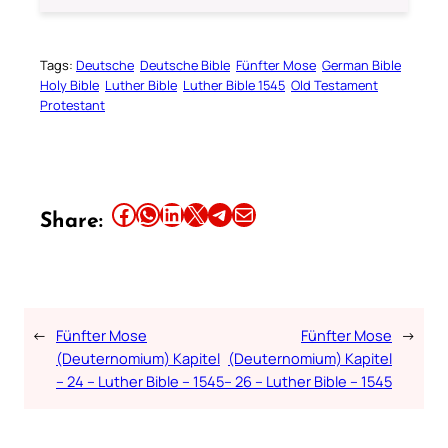
Tags:
Deutsche
Deutsche Bible
Fünfter Mose
German Bible
Holy Bible
Luther Bible
Luther Bible 1545
Old Testament
Protestant
Share this article on Facebook
Share this article on WhatsApp
Share this article on LinkedIn
Share this article on X
Share this article on Telegram
Email this Article
Share:
←
Fünfter Mose
Fünfter Mose
→
(Deuternomium) Kapitel
(Deuternomium) Kapitel
– 24 – Luther Bible – 1545
– 26 – Luther Bible – 1545