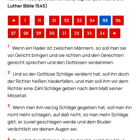
Luther Bible 1545)
..
..
◄
1
11
21
22
23
24
25
26
27
28
29
30
31
32
33
34
►
1
Wenn ein Hader ist zwischen Männern, so soll man sie
vor Gericht bringen und sie richten und den Gerechten
gerecht sprechen und den Gottlosen verdammen.
2
Und so der Gottlose Schläge verdient hat, soll ihn doch
der Richter heißen niederfallen, und man soll ihm vor dem
Richter eine Zahl Schläge geben nach dem Maß seiner
Missetat.
3
Wenn man ihm vierzig Schläge gegeben hat, soll man ihn
nicht mehr schlagen, auf daß nicht, so man mehr Schläge
gibt, er zuviel geschlagen werde und dein Bruder
verächtlich vor deinen Augen sei.
4