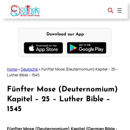
Skip
to
content
Download our App
Home
»
Deutsche
»
Fünfter Mose (Deuternomium) Kapitel – 25 –
Luther Bible – 1545
Fünfter Mose (Deuternomium)
Kapitel – 25 – Luther Bible –
1545
Fünfter Mose (Deuternomium) Kapitel (German Bible :