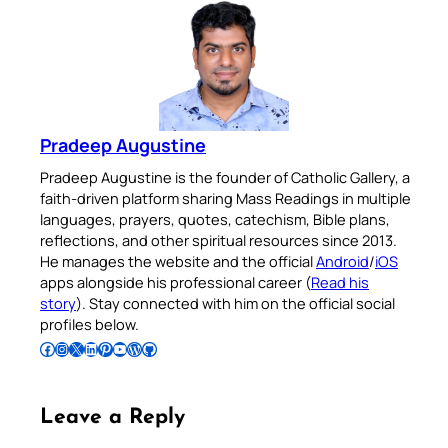
Pradeep Augustine
Pradeep Augustine is the founder of Catholic Gallery, a
faith-driven platform sharing Mass Readings in multiple
languages, prayers, quotes, catechism, Bible plans,
reflections, and other spiritual resources since 2013.
He manages the website and the official
Android
/
iOS
apps alongside his professional career (
Read his
story
). Stay connected with him on the official social
profiles below.
Follow Pradeep on Facebook
Follow Pradeep on Instagram
Follow Pradeep on X
Follow Pradeep on LinkedIn
Follow Pradeep on Pinterest
Subscribe to Pradeep’s Youtube Channel
Follow Pradeep on WordPress
Follow Pradeep on GitHub
Leave a Reply