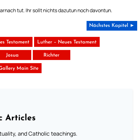
 darnach tut. Ihr sollt nichts dazutun noch davontun.
Nächstes Kapitel ►
tes Testament
Luther – Neues Testament
Josua
Richter
 Gallery Main Site
c Articles
rituality, and Catholic teachings.