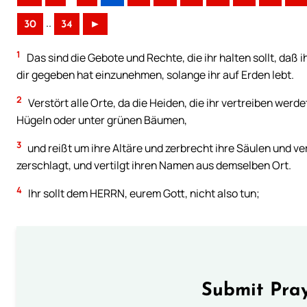
..
30
34
►
1
Das sind die Gebote und Rechte, die ihr halten sollt, daß 
dir gegeben hat einzunehmen, solange ihr auf Erden lebt.
2
Verstört alle Orte, da die Heiden, die ihr vertreiben werd
Hügeln oder unter grünen Bäumen,
3
und reißt um ihre Altäre und zerbrecht ihre Säulen und ver
zerschlagt, und vertilgt ihren Namen aus demselben Ort.
4
Ihr sollt dem HERRN, eurem Gott, nicht also tun;
Submit Pray