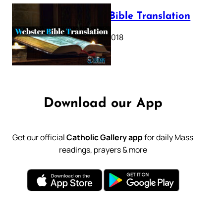
Webster Bible Translation
October 11, 2018
Download our App
Get our official
Catholic Gallery app
for daily Mass
readings, prayers & more