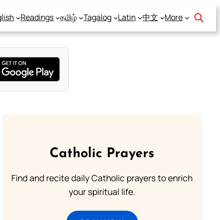
lish
Readings
தமிழ்
Tagalog
Latin
中文
More
Catholic Prayers
Find and recite daily Catholic prayers to enrich
your spiritual life.