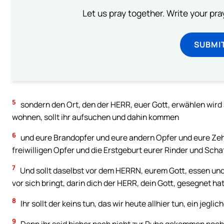
Let us pray together. Write your pr
SUBMI
5
sondern den Ort, den der HERR, euer Gott, erwählen wird
wohnen, sollt ihr aufsuchen und dahin kommen
6
und eure Brandopfer und eure andern Opfer und eure Ze
freiwilligen Opfer und die Erstgeburt eurer Rinder und Scha
7
Und sollt daselbst vor dem HERRN, eurem Gott, essen und f
vor sich bringt, darin dich der HERR, dein Gott, gesegnet hat
8
Ihr sollt der keins tun, das wir heute allhier tun, ein jeglic
9
Denn ihr seid bisher noch nicht zur Ruhe gekommen noch z