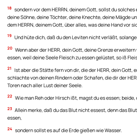
18
sondern vor dem HERRN, deinem Gott, sollst du solches e
deine Söhne, deine Töchter, deine Knechte, deine Mägde und d
dem HERRN, deinem Gott, über alles, was deine Hand vor sic
19
Und hüte dich, daß du den Leviten nicht verläßt, solange
20
Wenn aber der HERR, dein Gott, deine Grenze erweitern wir
essen, weil deine Seele Fleisch zu essen gelüstet, so iß Flei
21
Ist aber die Stätte fern von dir, die der HERR, dein Gott
schlachte von deinen Rindern oder Schafen, die dir der HERR
Toren nach aller Lust deiner Seele.
22
Wie man Reh oder Hirsch ißt, magst du es essen; beide, 
23
Allein merke, daß du das Blut nicht essest, denn das Blut 
essen,
24
sondern sollst es auf die Erde gießen wie Wasser.