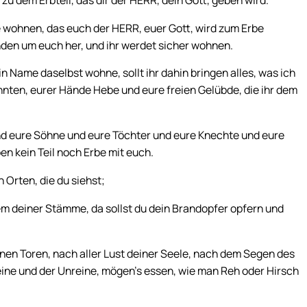
 wohnen, das euch der HERR, euer Gott, wird zum Erbe
nden um euch her, und ihr werdet sicher wohnen.
n Name daselbst wohne, sollt ihr dahin bringen alles, was ich
hnten, eurer Hände Hebe und eure freien Gelübde, die ihr dem
und eure Söhne und eure Töchter und eure Knechte und eure
en kein Teil noch Erbe mit euch.
 Orten, die du siehst;
em deiner Stämme, da sollst du dein Brandopfer opfern und
nen Toren, nach aller Lust deiner Seele, nach dem Segen des
eine und der Unreine, mögen’s essen, wie man Reh oder Hirsch