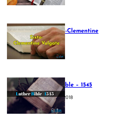
The Sixto-Clementine
Vulgate
July 12, 2025
Luther Bible – 1545
October 17, 2018