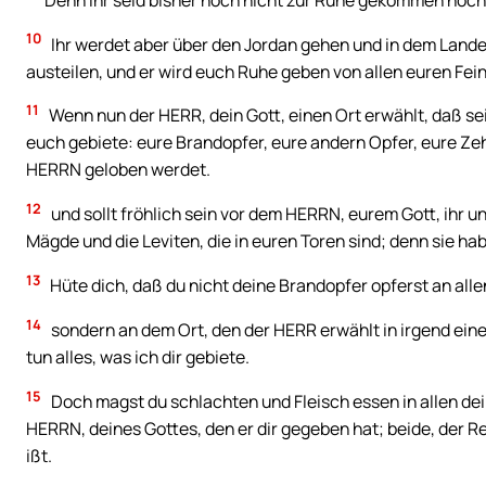
10
Ihr werdet aber über den Jordan gehen und in dem Lande
austeilen, und er wird euch Ruhe geben von allen euren Fei
11
Wenn nun der HERR, dein Gott, einen Ort erwählt, daß sei
euch gebiete: eure Brandopfer, eure andern Opfer, eure Ze
HERRN geloben werdet.
12
und sollt fröhlich sein vor dem HERRN, eurem Gott, ihr 
Mägde und die Leviten, die in euren Toren sind; denn sie hab
13
Hüte dich, daß du nicht deine Brandopfer opferst an allen
14
sondern an dem Ort, den der HERR erwählt in irgend ein
tun alles, was ich dir gebiete.
15
Doch magst du schlachten und Fleisch essen in allen dei
HERRN, deines Gottes, den er dir gegeben hat; beide, der R
ißt.