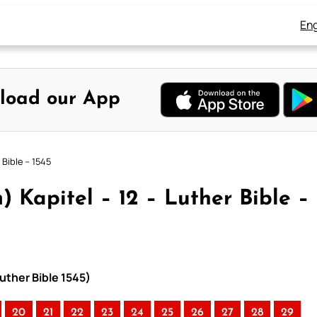
Eng
load our App
Bible – 1545
Kapitel – 12 – Luther Bible –
uther Bible 1545)
20
21
22
23
24
25
26
27
28
29