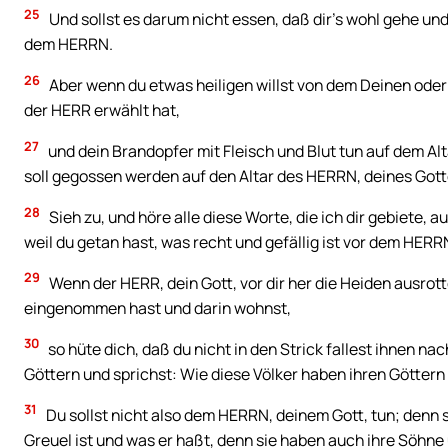
25
Und sollst es darum nicht essen, daß dir’s wohl gehe und 
dem HERRN.
26
Aber wenn du etwas heiligen willst von dem Deinen oder 
der HERR erwählt hat,
27
und dein Brandopfer mit Fleisch und Blut tun auf dem Al
soll gegossen werden auf den Altar des HERRN, deines Gotte
28
Sieh zu, und höre alle diese Worte, die ich dir gebiete, a
weil du getan hast, was recht und gefällig ist vor dem HERR
29
Wenn der HERR, dein Gott, vor dir her die Heiden ausrot
eingenommen hast und darin wohnst,
30
so hüte dich, daß du nicht in den Strick fallest ihnen nac
Göttern und sprichst: Wie diese Völker haben ihren Göttern g
31
Du sollst nicht also dem HERRN, deinem Gott, tun; denn 
Greuel ist und was er haßt, denn sie haben auch ihre Söhne