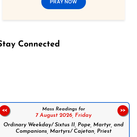
PRAY NOW
Stay Connected
on Facebook
Follow us on Instagram
Follow us on X
Subscribe to our YouTube Channel
Follow us on WhatsApp
Mass Readings for
<<
>>
7 August 2026,
Friday
Ordinary Weekday/ Sixtus II, Pope, Martyr, and
Companions, Martyrs/ Cajetan, Priest