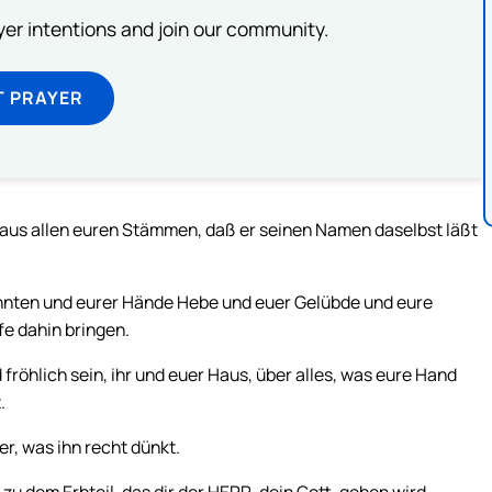
ayer intentions and join our community.
T PRAYER
 aus allen euren Stämmen, daß er seinen Namen daselbst läßt
hnten und eurer Hände Hebe und euer Gelübde und eure
fe dahin bringen.
röhlich sein, ihr und euer Haus, über alles, was eure Hand
.
her, was ihn recht dünkt.
u dem Erbteil, das dir der HERR, dein Gott, geben wird.