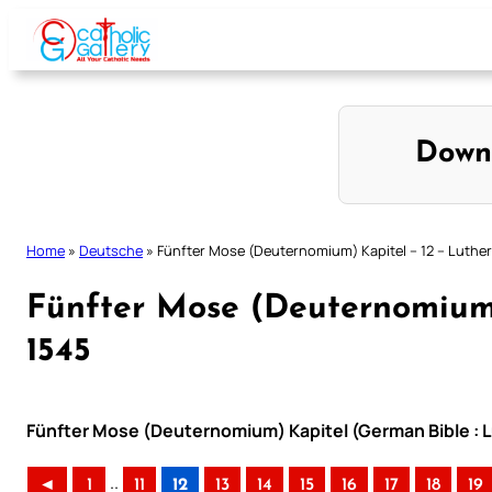
Skip
to
content
Down
Home
»
Deutsche
»
Fünfter Mose (Deuternomium) Kapitel – 12 – Luther 
Fünfter Mose (Deuternomium) 
1545
Fünfter Mose (Deuternomium) Kapitel (German Bible : L
..
◄
1
11
12
13
14
15
16
17
18
19