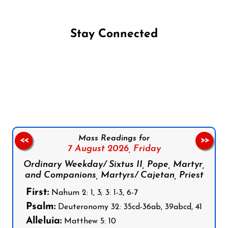
Stay Connected
Follow us on Facebook
Follow us on Instagram
Follow us on X
Subscribe to our YouTube Channel
Follow us on WhatsApp
Mass Readings for
<<
>>
7 August 2026,
Friday
Ordinary Weekday/ Sixtus II, Pope, Martyr,
and Companions, Martyrs/ Cajetan, Priest
First:
Nahum 2: 1, 3; 3: 1-3, 6-7
Psalm:
Deuteronomy 32: 35cd-36ab, 39abcd, 41
Alleluia:
Matthew 5: 10