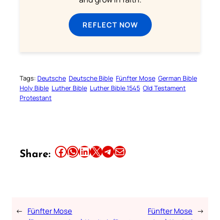
REFLECT NOW
Tags:
Deutsche
Deutsche Bible
Fünfter Mose
German Bible
Holy Bible
Luther Bible
Luther Bible 1545
Old Testament
Protestant
Share this article on Facebook
Share this article on WhatsApp
Share this article on LinkedIn
Share this article on X
Share this article on Telegram
Email this Article
Share:
←
Fünfter Mose
Fünfter Mose
→