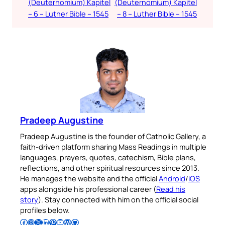
(Deuternomium) Kapitel
(Deuternomium) Kapitel
– 6 – Luther Bible – 1545
– 8 – Luther Bible – 1545
Pradeep Augustine
Pradeep Augustine is the founder of Catholic Gallery, a
faith-driven platform sharing Mass Readings in multiple
languages, prayers, quotes, catechism, Bible plans,
reflections, and other spiritual resources since 2013.
He manages the website and the official
Android
/
iOS
apps alongside his professional career (
Read his
story
). Stay connected with him on the official social
profiles below.
Follow Pradeep on Facebook
Follow Pradeep on Instagram
Follow Pradeep on X
Follow Pradeep on LinkedIn
Follow Pradeep on Pinterest
Subscribe to Pradeep’s Youtube Channel
Follow Pradeep on WordPress
Follow Pradeep on GitHub