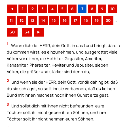
◄
1
2
3
4
5
6
7
8
9
10
..
11
12
13
14
15
16
17
18
19
20
..
30
34
►
1
Wenn dich der HERR, dein Gott, in das Land bringt, darein
du kommen wirst, es einzunehmen, und ausgerottet viele
Völker vor dir her, die Hethiter, Girgasiter, Amoriter,
Kanaaniter, Pheresiter, Heviter und Jebusiter, sieben
Völker, die größer und stärker sind denn du,
2
und wenn sie der HERR, dein Gott, vor dir dahingibt, daß
du sie schlägst, so sollt ihr sie verbannen, daß du keinen
Bund mit ihnen machest noch ihnen Gunst erzeigest.
3
Und sollst dich mit ihnen nicht befreunden: eure
Töchter sollt ihr nicht geben ihren Söhnen, und ihre
Töchter sollt ihr nicht nehmen euren Söhnen.