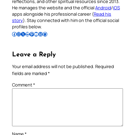
reflections, and other spiritual resources since 2013.
He manages the website and the official
Android
/
iOS
apps alongside his professional career (
Read his
story
). Stay connected with him on the official social
profiles below.
Follow Pradeep on Facebook
Follow Pradeep on Instagram
Follow Pradeep on X
Follow Pradeep on LinkedIn
Follow Pradeep on Pinterest
Subscribe to Pradeep’s Youtube Channel
Follow Pradeep on WordPress
Follow Pradeep on GitHub
Leave a Reply
Your email address will not be published.
Required
fields are marked
*
Comment
*
Name
*