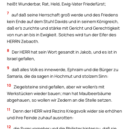
heißt Wunderbar, Rat, Held, Ewig-Vater Friedefürst;
7
auf daß seine Herrschaft groß werde und des Friedens
kein Ende auf dem Stuhl Davids und in seinem Königreich,
daß er’s zurichte und stärke mit Gericht und Gerechtigkeit
von nun an bis in Ewigkeit. Solches wird tun der Eifer des
HERRN Zebaoth.
8
Der HERR hat sein Wort gesandt in Jakob, und es ist in
Israel gefallen,
9
daß alles Volk es innewerde, Ephraim und die Bürger zu
Samaria, die da sagen in Hochmut und stolzem Sinn:
10
Ziegelsteine sind gefallen, aber wir wollen’s mit
Werkstücken wieder bauen; man hat Maulbeerbäume
abgehauen, so wollen wir Zedern an die Stelle setzen.
11
Denn der HERR wird Rezins Kriegsvolk wider sie erhöhen
und ihre Feinde zuhauf ausrotten:
12
die Syrer vorneher und die Philister hintenzu, daß sie