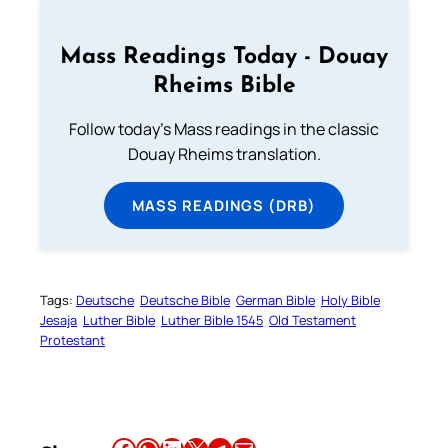
Mass Readings Today - Douay
Rheims Bible
Follow today's Mass readings in the classic
Douay Rheims translation.
MASS READINGS (DRB)
Tags:
Deutsche
Deutsche Bible
German Bible
Holy Bible
Jesaja
Luther Bible
Luther Bible 1545
Old Testament
Protestant
Share this article on Facebook
Share this article on WhatsApp
Share this article on LinkedIn
Share this article on X
Share this article on Telegram
Email this Article