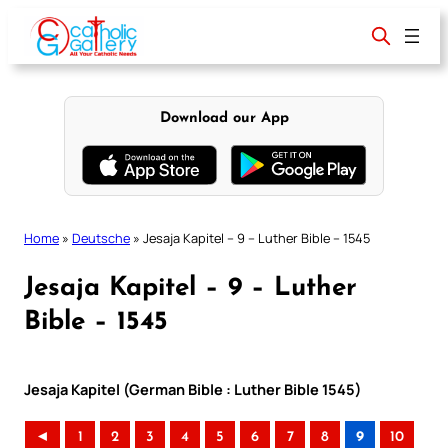
Skip
to
content
Download our App
Home
»
Deutsche
»
Jesaja Kapitel – 9 – Luther Bible – 1545
Jesaja Kapitel – 9 – Luther
Bible – 1545
Jesaja Kapitel (German Bible : Luther Bible 1545)
◄
1
2
3
4
5
6
7
8
9
10