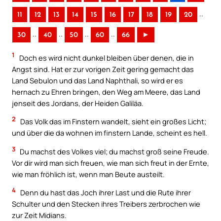
..
11
12
13
14
15
16
17
18
19
20
..
..
..
..
30
40
50
60
66
►
1
Doch es wird nicht dunkel bleiben über denen, die in
Angst sind. Hat er zur vorigen Zeit gering gemacht das
Land Sebulon und das Land Naphthali, so wird er es
hernach zu Ehren bringen, den Weg am Meere, das Land
jenseit des Jordans, der Heiden Galiläa.
2
Das Volk das im Finstern wandelt, sieht ein großes Licht;
und über die da wohnen im finstern Lande, scheint es hell.
3
Du machst des Volkes viel; du machst groß seine Freude.
Vor dir wird man sich freuen, wie man sich freut in der Ernte,
wie man fröhlich ist, wenn man Beute austeilt.
4
Denn du hast das Joch ihrer Last und die Rute ihrer
Schulter und den Stecken ihres Treibers zerbrochen wie
zur Zeit Midians.