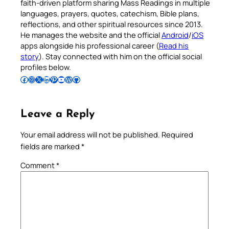
faith-driven platform sharing Mass Readings in multiple
languages, prayers, quotes, catechism, Bible plans,
reflections, and other spiritual resources since 2013.
He manages the website and the official
Android
/
iOS
apps alongside his professional career (
Read his
story
). Stay connected with him on the official social
profiles below.
Follow Pradeep on Facebook
Follow Pradeep on Instagram
Follow Pradeep on X
Follow Pradeep on LinkedIn
Follow Pradeep on Pinterest
Subscribe to Pradeep’s Youtube Channel
Follow Pradeep on WordPress
Follow Pradeep on GitHub
Leave a Reply
Your email address will not be published.
Required
fields are marked
*
Comment
*