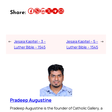
Share this article on Facebook
Share this article on WhatsApp
Share this article on LinkedIn
Share this article on X
Share this article on Telegram
Email this Article
Share:
←
Jesaja Kapitel – 3 –
Jesaja Kapitel – 5 –
→
Luther Bible – 1545
Luther Bible – 1545
Pradeep Augustine
Pradeep Augustine is the founder of Catholic Gallery, a