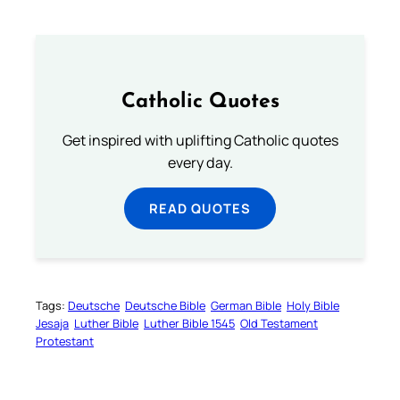
Catholic Quotes
Get inspired with uplifting Catholic quotes
every day.
READ QUOTES
Tags:
Deutsche
Deutsche Bible
German Bible
Holy Bible
Jesaja
Luther Bible
Luther Bible 1545
Old Testament
Protestant