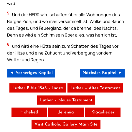
wird.
5
Und der HERR wird schaffen über alle Wohnungen des
Berges Zion, und wo man versammelt ist, Wolke und Rauch
des Tages, und Feuerglanz, der da brenne, des Nachts.
Denn es wird ein Schirm sein über alles, was herrlich ist,
6
und wird eine Hütte sein zum Schatten des Tages vor
der Hitze und eine Zuflucht und Verbergung vor dem
Wetter und Regen.
◄ Vorheriges Kapitel
Nächstes Kapitel ►
Luther Bible 1545 – Index
Luther – Altes Testament
Luther – Neues Testament
Hohelied
Jeremia
Klagelieder
Visit Catholic Gallery Main Site