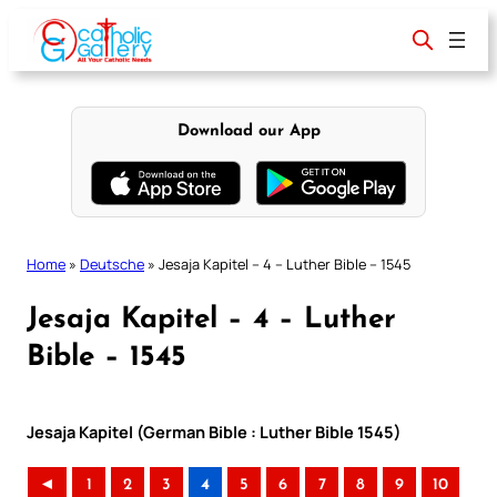
Skip
to
content
Download our App
Home
»
Deutsche
»
Jesaja Kapitel – 4 – Luther Bible – 1545
Jesaja Kapitel – 4 – Luther
Bible – 1545
Jesaja Kapitel (German Bible : Luther Bible 1545)
◄
1
2
3
4
5
6
7
8
9
10