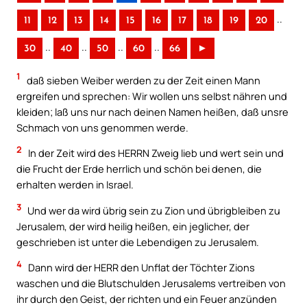
..
11
12
13
14
15
16
17
18
19
20
..
..
..
..
30
40
50
60
66
►
1
daß sieben Weiber werden zu der Zeit einen Mann
ergreifen und sprechen: Wir wollen uns selbst nähren und
kleiden; laß uns nur nach deinen Namen heißen, daß unsre
Schmach von uns genommen werde.
2
In der Zeit wird des HERRN Zweig lieb und wert sein und
die Frucht der Erde herrlich und schön bei denen, die
erhalten werden in Israel.
3
Und wer da wird übrig sein zu Zion und übrigbleiben zu
Jerusalem, der wird heilig heißen, ein jeglicher, der
geschrieben ist unter die Lebendigen zu Jerusalem.
4
Dann wird der HERR den Unflat der Töchter Zions
waschen und die Blutschulden Jerusalems vertreiben von
ihr durch den Geist, der richten und ein Feuer anzünden