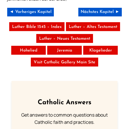
◄ Vorheriges Kapitel
Nächstes Kapitel ►
Luther Bible 1545 – Index
Luther – Altes Testament
Luther – Neues Testament
Hohelied
Jeremia
Klagelieder
Visit Catholic Gallery Main Site
Catholic Answers
Get answers to common questions about
Catholic faith and practices.