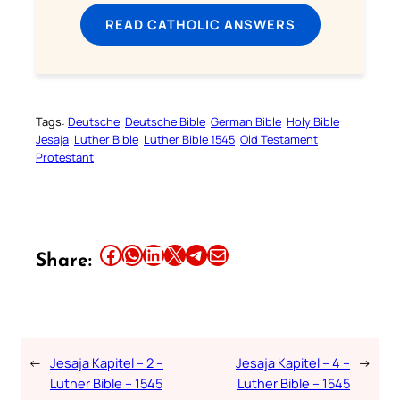
READ CATHOLIC ANSWERS
Tags:
Deutsche
Deutsche Bible
German Bible
Holy Bible
Jesaja
Luther Bible
Luther Bible 1545
Old Testament
Protestant
Share this article on Facebook
Share this article on WhatsApp
Share this article on LinkedIn
Share this article on X
Share this article on Telegram
Email this Article
Share:
←
Jesaja Kapitel – 2 –
Jesaja Kapitel – 4 –
→
Luther Bible – 1545
Luther Bible – 1545