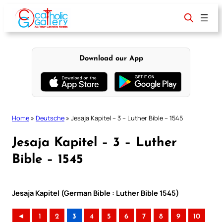
Skip
to
content
Download our App
Home
»
Deutsche
»
Jesaja Kapitel – 3 – Luther Bible – 1545
Jesaja Kapitel – 3 – Luther
Bible – 1545
Jesaja Kapitel (German Bible : Luther Bible 1545)
◄
1
2
3
4
5
6
7
8
9
10