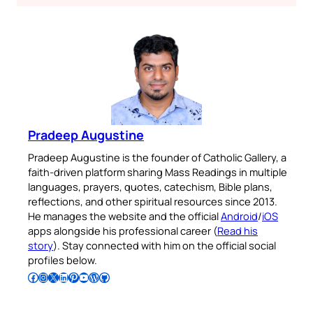
Pradeep Augustine
Pradeep Augustine is the founder of Catholic Gallery, a
faith-driven platform sharing Mass Readings in multiple
languages, prayers, quotes, catechism, Bible plans,
reflections, and other spiritual resources since 2013.
He manages the website and the official
Android
/
iOS
apps alongside his professional career (
Read his
story
). Stay connected with him on the official social
profiles below.
Follow Pradeep on Facebook
Follow Pradeep on Instagram
Follow Pradeep on X
Follow Pradeep on LinkedIn
Follow Pradeep on Pinterest
Subscribe to Pradeep’s Youtube Channel
Follow Pradeep on WordPress
Follow Pradeep on GitHub