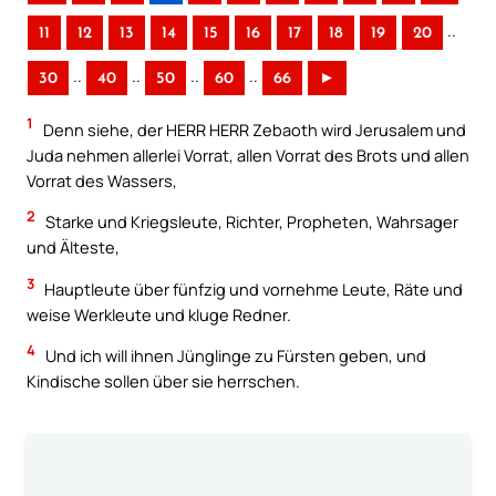
..
11
12
13
14
15
16
17
18
19
20
..
..
..
..
30
40
50
60
66
►
1
Denn siehe, der HERR HERR Zebaoth wird Jerusalem und
Juda nehmen allerlei Vorrat, allen Vorrat des Brots und allen
Vorrat des Wassers,
2
Starke und Kriegsleute, Richter, Propheten, Wahrsager
und Älteste,
3
Hauptleute über fünfzig und vornehme Leute, Räte und
weise Werkleute und kluge Redner.
4
Und ich will ihnen Jünglinge zu Fürsten geben, und
Kindische sollen über sie herrschen.