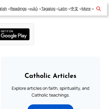
lish
Readings
தமிழ்
Tagalog
Latin
中文
More
Catholic Articles
Explore articles on faith, spirituality, and
Catholic teachings.