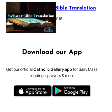
Webster Bible Translation
October 11, 2018
Download our App
Get our official
Catholic Gallery app
for daily Mass
readings, prayers & more