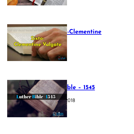
The Sixto-Clementine
Vulgate
July 12, 2025
Luther Bible – 1545
October 17, 2018