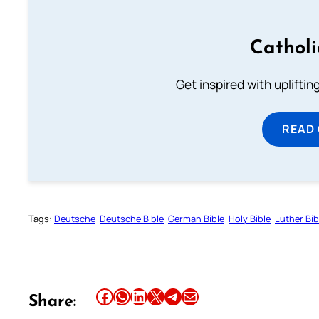
Cathol
Get inspired with uplifti
READ
Tags:
Deutsche
Deutsche Bible
German Bible
Holy Bible
Luther Bib
Share this article on Facebook
Share this article on WhatsApp
Share this article on LinkedIn
Share this article on X
Share this article on Telegram
Email this Article
Share: