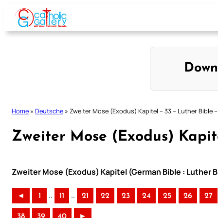
Skip
to
content
Down
Home
»
Deutsche
»
Zweiter Mose (Exodus) Kapitel – 33 – Luther Bible –
Zweiter Mose (Exodus) Kapite
Zweiter Mose (Exodus) Kapitel (German Bible : Luther B
..
..
◄
1
11
21
22
23
24
25
26
27
38
39
40
►