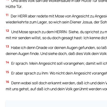
Und alles Volk sah die Wolkensäule in der Hütte Tür stehe
Hütte Tür.
11
Der HERR aber redete mit Mose von Angesicht zu Angesic
wiederkehrte zum Lager, so wich sein Diener Josua, der Sohn
12
Und Mose sprach zu dem HERRN: Siehe, du sprichst zu mir
mit mir senden willst, so du doch gesagt hast: Ich kenne 
13
Habe ich denn Gnade vor deinen Augen gefunden, so laß
deinen Augen finde. Und siehe doch, daß dies Volk dein Volk 
14
Er sprach: Mein Angesicht soll vorangehen; damit will ich
15
Er aber sprach zu ihm: Wo nicht dein Angesicht vorangeh
16
Denn wobei soll doch erkannt werden, daß ich und dein
mit uns gehst, auf daß ich und dein Volk gerühmt werden vor