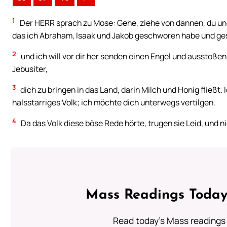
1
Der HERR sprach zu Mose: Gehe, ziehe von dannen, du und 
das ich Abraham, Isaak und Jakob geschworen habe und ges
2
und ich will vor dir her senden einen Engel und ausstoßen 
Jebusiter,
3
dich zu bringen in das Land, darin Milch und Honig fließt. I
halsstarriges Volk; ich möchte dich unterwegs vertilgen.
4
Da das Volk diese böse Rede hörte, trugen sie Leid, und 
Mass Readings Today
Read today's Mass readings 