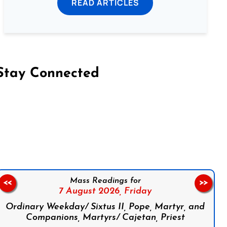
READ ARTICLES
Stay Connected
on Facebook
Follow us on Instagram
Follow us on X
Subscribe to our YouTube Channel
Follow us on WhatsApp
Mass Readings for
<<
>>
7 August 2026,
Friday
Ordinary Weekday/ Sixtus II, Pope, Martyr, and
Companions, Martyrs/ Cajetan, Priest