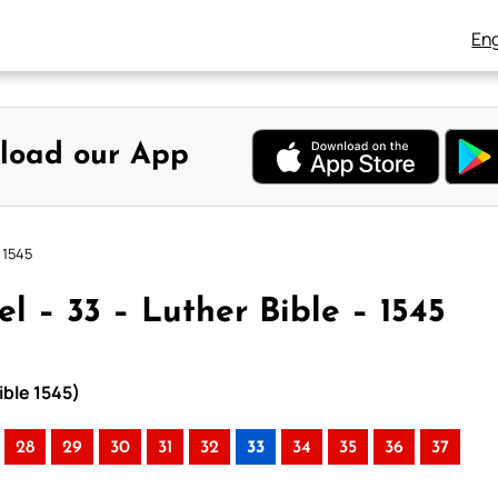
Eng
load our App
 1545
l – 33 – Luther Bible – 1545
ible 1545)
28
29
30
31
32
33
34
35
36
37