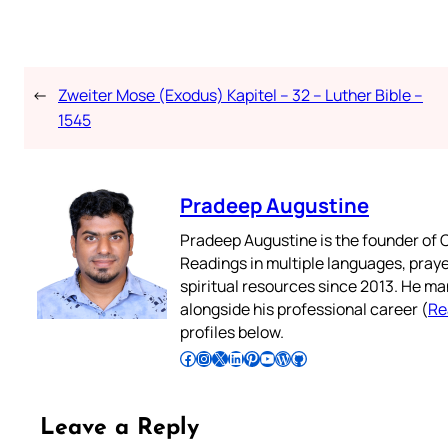
←
Zweiter Mose (Exodus) Kapitel – 32 – Luther Bible –
1545
Pradeep Augustine
Pradeep Augustine is the founder of C
Readings in multiple languages, praye
spiritual resources since 2013. He ma
alongside his professional career (
Re
profiles below.
Follow Pradeep on Facebook
Follow Pradeep on Instagram
Follow Pradeep on X
Follow Pradeep on LinkedIn
Follow Pradeep on Pinterest
Subscribe to Pradeep’s Youtube Channel
Follow Pradeep on WordPress
Follow Pradeep on GitHub
Leave a Reply