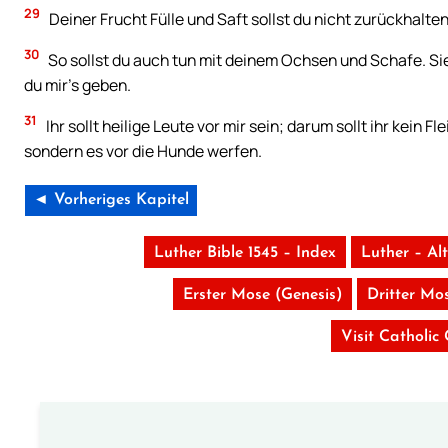
29
Deiner Frucht Fülle und Saft sollst du nicht zurückhalte
30
So sollst du auch tun mit deinem Ochsen und Schafe. Sie
du mir’s geben.
31
Ihr sollt heilige Leute vor mir sein; darum sollt ihr kein F
sondern es vor die Hunde werfen.
◄ Vorheriges Kapitel
Luther Bible 1545 – Index
Luther – Al
Erster Mose (Genesis)
Dritter Mos
Visit Catholic