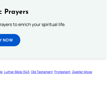
c Prayers
ayers to enrich your spiritual life.
Y NOW
le
Luther Bible 1545
Old Testament
Protestant
Zweiter Mose