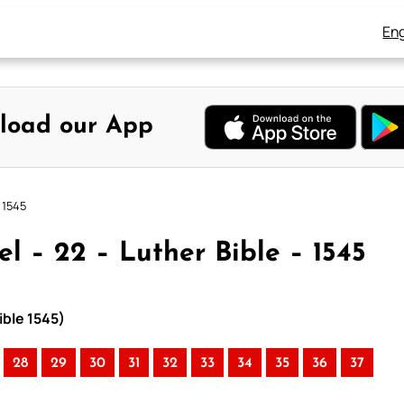
Eng
load our App
 1545
l – 22 – Luther Bible – 1545
ible 1545)
28
29
30
31
32
33
34
35
36
37