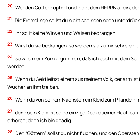
20
Wer den Göttern opfert und nicht dem HERRN allein, der 
21
Die Fremdlinge sollst du nicht schinden noch unterdrüc
22
Ihr sollt keine Witwen und Waisen bedrängen.
23
Wirst du sie bedrängen, so werden sie zu mir schreien, u
24
so wird mein Zorn ergrimmen, daß ich euch mit dem Sch
werden.
25
Wenn du Geld leihst einem aus meinem Volk, der arm ist b
Wucher an ihm treiben.
26
Wenn du von deinem Nächsten ein Kleid zum Pfande nimm
27
denn sein Kleid ist seine einzige Decke seiner Haut, darin
erhören; denn ich bin gnädig.
28
Den “Göttern” sollst du nicht fluchen, und den Obersten 