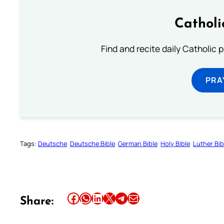
Catholi
Find and recite daily Catholic pr
PRA
Tags:
Deutsche
Deutsche Bible
German Bible
Holy Bible
Luther Bib
Share this article on Facebook
Share this article on WhatsApp
Share this article on LinkedIn
Share this article on X
Share this article on Telegram
Email this Article
Share: