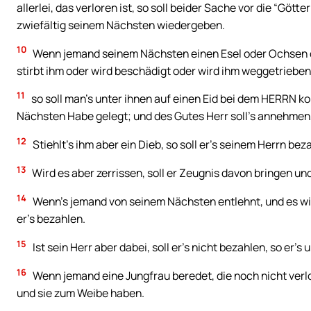
allerlei, das verloren ist, so soll beider Sache vor die “Gö
zwiefältig seinem Nächsten wiedergeben.
10
Wenn jemand seinem Nächsten einen Esel oder Ochsen od
stirbt ihm oder wird beschädigt oder wird ihm weggetrieben
11
so soll man’s unter ihnen auf einen Eid bei dem HERRN k
Nächsten Habe gelegt; und des Gutes Herr soll’s annehmen,
12
Stiehlt’s ihm aber ein Dieb, so soll er’s seinem Herrn bez
13
Wird es aber zerrissen, soll er Zeugnis davon bringen un
14
Wenn’s jemand von seinem Nächsten entlehnt, und es wird 
er’s bezahlen.
15
Ist sein Herr aber dabei, soll er’s nicht bezahlen, so er’s
16
Wenn jemand eine Jungfrau beredet, die noch nicht verlobt
und sie zum Weibe haben.