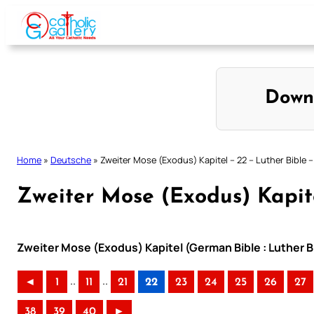
Skip
to
content
Down
Home
»
Deutsche
»
Zweiter Mose (Exodus) Kapitel – 22 – Luther Bible –
Zweiter Mose (Exodus) Kapite
Zweiter Mose (Exodus) Kapitel (German Bible : Luther B
..
..
◄
1
11
21
22
23
24
25
26
27
38
39
40
►