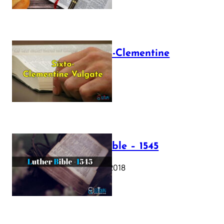
The Sixto-Clementine
Vulgate
July 12, 2025
Luther Bible – 1545
October 17, 2018