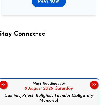
PRAY NOW
Stay Connected
on Facebook
Follow us on Instagram
Follow us on X
Subscribe to our YouTube Channel
Follow us on WhatsApp
Mass Readings for
<<
>>
8 August 2026,
Saturday
Dominic, Priest, Religious Founder Obligatory
Memorial