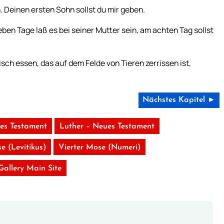
n. Deinen ersten Sohn sollst du mir geben.
ben Tage laß es bei seiner Mutter sein, am achten Tag sollst
leisch essen, das auf dem Felde von Tieren zerrissen ist,
Nächstes Kapitel ►
tes Testament
Luther – Neues Testament
e (Levitikus)
Vierter Mose (Numeri)
 Gallery Main Site