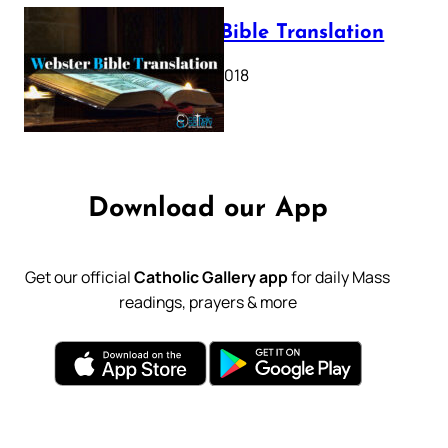
Webster Bible Translation
October 11, 2018
Download our App
Get our official
Catholic Gallery app
for daily Mass
readings, prayers & more