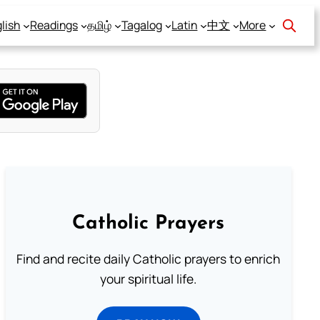
lish
Readings
தமிழ்
Tagalog
Latin
中文
More
Catholic Prayers
Find and recite daily Catholic prayers to enrich
your spiritual life.