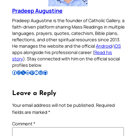
Pradeep Augustine
Pradeep Augustine is the founder of Catholic Gallery, a
faith-driven platform sharing Mass Readings in multiple
languages, prayers, quotes, catechism, Bible plans,
reflections, and other spiritual resources since 2013.
He manages the website and the official
Android
/
iOS
apps alongside his professional career (
Read his
story
). Stay connected with him on the official social
profiles below.
Follow Pradeep on Facebook
Follow Pradeep on Instagram
Follow Pradeep on X
Follow Pradeep on LinkedIn
Follow Pradeep on Pinterest
Subscribe to Pradeep’s Youtube Channel
Follow Pradeep on WordPress
Follow Pradeep on GitHub
Leave a Reply
Your email address will not be published.
Required
fields are marked
*
Comment
*