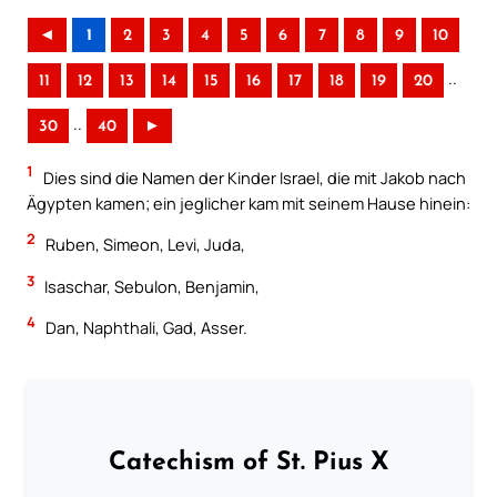
◄
1
2
3
4
5
6
7
8
9
10
..
11
12
13
14
15
16
17
18
19
20
..
30
40
►
1
Dies sind die Namen der Kinder Israel, die mit Jakob nach
Ägypten kamen; ein jeglicher kam mit seinem Hause hinein:
2
Ruben, Simeon, Levi, Juda,
3
Isaschar, Sebulon, Benjamin,
4
Dan, Naphthali, Gad, Asser.
Catechism of St. Pius X