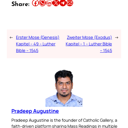
Share this article on Facebook
Share this article on WhatsApp
Share this article on LinkedIn
Share this article on X
Share this article on Telegram
Email this Article
Share:
←
Erster Mose (Genesis)
Zweiter Mose (Exodus)
→
Kapitel – 49 – Luther
Kapitel – 1 – Luther Bible
Bible – 1545
– 1545
Pradeep Augustine
Pradeep Augustine is the founder of Catholic Gallery, a
faith-driven platform sharing Mass Readings in multiple