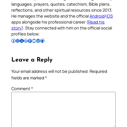
languages, prayers, quotes, catechism, Bible plans,
reflections, and other spiritual resources since 2013.
He manages the website and the official
Android
/
iOS
apps alongside his professional career (
Read his
story
). Stay connected with him on the official social
profiles below.
Follow Pradeep on Facebook
Follow Pradeep on Instagram
Follow Pradeep on X
Follow Pradeep on LinkedIn
Follow Pradeep on Pinterest
Subscribe to Pradeep’s Youtube Channel
Follow Pradeep on WordPress
Follow Pradeep on GitHub
Leave a Reply
Your email address will not be published.
Required
fields are marked
*
Comment
*