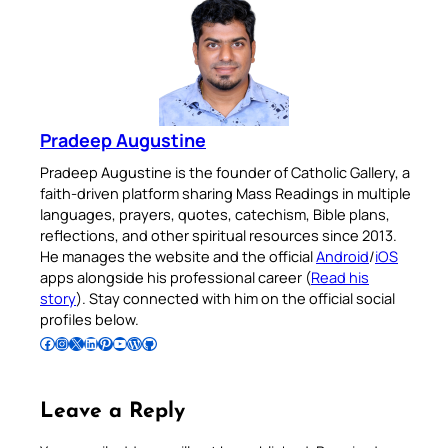
Pradeep Augustine
Pradeep Augustine is the founder of Catholic Gallery, a
faith-driven platform sharing Mass Readings in multiple
languages, prayers, quotes, catechism, Bible plans,
reflections, and other spiritual resources since 2013.
He manages the website and the official
Android
/
iOS
apps alongside his professional career (
Read his
story
). Stay connected with him on the official social
profiles below.
Follow Pradeep on Facebook
Follow Pradeep on Instagram
Follow Pradeep on X
Follow Pradeep on LinkedIn
Follow Pradeep on Pinterest
Subscribe to Pradeep’s Youtube Channel
Follow Pradeep on WordPress
Follow Pradeep on GitHub
Leave a Reply