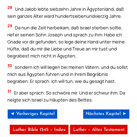
28
Und Jakob lebte siebzehn Jahre in Ägyptenland, daß
sein ganzes Alter ward hundertsiebenundvierzig Jahre.
29
Da nun die Zeit herbeikam, daß Israel sterben sollte,
rief er seinen Sohn Joseph und sprach zu ihm: Habe ich
Gnade vor dir gefunden, so lege deine Hand unter meine
Hüfte, daß du mir die Liebe und Treue an mir tust und
begrabest mich nicht in Ägypten;
30
sondern ich will liegen bei meinen Vätern, und du sollst
mich aus Ägypten führen und in ihrem Begräbnis
begraben. Er sprach: Ich will tun, wie du gesagt hast.
31
Er aber sprach: So schwöre mir. Und er schwur ihm. Da
neigte sich Israel zu Häupten des Bettes.
◄ Vorheriges Kapitel
Nächstes Kapitel ►
Luther Bible 1545 – Index
Luther – Altes Testament