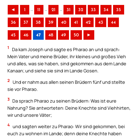
..
..
..
◄
1
11
21
31
32
33
34
35
36
37
38
39
40
41
42
43
44
45
46
47
48
49
50
►
1
Da kam Joseph und sagte es Pharao an und sprach:
Mein Vater und meine Brüder, ihr kleines und großes Vieh
und alles, was sie haben, sind gekommen aus dem Lande
Kanaan; und siehe sie sind im Lande Gosen.
2
Und er nahm aus allen seinen Brüdern fünf und stellte
sie vor Pharao.
3
Da sprach Pharao zu seinen Brüdern: Was ist eure
Nahrung? Sie antworteten: Deine Knechte sind Viehhirten,
wir und unsere Väter;
4
und sagten weiter zu Pharao: Wir sind gekommen, bei
euch zu wohnen im Lande; denn deine Knechte haben