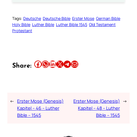
Tags:
Deutsche
Deutsche Bible
Erster Mose
German Bible
Holy Bible
Luther Bible
Luther Bible 1545
Old Testament
Protestant
Share this article on Facebook
Share this article on WhatsApp
Share this article on LinkedIn
Share this article on X
Share this article on Telegram
Email this Article
Share:
←
Erster Mose (Genesis)
Erster Mose (Genesis)
→
Kapitel – 46 – Luther
Kapitel – 48 – Luther
Bible – 1545
Bible – 1545