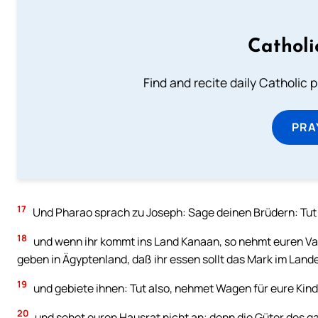
Catholi
Find and recite daily Catholic pr
PRA
17
Und Pharao sprach zu Joseph: Sage deinen Brüdern: Tut al
18
und wenn ihr kommt ins Land Kanaan, so nehmt euren Vate
geben in Ägyptenland, daß ihr essen sollt das Mark im Land
19
und gebiete ihnen: Tut also, nehmet Wagen für eure Kin
20
und sehet euren Hausrat nicht an; denn die Güter des g