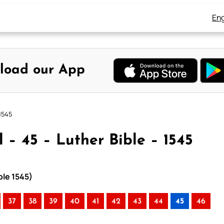
Eng
load our App
 1545
 – 45 – Luther Bible – 1545
ble 1545)
37
38
39
40
41
42
43
44
45
46