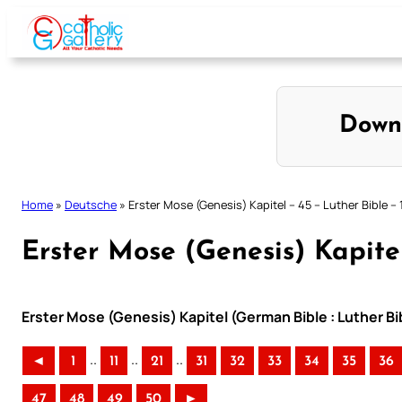
Skip
to
content
Down
Home
»
Deutsche
»
Erster Mose (Genesis) Kapitel – 45 – Luther Bible –
Erster Mose (Genesis) Kapitel
Erster Mose (Genesis) Kapitel (German Bible : Luther Bi
..
..
..
◄
1
11
21
31
32
33
34
35
36
47
48
49
50
►