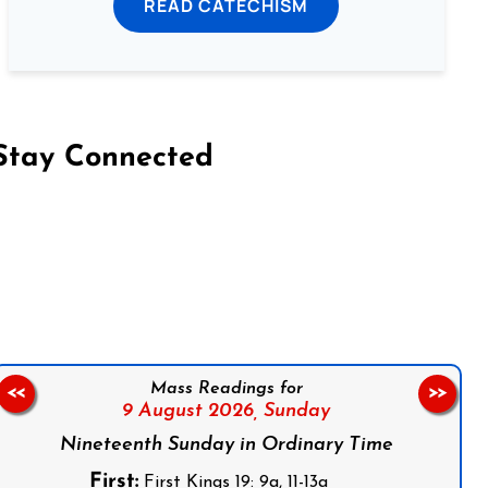
READ CATECHISM
Stay Connected
on Facebook
Follow us on Instagram
Follow us on X
Subscribe to our YouTube Channel
Follow us on WhatsApp
Mass Readings for
<<
>>
9 August 2026,
Sunday
Nineteenth Sunday in Ordinary Time
First:
First Kings 19: 9a, 11-13a