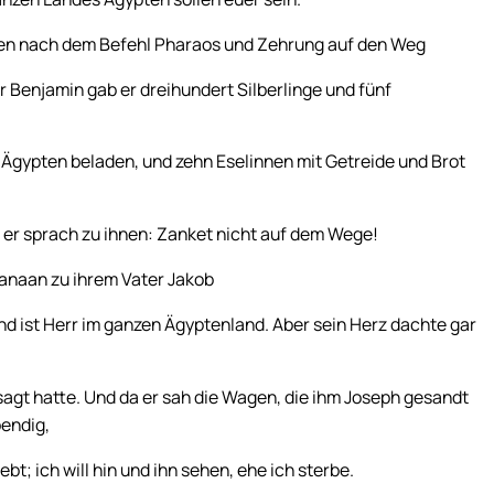
agen nach dem Befehl Pharaos und Zehrung auf den Weg
er Benjamin gab er dreihundert Silberlinge und fünf
 Ägypten beladen, und zehn Eselinnen mit Getreide und Brot
nd er sprach zu ihnen: Zanket nicht auf dem Wege!
Kanaan zu ihrem Vater Jakob
d ist Herr im ganzen Ägyptenland. Aber sein Herz dachte gar
esagt hatte. Und da er sah die Wagen, die ihm Joseph gesandt
bendig,
t; ich will hin und ihn sehen, ehe ich sterbe.