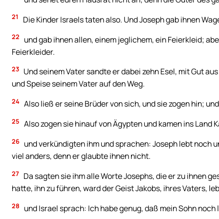
21
Die Kinder Israels taten also. Und Joseph gab ihnen W
22
und gab ihnen allen, einem jeglichem, ein Feierkleid; ab
Feierkleider.
23
Und seinem Vater sandte er dabei zehn Esel, mit Gut aus
und Speise seinem Vater auf den Weg.
24
Also ließ er seine Brüder von sich, und sie zogen hin; u
25
Also zogen sie hinauf von Ägypten und kamen ins Land 
26
und verkündigten ihm und sprachen: Joseph lebt noch un
viel anders, denn er glaubte ihnen nicht.
27
Da sagten sie ihm alle Worte Josephs, die er zu ihnen g
hatte, ihn zu führen, ward der Geist Jakobs, ihres Vaters, le
28
und Israel sprach: Ich habe genug, daß mein Sohn noch leb