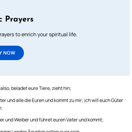
c Prayers
ayers to enrich your spiritual life.
Y NOW
so, beladet eure Tiere, zieht hin;
r und alle die Euren und kommt zu mir; ich will euch Güter
e;
der und Weiber und führet euren Vater und kommt;
anzen Landes Ägypten sollen euer sein.