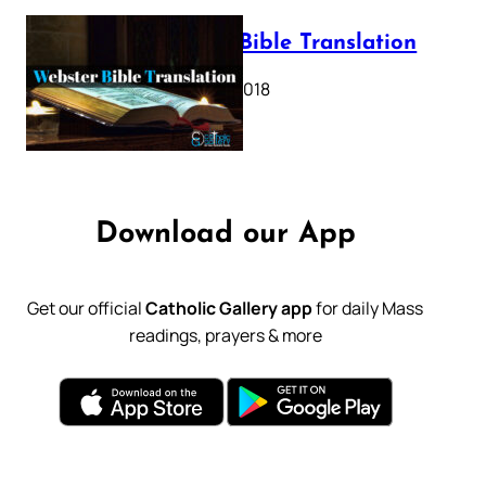
Webster Bible Translation
October 11, 2018
Download our App
Get our official
Catholic Gallery app
for daily Mass
readings, prayers & more