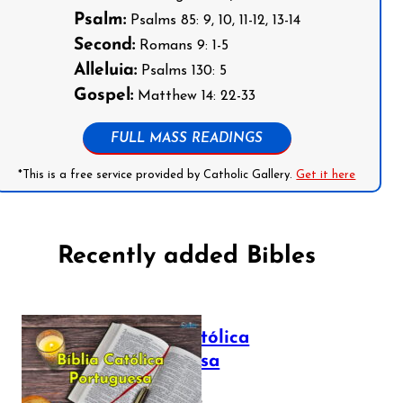
Psalm:
Psalms 85: 9, 10, 11-12, 13-14
Second:
Romans 9: 1-5
Alleluia:
Psalms 130: 5
Gospel:
Matthew 14: 22-33
FULL MASS READINGS
*This is a free service provided by Catholic Gallery.
Get it here
Recently added Bibles
Bíblia Católica
Portuguesa
July 16, 2025