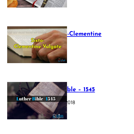
The Sixto-Clementine
Vulgate
July 12, 2025
Luther Bible – 1545
October 17, 2018