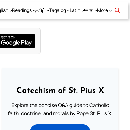
lish
Readings
தமிழ்
Tagalog
Latin
中文
More
Catechism of St. Pius X
Explore the concise Q&A guide to Catholic
faith, doctrine, and morals by Pope St. Pius X.