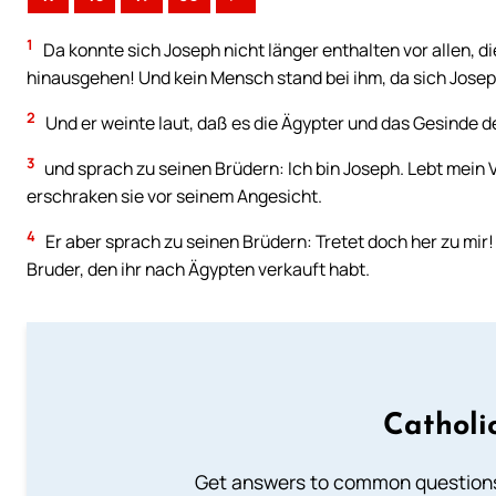
1
Da konnte sich Joseph nicht länger enthalten vor allen, di
hinausgehen! Und kein Mensch stand bei ihm, da sich Jose
2
Und er weinte laut, daß es die Ägypter und das Gesinde d
3
und sprach zu seinen Brüdern: Ich bin Joseph. Lebt mein 
erschraken sie vor seinem Angesicht.
4
Er aber sprach zu seinen Brüdern: Tretet doch her zu mir!
Bruder, den ihr nach Ägypten verkauft habt.
Catholi
Get answers to common questions 