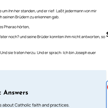
e um ihn her standen, und er rief: Laßt jedermann von mir
ph seinen Brüdern zu erkennen gab.
es Pharao hörten,
Vater noch? und seine Brüder konnten ihm nicht antworten, so
 Und sie traten herzu. Und er sprach: Ich bin Joseph euer
Follow us 
c Answers
about Catholic faith and practices.