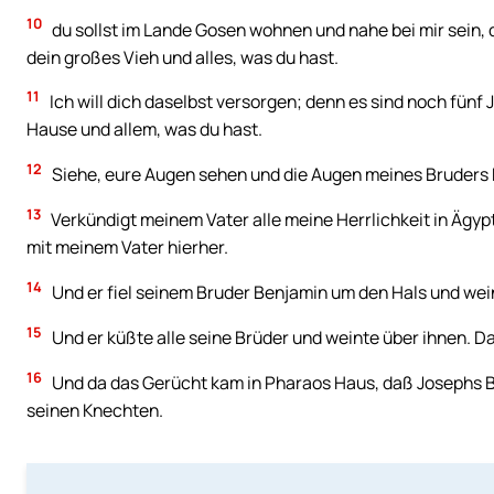
10
du sollst im Lande Gosen wohnen und nahe bei mir sein, d
dein großes Vieh und alles, was du hast.
11
Ich will dich daselbst versorgen; denn es sind noch fünf
Hause und allem, was du hast.
12
Siehe, eure Augen sehen und die Augen meines Bruders B
13
Verkündigt meinem Vater alle meine Herrlichkeit in Ägypt
mit meinem Vater hierher.
14
Und er fiel seinem Bruder Benjamin um den Hals und wei
15
Und er küßte alle seine Brüder und weinte über ihnen. D
16
Und da das Gerücht kam in Pharaos Haus, daß Josephs B
seinen Knechten.