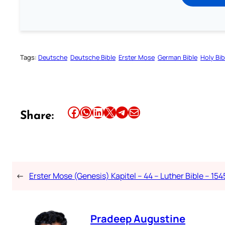
Tags:
Deutsche
Deutsche Bible
Erster Mose
German Bible
Holy Bib
Share this article on Facebook
Share this article on WhatsApp
Share this article on LinkedIn
Share this article on X
Share this article on Telegram
Email this Article
Share:
←
Erster Mose (Genesis) Kapitel – 44 – Luther Bible – 154
Pradeep Augustine