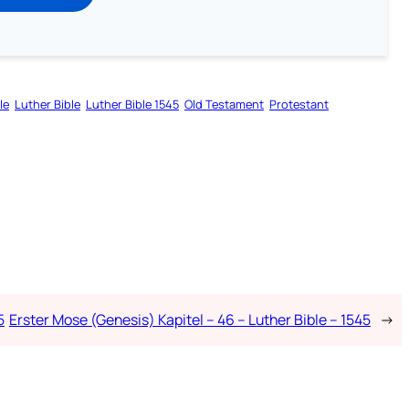
le
Luther Bible
Luther Bible 1545
Old Testament
Protestant
5
Erster Mose (Genesis) Kapitel – 46 – Luther Bible – 1545
→