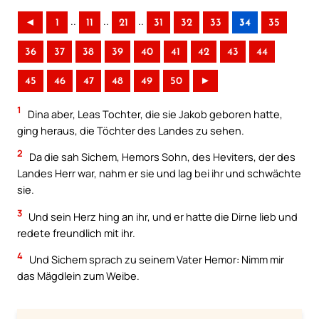
..
..
..
◄
1
11
21
31
32
33
34
35
36
37
38
39
40
41
42
43
44
45
46
47
48
49
50
►
1
Dina aber, Leas Tochter, die sie Jakob geboren hatte,
ging heraus, die Töchter des Landes zu sehen.
2
Da die sah Sichem, Hemors Sohn, des Heviters, der des
Landes Herr war, nahm er sie und lag bei ihr und schwächte
sie.
3
Und sein Herz hing an ihr, und er hatte die Dirne lieb und
redete freundlich mit ihr.
4
Und Sichem sprach zu seinem Vater Hemor: Nimm mir
das Mägdlein zum Weibe.