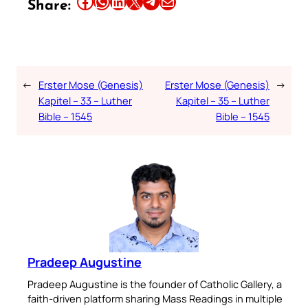
Share this article on Facebook
Share this article on WhatsApp
Share this article on LinkedIn
Share this article on X
Share this article on Telegram
Email this Article
Share:
←
Erster Mose (Genesis)
Erster Mose (Genesis)
→
Kapitel – 33 – Luther
Kapitel – 35 – Luther
Bible – 1545
Bible – 1545
Pradeep Augustine
Pradeep Augustine is the founder of Catholic Gallery, a
faith-driven platform sharing Mass Readings in multiple