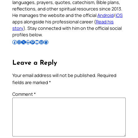
languages, prayers, quotes, catechism, Bible plans,
reflections, and other spiritual resources since 2013.
He manages the website and the official
Android
/
iOS
apps alongside his professional career (
Read his
story
). Stay connected with him on the official social
profiles below.
Follow Pradeep on Facebook
Follow Pradeep on Instagram
Follow Pradeep on X
Follow Pradeep on LinkedIn
Follow Pradeep on Pinterest
Subscribe to Pradeep’s Youtube Channel
Follow Pradeep on WordPress
Follow Pradeep on GitHub
Leave a Reply
Your email address will not be published.
Required
fields are marked
*
Comment
*