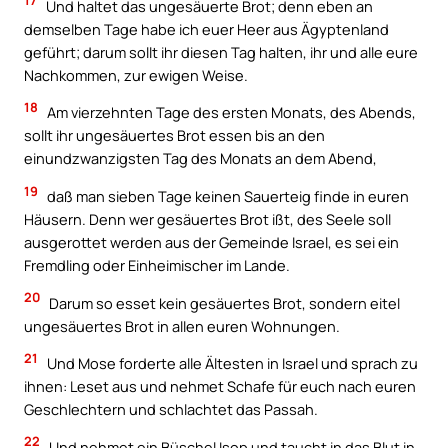
17
Und haltet das ungesäuerte Brot; denn eben an
demselben Tage habe ich euer Heer aus Ägyptenland
geführt; darum sollt ihr diesen Tag halten, ihr und alle eure
Nachkommen, zur ewigen Weise.
18
Am vierzehnten Tage des ersten Monats, des Abends,
sollt ihr ungesäuertes Brot essen bis an den
einundzwanzigsten Tag des Monats an dem Abend,
19
daß man sieben Tage keinen Sauerteig finde in euren
Häusern. Denn wer gesäuertes Brot ißt, des Seele soll
ausgerottet werden aus der Gemeinde Israel, es sei ein
Fremdling oder Einheimischer im Lande.
20
Darum so esset kein gesäuertes Brot, sondern eitel
ungesäuertes Brot in allen euren Wohnungen.
21
Und Mose forderte alle Ältesten in Israel und sprach zu
ihnen: Leset aus und nehmet Schafe für euch nach euren
Geschlechtern und schlachtet das Passah.
22
Und nehmet ein Büschel Isop und taucht in das Blut in