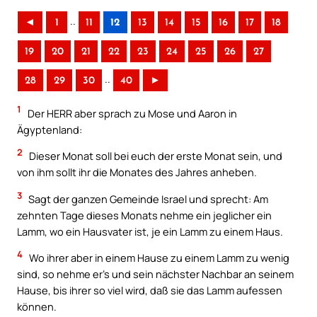
..
◄
1
11
12
13
14
15
16
17
18
19
20
21
22
23
24
25
26
27
..
28
29
30
40
►
1
Der HERR aber sprach zu Mose und Aaron in
Ägyptenland:
2
Dieser Monat soll bei euch der erste Monat sein, und
von ihm sollt ihr die Monates des Jahres anheben.
3
Sagt der ganzen Gemeinde Israel und sprecht: Am
zehnten Tage dieses Monats nehme ein jeglicher ein
Lamm, wo ein Hausvater ist, je ein Lamm zu einem Haus.
4
Wo ihrer aber in einem Hause zu einem Lamm zu wenig
sind, so nehme er’s und sein nächster Nachbar an seinem
Hause, bis ihrer so viel wird, daß sie das Lamm aufessen
können.