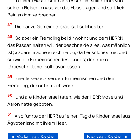
In einem Hause soll man’s essen; ihr sollt nichts von
seinem Fleisch hinaus vor das Haus tragen und sollt kein
Bein an ihm zerbrechen.
47
Die ganze Gemeinde Israel soll solches tun.
48
So aber ein Fremdling bei dir wohnt und dem HERRN
das Passah halten will, der beschneide alles, was männlich
ist; alsdann mache er sich herzu, daß er solches tue, und
sei wie ein Einheimischer des Landes; denn kein
Unbeschnittener soll davon essen.
49
Einerlei Gesetz sei dem Einheimischen und dem
Fremdling, der unter euch wohnt.
50
Und alle Kinder Israel taten, wie der HERR Mose und
Aaron hatte geboten.
51
Also führte der HERR auf einen Tag die Kinder Israel aus
Ägyptenland mit ihrem Heer.
◄ Vorheriges Kapitel
Nächstes Kapitel ►