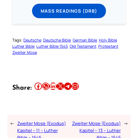
MASS READINGS (DRB)
Tags:
Deutsche
Deutsche Bible
German Bible
Holy Bible
Luther Bible
Luther Bible 1545
Old Testament
Protestant
Zweiter Mose
Share this article on Facebook
Share this article on WhatsApp
Share this article on LinkedIn
Share this article on X
Share this article on Telegram
Email this Article
Share:
←
Zweiter Mose (Exodus)
Zweiter Mose (Exodus)
→
Kapitel – 11 – Luther
Kapitel – 13 – Luther
Bible – 1545
Bible – 1545