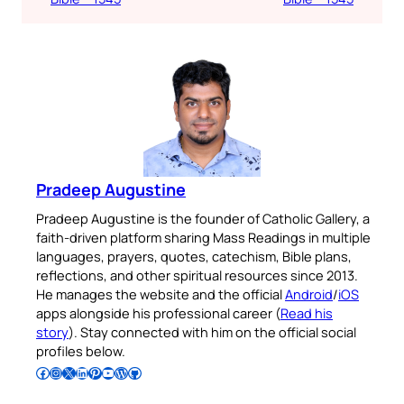
Pradeep Augustine
Pradeep Augustine is the founder of Catholic Gallery, a
faith-driven platform sharing Mass Readings in multiple
languages, prayers, quotes, catechism, Bible plans,
reflections, and other spiritual resources since 2013.
He manages the website and the official
Android
/
iOS
apps alongside his professional career (
Read his
story
). Stay connected with him on the official social
profiles below.
Follow Pradeep on Facebook
Follow Pradeep on Instagram
Follow Pradeep on X
Follow Pradeep on LinkedIn
Follow Pradeep on Pinterest
Subscribe to Pradeep’s Youtube Channel
Follow Pradeep on WordPress
Follow Pradeep on GitHub