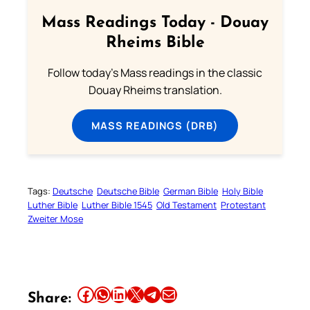
Mass Readings Today - Douay
Rheims Bible
Follow today's Mass readings in the classic
Douay Rheims translation.
MASS READINGS (DRB)
Tags:
Deutsche
Deutsche Bible
German Bible
Holy Bible
Luther Bible
Luther Bible 1545
Old Testament
Protestant
Zweiter Mose
Share this article on Facebook
Share this article on WhatsApp
Share this article on LinkedIn
Share this article on X
Share this article on Telegram
Email this Article
Share: