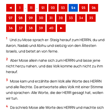
..
..
◄
1
11
21
22
23
24
25
26
27
28
29
30
31
32
33
34
35
36
37
38
39
40
►
1
Und zu Mose sprach er: Steig herauf zum HERRN, du und
Aaron, Nadab und Abihu und siebzig von den Ältesten
Israels, und betet an von ferne.
2
Aber Mose allein nahe sich zum HERRN und lasse jene
nicht herzu nahen, und das Volk komme auch nicht zu ihm
herauf.
3
Mose kam und erzählte dem Volk alle Worte des HERRN
und alle Rechte. Da antwortete alles Volk mit einer Stimme
und sprachen: Alle Worte, die der HERR gesagt hat, wollen
wir tun.
4
Da schrieb Mose alle Worte des HERRN und machte sich