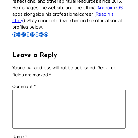
reflections, and other spiritual resources since 2013.
He manages the website and the official
Android
/
iOS
apps alongside his professional career (
Read his
story
). Stay connected with him on the official social
profiles below.
Follow Pradeep on Facebook
Follow Pradeep on Instagram
Follow Pradeep on X
Follow Pradeep on LinkedIn
Follow Pradeep on Pinterest
Subscribe to Pradeep’s Youtube Channel
Follow Pradeep on WordPress
Follow Pradeep on GitHub
Leave a Reply
Your email address will not be published.
Required
fields are marked
*
Comment
*
Name
*