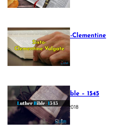
The Sixto-Clementine
Vulgate
July 12, 2025
Luther Bible – 1545
October 17, 2018