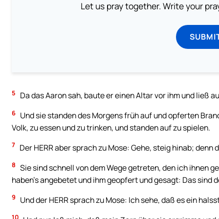
Let us pray together. Write your pr
SUBMI
5
Da das Aaron sah, baute er einen Altar vor ihm und ließ 
6
Und sie standen des Morgens früh auf und opferten Bran
Volk, zu essen und zu trinken, und standen auf zu spielen.
7
Der HERR aber sprach zu Mose: Gehe, steig hinab; denn de
8
Sie sind schnell von dem Wege getreten, den ich ihnen g
haben’s angebetet und ihm geopfert und gesagt: Das sind de
9
Und der HERR sprach zu Mose: Ich sehe, daß es ein halssta
10