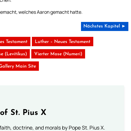
chen.
n gemacht, welches Aaron gemacht hatte.
Nächstes Kapitel ►
tes Testament
Luther – Neues Testament
e (Levitikus)
Vierter Mose (Numeri)
 Gallery Main Site
of St. Pius X
aith, doctrine, and morals by Pope St. Pius X.