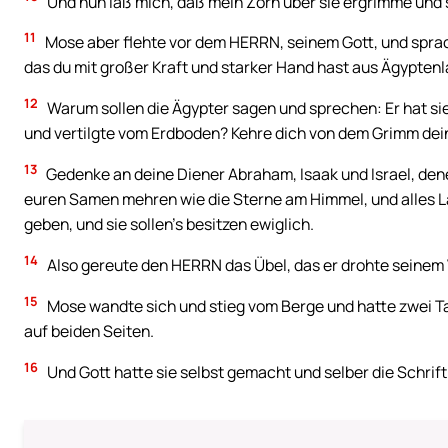
Und nun laß mich, daß mein Zorn über sie ergrimme und si
11
Mose aber flehte vor dem HERRN, seinem Gott, und sprac
das du mit großer Kraft und starker Hand hast aus Ägypten
12
Warum sollen die Ägypter sagen und sprechen: Er hat sie
und vertilgte vom Erdboden? Kehre dich von dem Grimm dein
13
Gedenke an deine Diener Abraham, Isaak und Israel, dene
euren Samen mehren wie die Sterne am Himmel, und alles L
geben, und sie sollen’s besitzen ewiglich.
14
Also gereute den HERRN das Übel, das er drohte seinem V
15
Mose wandte sich und stieg vom Berge und hatte zwei Ta
auf beiden Seiten.
16
Und Gott hatte sie selbst gemacht und selber die Schrif