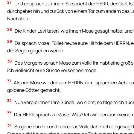
27
Und er sprach zu ihnen: So spricht der HERR, der Gott Is
durchgehet hin und zurück von einem Tor zum andern das La
Nächsten.
28
Die Kinder Levi taten, wie ihnen Mose gesagt hatte; und
29
Da sprach Mose: Füllet heute eure Hände dem HERRN, ei
der Segen gegeben werde.
30
Des Morgens sprach Mose zum Volk: Ihr habt eine große 
ich vielleicht eure Sünde versöhnen möge.
31
Als nun Mose wieder zum HERRN kam, sprach er: Ach, das
goldene Götter gemacht.
32
Nun vergib ihnen ihre Sünde; wo nicht, so tilge mich au
33
Der HERR sprach zu Mose: Was? Ich will den aus meinem B
34
So gehe nun hin und führe das Volk, dahin ich dir gesagt 