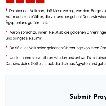
1
Da aber das Volk sah, daß Mose verzog, von dem Berge zu
Auf, mache uns Götter, die vor uns her gehen! Denn wir wis
Ägyptenland geführt hat.
2
Aaron sprach zu ihnen: Reißt ab die goldenen Ohrenringe
und bringet sie zu mir.
3
Da riß alles Volk seine goldenen Ohrenringe von ihren Ohr
4
Und er nahm sie von ihren Händen und entwarf’s mit eine
Das sind deine Götter, Israel, die dich aus Ägyptenland gef
Submit Pray