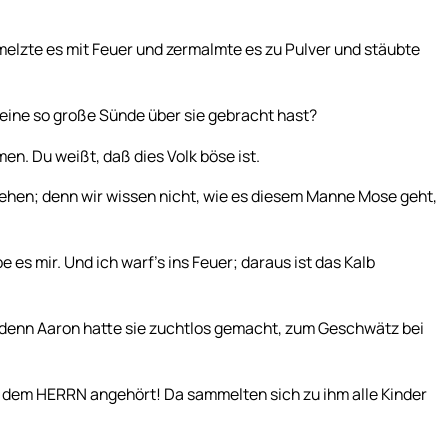
elzte es mit Feuer und zermalmte es zu Pulver und stäubte
 eine so große Sünde über sie gebracht hast?
en. Du weißt, daß dies Volk böse ist.
gehen; denn wir wissen nicht, wie es diesem Manne Mose geht,
e es mir. Und ich warf’s ins Feuer; daraus ist das Kalb
denn Aaron hatte sie zuchtlos gemacht, zum Geschwätz bei
er dem HERRN angehört! Da sammelten sich zu ihm alle Kinder