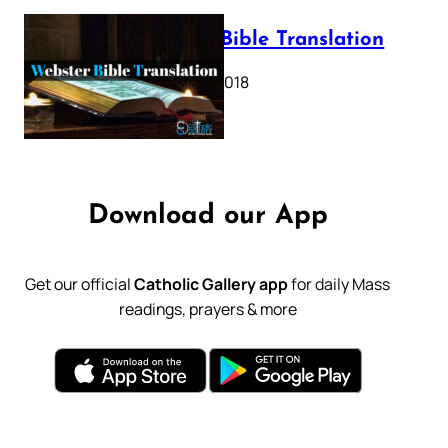
Webster Bible Translation
October 11, 2018
Download our App
Get our official
Catholic Gallery app
for daily Mass
readings, prayers & more