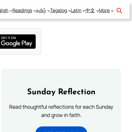
lish
Readings
தமிழ்
Tagalog
Latin
中文
More
Sunday Reflection
Read thoughtful reflections for each Sunday
and grow in faith.