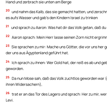
Hand und zerbrach sie unten am Berge
20
und nahm das Kalb, das sie gemacht hatten, und zerschm
es aufs Wasser und gab’s den Kindern Israel zu trinken
21
und sprach zu Aaron: Was hat dir das Volk getan, daß du
22
Aaron sprach: Mein Herr lasse seinen Zorn nicht ergrimm
23
Sie sprachen zu mir: Mache uns Götter, die vor uns her 
der uns aus Ägyptenland geführt hat.
24
Ich sprach zu ihnen: Wer Gold hat, der reiß es ab und geb
geworden.
25
Da nun Mose sah, daß das Volk zuchtlos geworden war (
ihren Widersachern),
26
trat er an das Tor des Lagers und sprach: Her zu mir, w
Levi.