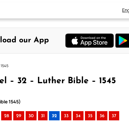
Eng
load our App
 1545
l – 32 – Luther Bible – 1545
ible 1545)
28
29
30
31
32
33
34
35
36
37