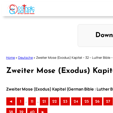
Skip
to
content
Down
Home
»
Deutsche
»
Zweiter Mose (Exodus) Kapitel – 32 – Luther Bible –
Zweiter Mose (Exodus) Kapite
Zweiter Mose (Exodus) Kapitel (German Bible : Luther B
..
..
◄
1
11
21
22
23
24
25
26
27
38
39
40
►