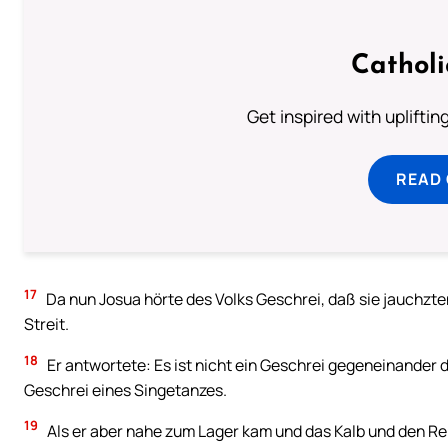
Cathol
Get inspired with uplifti
READ
17
Da nun Josua hörte des Volks Geschrei, daß sie jauchzten
Streit.
18
Er antwortete: Es ist nicht ein Geschrei gegeneinander d
Geschrei eines Singetanzes.
19
Als er aber nahe zum Lager kam und das Kalb und den Rei