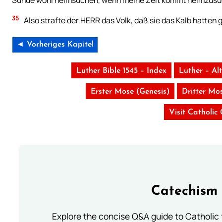
Sünde wohl heimsuchen, wenn meine Zeit kommt heimzusu
35
Also strafte der HERR das Volk, daß sie das Kalb hatte
◄ Vorheriges Kapitel
Luther Bible 1545 – Index
Luther – Al
Erster Mose (Genesis)
Dritter Mos
Visit Catholic
Catechism 
Explore the concise Q&A guide to Catholic f