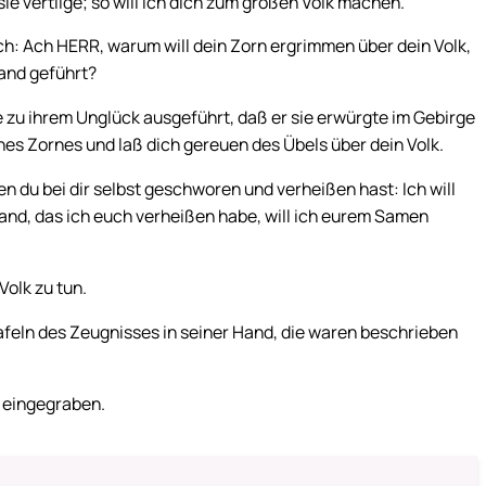
e vertilge; so will ich dich zum großen Volk machen.
h: Ach HERR, warum will dein Zorn ergrimmen über dein Volk,
land geführt?
 zu ihrem Unglück ausgeführt, daß er sie erwürgte im Gebirge
es Zornes und laß dich gereuen des Übels über dein Volk.
n du bei dir selbst geschworen und verheißen hast: Ich will
and, das ich euch verheißen habe, will ich eurem Samen
olk zu tun.
feln des Zeugnisses in seiner Hand, die waren beschrieben
t eingegraben.