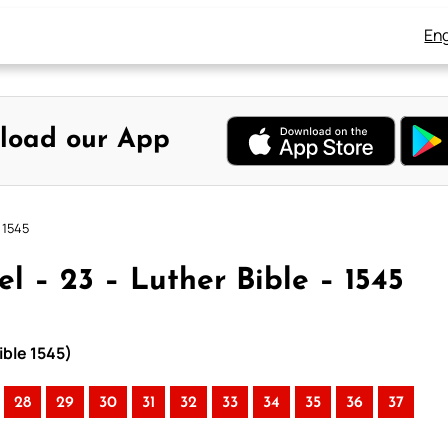
Eng
load our App
 1545
l – 23 – Luther Bible – 1545
ible 1545)
28
29
30
31
32
33
34
35
36
37