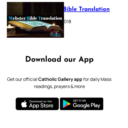
Webster Bible Translation
October 11, 2018
Download our App
Get our official
Catholic Gallery app
for daily Mass
readings, prayers & more