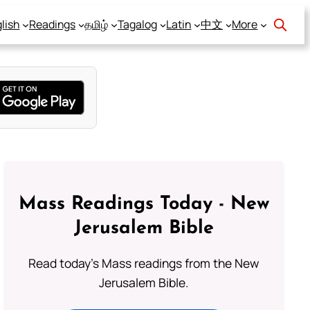
lish
Readings
தமிழ்
Tagalog
Latin
中文
More
Mass Readings Today - New
Jerusalem Bible
Read today's Mass readings from the New
Jerusalem Bible.