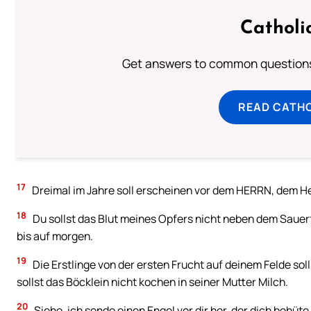
Catholi
Get answers to common questions 
READ CATH
17
Dreimal im Jahre soll erscheinen vor dem HERRN, dem Herr
18
Du sollst das Blut meines Opfers nicht neben dem Sauert
bis auf morgen.
19
Die Erstlinge von der ersten Frucht auf deinem Felde sol
sollst das Böcklein nicht kochen in seiner Mutter Milch.
20
Siehe, ich sende einen Engel vor dir her, der dich behüt