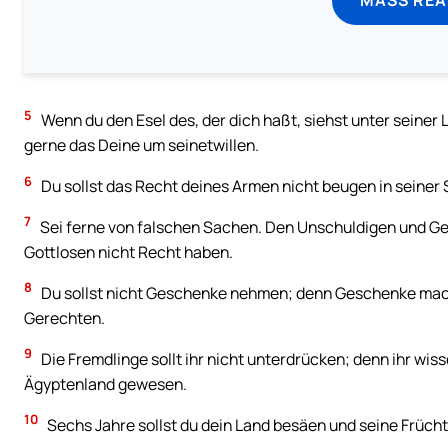
5
Wenn du den Esel des, der dich haßt, siehst unter seiner L
gerne das Deine um seinetwillen.
6
Du sollst das Recht deines Armen nicht beugen in seiner
7
Sei ferne von falschen Sachen. Den Unschuldigen und Ger
Gottlosen nicht Recht haben.
8
Du sollst nicht Geschenke nehmen; denn Geschenke mach
Gerechten.
9
Die Fremdlinge sollt ihr nicht unterdrücken; denn ihr wiss
Ägyptenland gewesen.
10
Sechs Jahre sollst du dein Land besäen und seine Früch