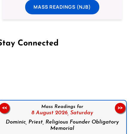
MASS READINGS (NJB)
Stay Connected
on Facebook
Follow us on Instagram
Follow us on X
Subscribe to our YouTube Channel
Follow us on WhatsApp
Mass Readings for
<<
>>
8 August 2026,
Saturday
Dominic, Priest, Religious Founder Obligatory
Memorial