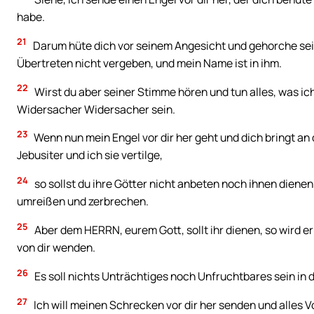
habe.
21
Darum hüte dich vor seinem Angesicht und gehorche sein
Übertreten nicht vergeben, und mein Name ist in ihm.
22
Wirst du aber seiner Stimme hören und tun alles, was ich
Widersacher Widersacher sein.
23
Wenn nun mein Engel vor dir her geht und dich bringt an d
Jebusiter und ich sie vertilge,
24
so sollst du ihre Götter nicht anbeten noch ihnen dienen 
umreißen und zerbrechen.
25
Aber dem HERRN, eurem Gott, sollt ihr dienen, so wird er
von dir wenden.
26
Es soll nichts Unträchtiges noch Unfruchtbares sein in d
27
Ich will meinen Schrecken vor dir her senden und alles V