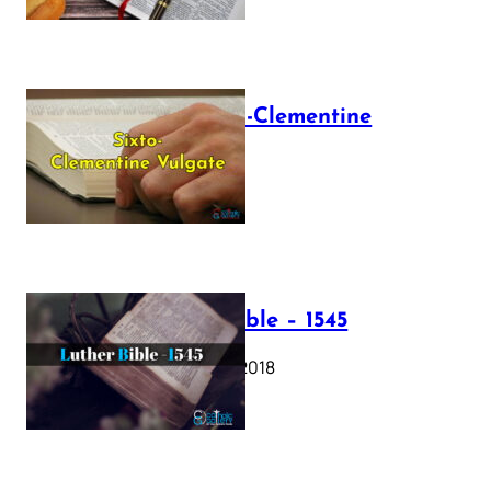
The Sixto-Clementine
Vulgate
July 12, 2025
Luther Bible – 1545
October 17, 2018