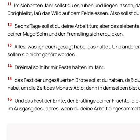
11
Im siebenten Jahr sollst du es ruhen und liegen lassen,
übrigbleibt, laß das Wild auf dem Felde essen. Also sollst 
12
Sechs Tage sollst du deine Arbeit tun; aber des siebente
deiner Magd Sohn und der Fremdling sich erquicken.
13
Alles, was ich euch gesagt habe, das haltet. Und andere
sollen sie nicht gehört werden.
14
Dreimal sollt ihr mir Feste halten im Jahr:
15
das Fest der ungesäuerten Brote sollst du halten, daß d
habe, um die Zeit des Monats Abib; denn in demselben bist d
16
Und das Fest der Ernte, der Erstlinge deiner Früchte, di
im Ausgang des Jahres, wenn du deine Arbeit eingesammelt