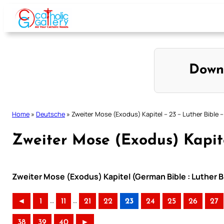
Skip
to
content
Down
Home
»
Deutsche
»
Zweiter Mose (Exodus) Kapitel – 23 – Luther Bible –
Zweiter Mose (Exodus) Kapite
Zweiter Mose (Exodus) Kapitel (German Bible : Luther B
..
..
◄
1
11
21
22
23
24
25
26
27
38
39
40
►