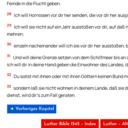
Feinde in die Flucht geben.
28
Ich will Hornissen vor dir her senden, die vor dir her aus
29
Ich will sie nicht auf ein Jahr ausstoßen vor dir, auf da
mehren;
30
einzeln nacheinander will ich sie vor dir her ausstoßen,
31
Und will deine Grenze setzen von dem Schilfmeer bis an 
ich will dir in deine Hand geben die Einwohner des Landes, da
32
Du sollst mit ihnen oder mit ihren Göttern keinen Bund 
33
sondern laß sie nicht wohnen in deinem Lande, daß sie d
dienst, wird dir’s zum Fall geraten.
◄ Vorheriges Kapitel
Luther Bible 1545 – Index
Luther – Al