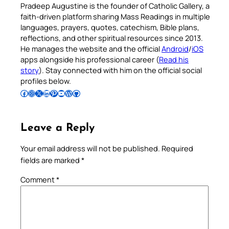
Pradeep Augustine is the founder of Catholic Gallery, a
faith-driven platform sharing Mass Readings in multiple
languages, prayers, quotes, catechism, Bible plans,
reflections, and other spiritual resources since 2013.
He manages the website and the official
Android
/
iOS
apps alongside his professional career (
Read his
story
). Stay connected with him on the official social
profiles below.
Follow Pradeep on Facebook
Follow Pradeep on Instagram
Follow Pradeep on X
Follow Pradeep on LinkedIn
Follow Pradeep on Pinterest
Subscribe to Pradeep’s Youtube Channel
Follow Pradeep on WordPress
Follow Pradeep on GitHub
Leave a Reply
Your email address will not be published.
Required
fields are marked
*
Comment
*