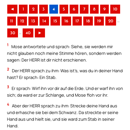
◄
1
2
3
4
5
6
7
8
9
10
..
11
12
13
14
15
16
17
18
19
20
..
30
40
►
1
Mose antwortete und sprach: Siehe, sie werden mir
nicht glauben noch meine Stimme hören, sondern werden
sagen: Der HERR ist dir nicht erschienen.
2
Der HERR sprach zu ihm: Was ist’s, was du in deiner Hand
hast? Er sprach: Ein Stab.
3
Er sprach: Wirf ihn vor dir auf die Erde. Und er warf ihn von
sich; da ward er zur Schlange, und Mose floh vor ihr.
4
Aber der HERR sprach zu ihm: Strecke deine Hand aus
und erhasche sie bei dem Schwanz. Da streckte er seine
Hand aus und hielt sie, und sie ward zum Stab in seiner
Hand.