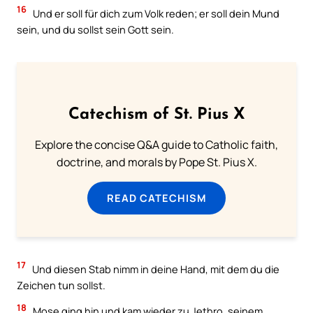
16
Und er soll für dich zum Volk reden; er soll dein Mund
sein, und du sollst sein Gott sein.
Catechism of St. Pius X
Explore the concise Q&A guide to Catholic faith,
doctrine, and morals by Pope St. Pius X.
READ CATECHISM
17
Und diesen Stab nimm in deine Hand, mit dem du die
Zeichen tun sollst.
18
Mose ging hin und kam wieder zu Jethro, seinem