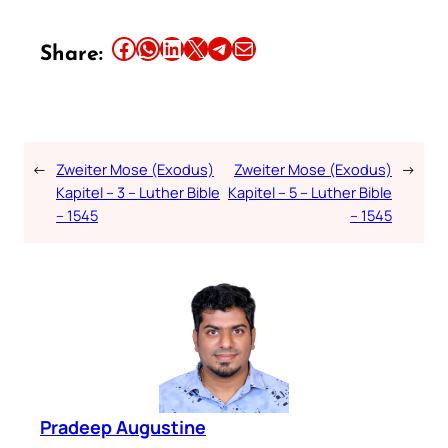
Share this article on Facebook
Share this article on WhatsApp
Share this article on LinkedIn
Share this article on X
Share this article on Telegram
Email this Article
Share:
←
Zweiter Mose (Exodus)
Zweiter Mose (Exodus)
→
Kapitel – 3 – Luther Bible
Kapitel – 5 – Luther Bible
– 1545
– 1545
Pradeep Augustine