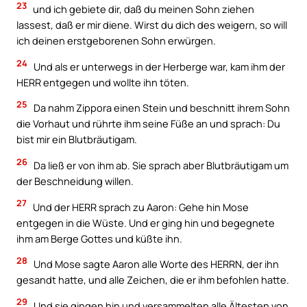
23
und ich gebiete dir, daß du meinen Sohn ziehen
lassest, daß er mir diene. Wirst du dich des weigern, so will
ich deinen erstgeborenen Sohn erwürgen.
24
Und als er unterwegs in der Herberge war, kam ihm der
HERR entgegen und wollte ihn töten.
25
Da nahm Zippora einen Stein und beschnitt ihrem Sohn
die Vorhaut und rührte ihm seine Füße an und sprach: Du
bist mir ein Blutbräutigam.
26
Da ließ er von ihm ab. Sie sprach aber Blutbräutigam um
der Beschneidung willen.
27
Und der HERR sprach zu Aaron: Gehe hin Mose
entgegen in die Wüste. Und er ging hin und begegnete
ihm am Berge Gottes und küßte ihn.
28
Und Mose sagte Aaron alle Worte des HERRN, der ihn
gesandt hatte, und alle Zeichen, die er ihm befohlen hatte.
29
Und sie gingen hin und versammelten alle Ältesten von