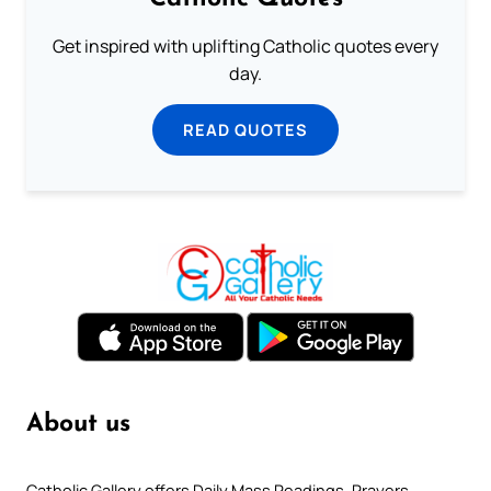
Get inspired with uplifting Catholic quotes every
day.
READ QUOTES
About us
Catholic Gallery offers Daily Mass Readings, Prayers,