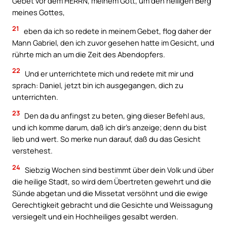
Gebet vor dem HERRN, meinem Gott, um den heiligen Berg
meines Gottes,
21
eben da ich so redete in meinem Gebet, flog daher der
Mann Gabriel, den ich zuvor gesehen hatte im Gesicht, und
rührte mich an um die Zeit des Abendopfers.
22
Und er unterrichtete mich und redete mit mir und
sprach: Daniel, jetzt bin ich ausgegangen, dich zu
unterrichten.
23
Den da du anfingst zu beten, ging dieser Befehl aus,
und ich komme darum, daß ich dir’s anzeige; denn du bist
lieb und wert. So merke nun darauf, daß du das Gesicht
verstehest.
24
Siebzig Wochen sind bestimmt über dein Volk und über
die heilige Stadt, so wird dem Übertreten gewehrt und die
Sünde abgetan und die Missetat versöhnt und die ewige
Gerechtigkeit gebracht und die Gesichte und Weissagung
versiegelt und ein Hochheiliges gesalbt werden.