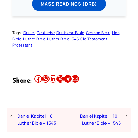
MASS READINGS (DRB)
Tags:
Daniel
Deutsche
Deutsche Bible
German Bible
Holy
Bible
Luther Bible
Luther Bible 1545
Old Testament
Protestant
Share this article on Facebook
Share this article on WhatsApp
Share this article on LinkedIn
Share this article on X
Share this article on Telegram
Email this Article
Share:
←
Daniel Kapitel – 8 –
Daniel Kapitel – 10 –
→
Luther Bible – 1545
Luther Bible – 1545