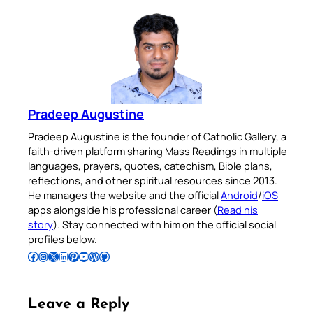
Pradeep Augustine
Pradeep Augustine is the founder of Catholic Gallery, a
faith-driven platform sharing Mass Readings in multiple
languages, prayers, quotes, catechism, Bible plans,
reflections, and other spiritual resources since 2013.
He manages the website and the official
Android
/
iOS
apps alongside his professional career (
Read his
story
). Stay connected with him on the official social
profiles below.
Follow Pradeep on Facebook
Follow Pradeep on Instagram
Follow Pradeep on X
Follow Pradeep on LinkedIn
Follow Pradeep on Pinterest
Subscribe to Pradeep’s Youtube Channel
Follow Pradeep on WordPress
Follow Pradeep on GitHub
Leave a Reply