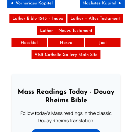
◄ Vorheriges Kapitel
Nächstes Kapitel ►
Luther Bible 1545 – Index
Luther – Altes Testament
Luther – Neues Testament
Hesekiel
Hosea
Joel
Visit Catholic Gallery Main Site
Mass Readings Today - Douay
Rheims Bible
Follow today's Mass readings in the classic
Douay Rheims translation.