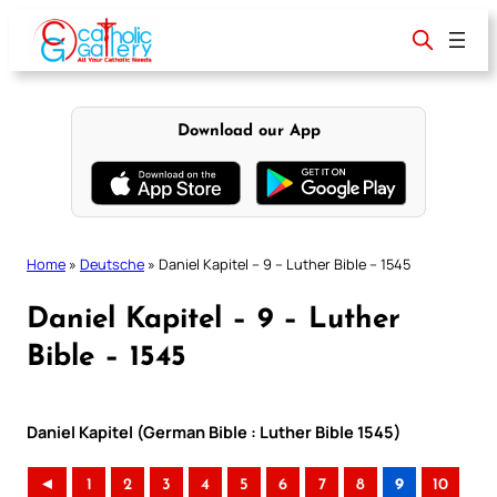
Skip
to
content
Download our App
Home
»
Deutsche
»
Daniel Kapitel – 9 – Luther Bible – 1545
Daniel Kapitel – 9 – Luther
Bible – 1545
Daniel Kapitel (German Bible : Luther Bible 1545)
◄
1
2
3
4
5
6
7
8
9
10