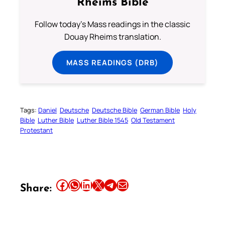
Rheims Bible
Follow today's Mass readings in the classic
Douay Rheims translation.
MASS READINGS (DRB)
Tags:
Daniel
Deutsche
Deutsche Bible
German Bible
Holy
Bible
Luther Bible
Luther Bible 1545
Old Testament
Protestant
Share this article on Facebook
Share this article on WhatsApp
Share this article on LinkedIn
Share this article on X
Share this article on Telegram
Email this Article
Share: