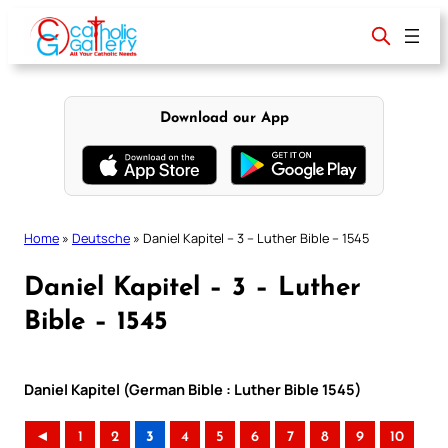
Skip
to
content
Download our App
Home
»
Deutsche
»
Daniel Kapitel – 3 – Luther Bible – 1545
Daniel Kapitel – 3 – Luther
Bible – 1545
Daniel Kapitel (German Bible : Luther Bible 1545)
◄
1
2
3
4
5
6
7
8
9
10