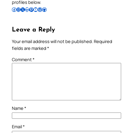
profiles below.
Follow Pradeep on Facebook
Follow Pradeep on Instagram
Follow Pradeep on X
Follow Pradeep on LinkedIn
Follow Pradeep on Pinterest
Subscribe to Pradeep’s Youtube Channel
Follow Pradeep on WordPress
Follow Pradeep on GitHub
Leave a Reply
Your email address will not be published.
Required
fields are marked
*
Comment
*
Name
*
Email
*