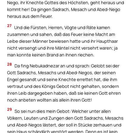
Nego, ihr Knechte Gottes des Höchsten, geht heraus und
kommt her! Da gingen Sadrach, Mesach und Abed-Nego
heraus aus dem Feuer.
27
Und die Fürsten, Herren, Vögte und Räte kamen
zusammen und sahen, daß das Feuer keine Macht am
Leibe dieser Männer bewiesen hatte und ihr Haupthaar
nicht versengt und ihre Mäntel nicht versehrt waren; ja
man konnte keinen Brand an ihnen riechen.
28
Da fing Nebukadnezar an und sprach: Gelobt sei der
Gott Sadrachs, Mesachs und Abed-Negos, der seinen
Engel gesandt und seine Knechte errettet hat, die ihm
vertraut und des Königs Gebot nicht gehalten, sondern
ihren Leib dargegeben haben, daß sie keinen Gott ehren
noch anbeten wollten als allein ihren Gott!
29
So sei nun dies mein Gebot: Welcher unter allen
Völkern, Leuten und Zungen den Gott Sadrachs, Mesachs
und Abed-Negos lästert, der soll in Stücke zerhauen und
sein Haus schändlich verstört werden. Denn es ist kein