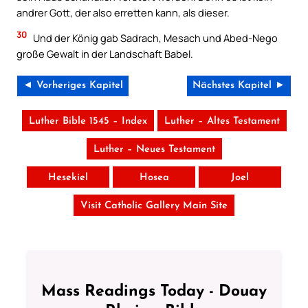
andrer Gott, der also erretten kann, als dieser.
30
Und der König gab Sadrach, Mesach und Abed-Nego
große Gewalt in der Landschaft Babel.
◄ Vorheriges Kapitel
Nächstes Kapitel ►
Luther Bible 1545 – Index
Luther – Altes Testament
Luther – Neues Testament
Hesekiel
Hosea
Joel
Visit Catholic Gallery Main Site
Mass Readings Today - Douay