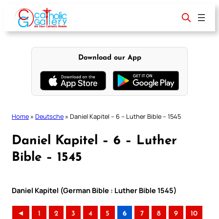
Skip
to
content
Download our App
Home
»
Deutsche
»
Daniel Kapitel – 6 – Luther Bible – 1545
Daniel Kapitel – 6 – Luther
Bible – 1545
Daniel Kapitel (German Bible : Luther Bible 1545)
◄
1
2
3
4
5
6
7
8
9
10