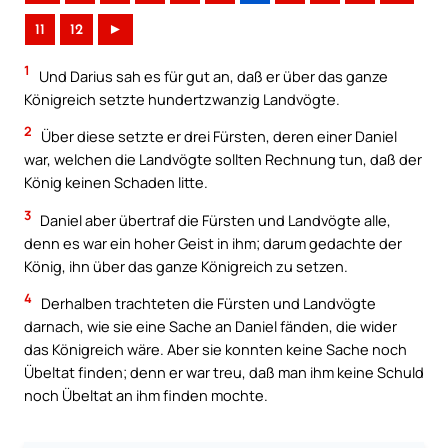
11
12
►
1
Und Darius sah es für gut an, daß er über das ganze
Königreich setzte hundertzwanzig Landvögte.
2
Über diese setzte er drei Fürsten, deren einer Daniel
war, welchen die Landvögte sollten Rechnung tun, daß der
König keinen Schaden litte.
3
Daniel aber übertraf die Fürsten und Landvögte alle,
denn es war ein hoher Geist in ihm; darum gedachte der
König, ihn über das ganze Königreich zu setzen.
4
Derhalben trachteten die Fürsten und Landvögte
darnach, wie sie eine Sache an Daniel fänden, die wider
das Königreich wäre. Aber sie konnten keine Sache noch
Übeltat finden; denn er war treu, daß man ihm keine Schuld
noch Übeltat an ihm finden mochte.