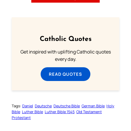
Catholic Quotes
Get inspired with uplifting Catholic quotes
every day.
READ QUOTES
Tags:
Daniel
Deutsche
Deutsche Bible
German Bible
Holy
Bible
Luther Bible
Luther Bible 1545
Old Testament
Protestant