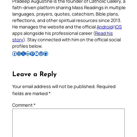
Pradeep Augustine is the founder of Catholic Gallery, a
faith-driven platform sharing Mass Readings in multiple
languages, prayers, quotes, catechism, Bible plans,
reflections, and other spiritual resources since 2013.
He manages the website and the official
Android
/
iOS
apps alongside his professional career (
Read his
story
). Stay connected with him on the official social
profiles below.
Follow Pradeep on Facebook
Follow Pradeep on Instagram
Follow Pradeep on X
Follow Pradeep on LinkedIn
Follow Pradeep on Pinterest
Subscribe to Pradeep’s Youtube Channel
Follow Pradeep on WordPress
Follow Pradeep on GitHub
Leave a Reply
Your email address will not be published.
Required
fields are marked
*
Comment
*