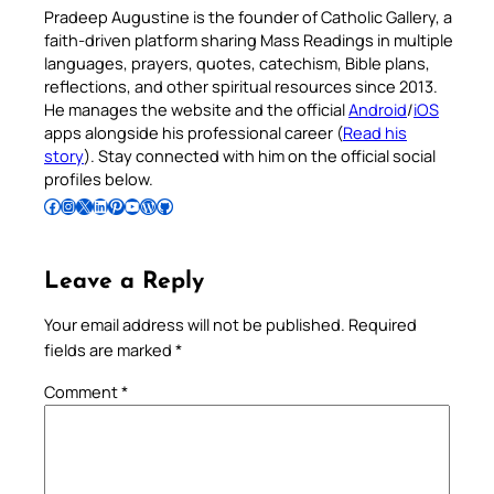
Pradeep Augustine is the founder of Catholic Gallery, a
faith-driven platform sharing Mass Readings in multiple
languages, prayers, quotes, catechism, Bible plans,
reflections, and other spiritual resources since 2013.
He manages the website and the official
Android
/
iOS
apps alongside his professional career (
Read his
story
). Stay connected with him on the official social
profiles below.
Follow Pradeep on Facebook
Follow Pradeep on Instagram
Follow Pradeep on X
Follow Pradeep on LinkedIn
Follow Pradeep on Pinterest
Subscribe to Pradeep’s Youtube Channel
Follow Pradeep on WordPress
Follow Pradeep on GitHub
Leave a Reply
Your email address will not be published.
Required
fields are marked
*
Comment
*