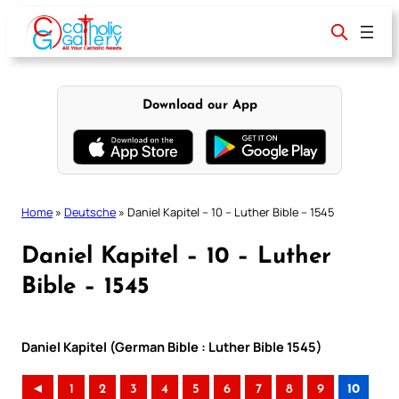
Skip
to
content
Download our App
Home
»
Deutsche
»
Daniel Kapitel – 10 – Luther Bible – 1545
Daniel Kapitel – 10 – Luther
Bible – 1545
Daniel Kapitel (German Bible : Luther Bible 1545)
◄
1
2
3
4
5
6
7
8
9
10