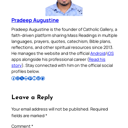
Pradeep Augustine
Pradeep Augustine is the founder of Catholic Gallery, a
faith-driven platform sharing Mass Readings in multiple
languages, prayers, quotes, catechism, Bible plans,
reflections, and other spiritual resources since 2013.
He manages the website and the official
Android
/
iOS
apps alongside his professional career (
Read his
story
). Stay connected with him on the official social
profiles below.
Follow Pradeep on Facebook
Follow Pradeep on Instagram
Follow Pradeep on X
Follow Pradeep on LinkedIn
Follow Pradeep on Pinterest
Subscribe to Pradeep’s Youtube Channel
Follow Pradeep on WordPress
Follow Pradeep on GitHub
Leave a Reply
Your email address will not be published.
Required
fields are marked
*
Comment
*