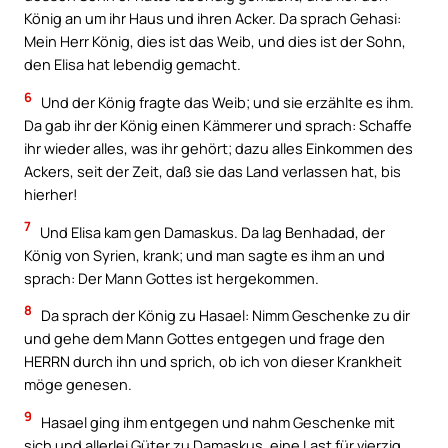
König an um ihr Haus und ihren Acker. Da sprach Gehasi:
Mein Herr König, dies ist das Weib, und dies ist der Sohn,
den Elisa hat lebendig gemacht.
6
Und der König fragte das Weib; und sie erzählte es ihm.
Da gab ihr der König einen Kämmerer und sprach: Schaffe
ihr wieder alles, was ihr gehört; dazu alles Einkommen des
Ackers, seit der Zeit, daß sie das Land verlassen hat, bis
hierher!
7
Und Elisa kam gen Damaskus. Da lag Benhadad, der
König von Syrien, krank; und man sagte es ihm an und
sprach: Der Mann Gottes ist hergekommen.
8
Da sprach der König zu Hasael: Nimm Geschenke zu dir
und gehe dem Mann Gottes entgegen und frage den
HERRN durch ihn und sprich, ob ich von dieser Krankheit
möge genesen.
9
Hasael ging ihm entgegen und nahm Geschenke mit
sich und allerlei Güter zu Damaskus, eine Last für vierzig