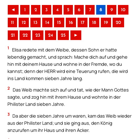
◄
1
2
3
4
5
6
7
8
9
10
11
12
13
14
15
16
17
18
19
20
21
22
23
24
25
►
1
Elisa redete mit dem Weibe, dessen Sohn er hatte
lebendig gemacht, und sprach: Mache dich auf und gehe
hin mit deinem Hause und wohne in der Fremde, wo du
kannst; denn der HERR wird eine Teuerung rufen, die wird
ins Land kommen sieben Jahre lang.
2
Das Weib machte sich auf und tat, wie der Mann Gottes
sagte, und zog hin mit ihrem Hause und wohnte in der
Philister Land sieben Jahre.
3
Da aber die sieben Jahre um waren, kam das Weib wieder
aus der Philister Land; und sie ging aus, den König
anzurufen um ihr Haus und ihren Acker.