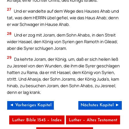
Athalja, eine Tochter Omris, des Königs Israels.
27
Und er wandelte auf dem Wege des Hauses Ahab und
tat, was dem HERRN übel gefiel, wie das Haus Ahab; denn
er war Schwager im Hause Ahab.
28
Und er zog mit Joram, dem Sohn Ahabs, in den Streit
wider Hasael, den König von Syrien gen Ramoth in Gilead;
aber die Syrer schlugen Joram.
29
Da kehrte Joram, der König, um, daß er sich heilen ließ
zu Jesreel von den Wunden, die ihm die Syrer geschlagen
hatten zu Rama, da er mit Hasael, dem König von Syrien,
stritt. Und Ahasja, der Sohn Jorams, der König Juda’s, kam
hinab, zu besuchen Joram, den Sohn Ahabs, zu Jesreel;
denn er lag krank.
◄ Vorheriges Kapitel
Nächstes Kapitel ►
Luther Bible 1545 – Index
Luther – Altes Testament