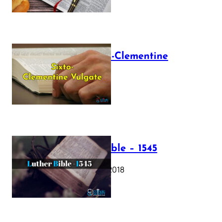
The Sixto-Clementine
Vulgate
July 12, 2025
Luther Bible – 1545
October 17, 2018