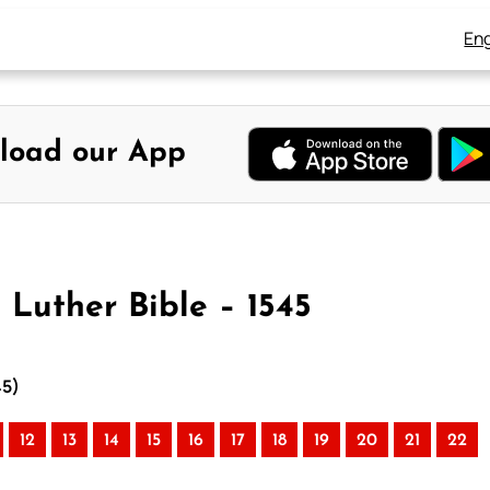
Eng
load our App
 Luther Bible – 1545
45)
12
13
14
15
16
17
18
19
20
21
22