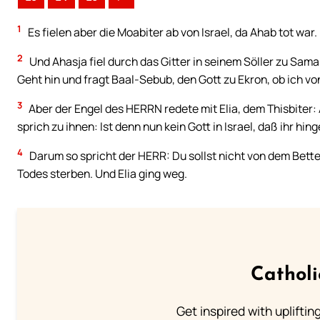
1
Es fielen aber die Moabiter ab von Israel, da Ahab tot war.
2
Und Ahasja fiel durch das Gitter in seinem Söller zu Sam
Geht hin und fragt Baal-Sebub, den Gott zu Ekron, ob ich v
3
Aber der Engel des HERRN redete mit Elia, dem Thisbiter
sprich zu ihnen: Ist denn nun kein Gott in Israel, daß ihr h
4
Darum so spricht der HERR: Du sollst nicht von dem Bette
Todes sterben. Und Elia ging weg.
Cathol
Get inspired with uplifti