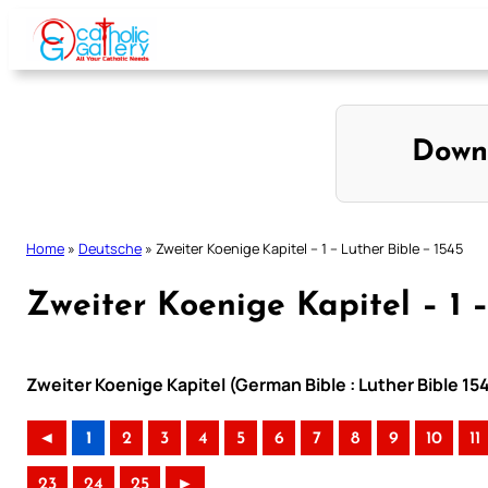
Skip
to
content
Down
Home
»
Deutsche
»
Zweiter Koenige Kapitel – 1 – Luther Bible – 1545
Zweiter Koenige Kapitel – 1 –
Zweiter Koenige Kapitel (German Bible : Luther Bible 15
◄
1
2
3
4
5
6
7
8
9
10
11
23
24
25
►