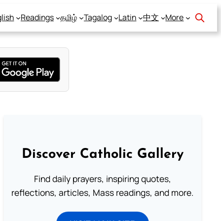
lish
Readings
தமிழ்
Tagalog
Latin
中文
More
Discover Catholic Gallery
Find daily prayers, inspiring quotes,
reflections, articles, Mass readings, and more.