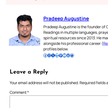
Pradeep Augustine
Pradeep Augustine is the founder of C
Readings in multiple languages, praye
spiritual resources since 2013. He ma
alongside his professional career (
Re
profiles below.
Follow Pradeep on Facebook
Follow Pradeep on Instagram
Follow Pradeep on X
Follow Pradeep on LinkedIn
Follow Pradeep on Pinterest
Subscribe to Pradeep’s Youtube Channel
Follow Pradeep on WordPress
Follow Pradeep on GitHub
Leave a Reply
Your email address will not be published.
Required fields
Comment
*