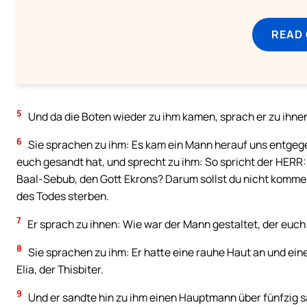
READ
5
Und da die Boten wieder zu ihm kamen, sprach er zu ihn
6
Sie sprachen zu ihm: Es kam ein Mann herauf uns entgege
euch gesandt hat, und sprecht zu ihm: So spricht der HERR: I
Baal-Sebub, den Gott Ekrons? Darum sollst du nicht kommen 
des Todes sterben.
7
Er sprach zu ihnen: Wie war der Mann gestaltet, der euc
8
Sie sprachen zu ihm: Er hatte eine rauhe Haut an und eine
Elia, der Thisbiter.
9
Und er sandte hin zu ihm einen Hauptmann über fünfzig sa