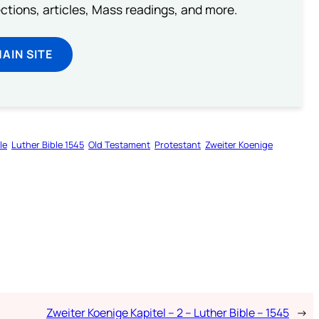
lections, articles, Mass readings, and more.
MAIN SITE
le
Luther Bible 1545
Old Testament
Protestant
Zweiter Koenige
Zweiter Koenige Kapitel – 2 – Luther Bible – 1545
→