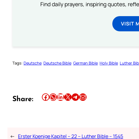
Find daily prayers, inspiring quotes, ref
VISIT 
Tags:
Deutsche
Deutsche Bible
German Bible
Holy Bible
Luther Bib
Share this article on Facebook
Share this article on WhatsApp
Share this article on LinkedIn
Share this article on X
Share this article on Telegram
Email this Article
Share:
←
Erster Koenige Kapitel – 22 – Luther Bible – 1545