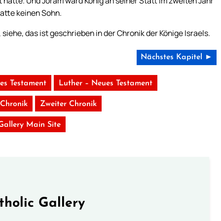
 hatte. Und Joram ward König an seiner Statt im zweiten Jahr
hatte keinen Sohn.
siehe, das ist geschrieben in der Chronik der Könige Israels.
Nächstes Kapitel ►
tes Testament
Luther – Neues Testament
 Chronik
Zweiter Chronik
 Gallery Main Site
tholic Gallery