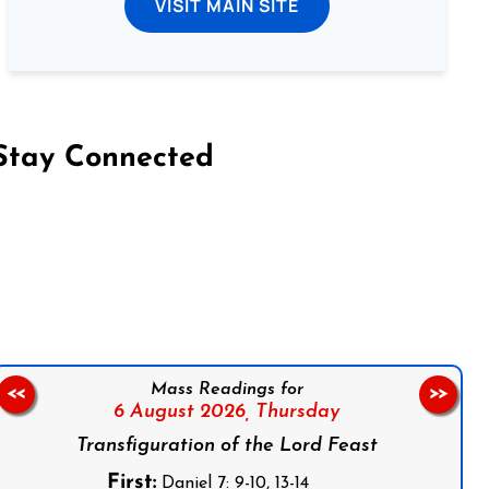
VISIT MAIN SITE
Stay Connected
on Facebook
Follow us on Instagram
Follow us on X
Subscribe to our YouTube Channel
Follow us on WhatsApp
Mass Readings for
<<
>>
6 August 2026,
Thursday
Transfiguration of the Lord Feast
First:
Daniel 7: 9-10, 13-14