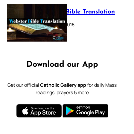
Webster Bible Translation
October 11, 2018
Download our App
Get our official
Catholic Gallery app
for daily Mass
readings, prayers & more