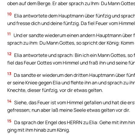
oben auf dem Berge. Er aber sprach zu Ihm: Du Mann Gottes
10
Elia antwortete dem Hauptmann über fünfzig und sprach 
und fresse dich und deine fünfzig. Da fiel Feuer vom Himmel 
11
Und er sandte wiederum einen andern Hauptmann über fü
sprach zu ihm: Du Mann Gottes, so spricht der König: Komm 
12
Elia antwortete und sprach: Bin ich ein Mann Gottes, so 
fiel das Feuer Gottes vom Himmel und fraß ihn und seine fün
13
Da sandte er wiederum den dritten Hauptmann über fünfz
er seine Kniee gegen Elia und flehte ihn an und sprach zu i
Knechte, dieser fünfzig, vor dir etwas gelten.
14
Siehe, das Feuer ist vom Himmel gefallen und hat die er
gefressen; nun aber laß meine Seele etwas gelten vor dir.
15
Da sprach der Engel des HERRN zu Elia: Gehe mit ihm hin
ging mit ihm hinab zum König.