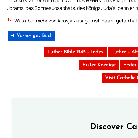
Also starb er nach dem Wort des HERRN, das Elia geredet
Jorams, des Sohnes Josaphats, des Königs Juda’s; denn er 
18
Was aber mehr von Ahasja zu sagen ist, das er getan hat, 
◄ Vorheriges Buch
Luther Bible 1545 – Index
Luther – Al
Erster Koenige
Erster
Visit Catholic
Discover Ca