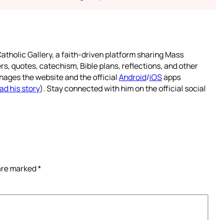
atholic Gallery, a faith-driven platform sharing Mass
rs, quotes, catechism, Bible plans, reflections, and other
nages the website and the official
Android
/
iOS
apps
ad his story
). Stay connected with him on the official social
 are marked
*